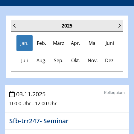
2025
Jan.
Feb.
März
Apr.
Mai
Juni
Juli
Aug.
Sep.
Okt.
Nov.
Dez.
Veranstaltungen
Kolloquium
03.11.2025
10:00 Uhr - 12:00 Uhr
30.11.-0001 - 06.02.2025
SFB/TRR 247 Seminar
Sfb-trr247- Seminar
08.01.2025