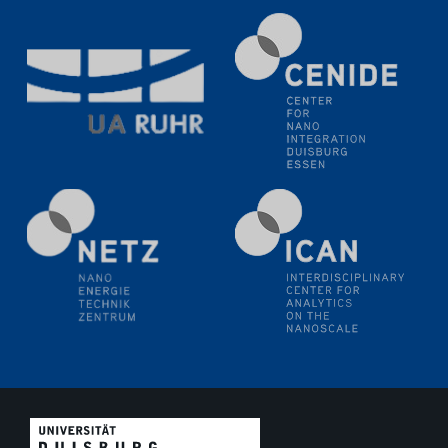
Electrochemical Tip-enhanced Raman spectroscopy---
methodology and its application for studying solid-
liquid interfaces
09.09.2025
Colloquium IMPR SusMet
It's all about transitions - dealing sustainably and
reliably with critical metal oxides in simulations and
technologies
09.09.2025
Colloquium IMPR SusMet
It's all about transitions - dealing sustainably and
reliably with critical metal oxides in simulations and
technologies
09.09.2025
Colloquium IMPR SusMet
It's all about transitions - dealing sustainably and