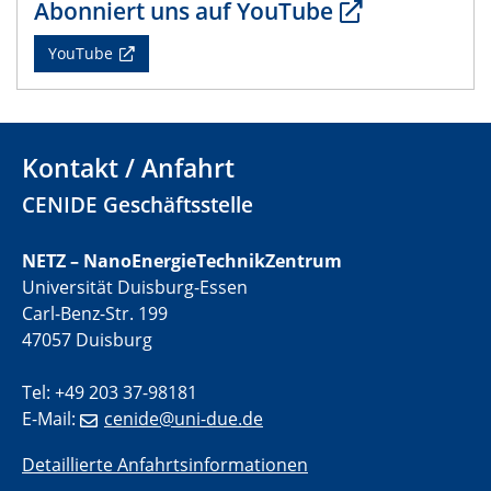
electrocatalysts
Abonniert uns auf YouTube
YouTube
01.07.2025
GDCh Kolloquium
29.07.2025
Colloquium IMPR SusMet
Kontakt / Anfahrt
Closing metal loops sustainably - opportunities &
CENIDE Geschäftsstelle
challenges for a successful circular economy
NETZ – NanoEnergieTechnikZentrum
05.08.2025
Colloquia Series on Sustainable Metallurgy
Universität Duisburg-Essen
Towards a Sustainable Future: EU Safe and Sustainable
Carl-Benz-Str. 199
by Design Framework and AI in Circular Economy
47057 Duisburg
28.08.2025
Tel: +49 203 37-98181
2D-MATURE Seminar Series
E-Mail:
cenide@uni-due.de
Detaillierte Anfahrtsinformationen
04.09.2025
Natural Water to H2