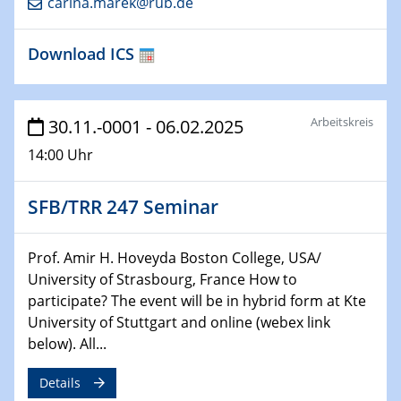
carina.marek@rub.de
HyMission Short Talks
Download ICS
29.01.2025
Physikalisches Kolloquium
Decoding mRNA translation: Computational and
experimental approaches to understanding gene
Arbeitskreis
30.11.-0001 - 06.02.2025
expression
14:00 Uhr
29.01.2025
GDCh Kolloquium
SFB/TRR 247 Seminar
The Cation Shuffle
Prof. Amir H. Hoveyda Boston College, USA/
30.01.2025
University of Strasbourg, France How to
WIN & CENIDE Seminar Series on 2D-
participate? The event will be in hybrid form at Kte
MATURE
University of Stuttgart and online (webex link
below). All...
30.01.2025
Talk Prof. Erwin Reisner
Details