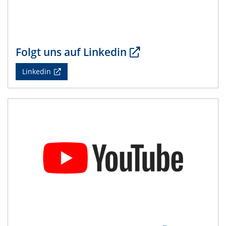
Natural Water to H2
19.05.2025 - 21.05.2025
4th CENIDE Conference 2025
Folgt uns auf Linkedin
26.05.2025
Linkedin
Talk Prof. Jun Huang
Potential of Density-Potential Functional Theoretic
Models for Electrochemical Interfaces
12.06.2025
CRC/TRR 247 Colloquium
Nanostructured metal-based catalysts for sustainable
conversion of plastic waste and biomass-derived
furfural
19.06.2025
CRC/TRR 247 Colloquium
Metal-free molecules as electrocatalysts and co-