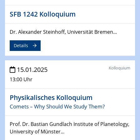
Sfb-trr247-all Annual Meeting
SFB 1242 Kolloquium
24.02.2025
CENIDE-BGU Seminar
Dr. Alexander Steinhoff, Universität Bremen...
27.02.2025
Details
WIN & CENIDE Seminar Series on 2D-
MATURE
Kolloquium
15.01.2025
27.02.2025
Sfb-trr247-all Seminar
13:00 Uhr
18.03.2025 - 19.03.2025
Physikalisches Kolloquium
Kooperationsseminar
Elektrolyse/Brennstoffzelle
Comets – Why Should We Study Them?
21.03.2025
Prof. Dr. Bastian Gundlach Institute of Planetology,
EIC Pathfinder
University of Münster...
EU funding for early stage scientific, technological or