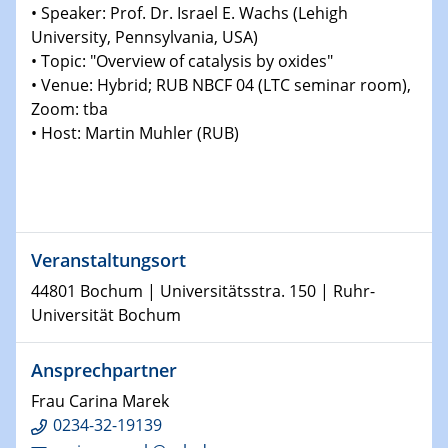
Physikalisches Kolloquium
• Speaker: Prof. Dr. Israel E. Wachs (Lehigh
Shaping the future: The role of metrology in a changing
University, Pennsylvania, USA)
world
• Topic: "Overview of catalysis by oxides"
• Venue: Hybrid; RUB NBCF 04 (LTC seminar room),
14.01.2025
Zoom: tba
SFB 1242 Kolloquium
• Host: Martin Muhler (RUB)
15.01.2025
Physikalisches Kolloquium
Comets – Why Should We Study Them?
Veranstaltungsort
15.01.2025
GDCh Kolloquium
44801 Bochum | Universitätsstra. 150 | Ruhr-
Universität Bochum
22.01.2025
Physikalisches Kolloquium
Ansprechpartner
Make it and break it: Contact and Cracks at soft
interfaces
Frau Carina Marek
0234-32-19139
22.01.2025