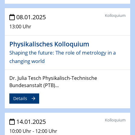
06.02.2025
Sfb-trr247-all Seminar
Kolloquium
08.01.2025
CataLysis Joint Colloquium)
13:00 Uhr
10.02.2025 - 11.02.2025
Sfb-trr247-all Workshop
Physikalisches Kolloquium
UnOCat
Shaping the future: The role of metrology in a
changing world
11.02.2025
SFB/TRR 270 Kolloquium
Dr. Julia Tesch Physikalisch-Technische
11.02.2025
Bundesanstalt (PTB)...
Social Hour
CENIDE / ZBT / IW
Details
11.02.2025
Natural Water to H2
Kolloquium
14.01.2025
10:00 Uhr - 12:00 Uhr
12.02.2025 - 14.02.2025