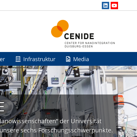
er
Infrastruktur
Media
E
„Nanowissenschaften“ der Universität
uf unsere sechs Forschungsschwerpunkte.