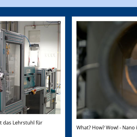
t das Lehrstuhl für
What? How? Wow! - Nano i