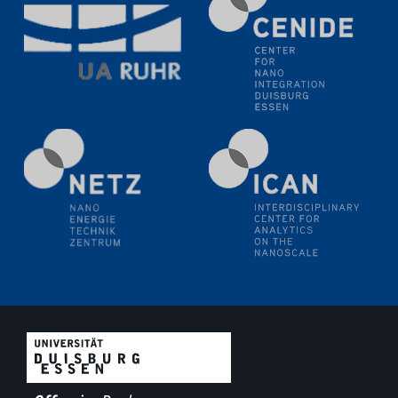
Electrochemical Tip-enhanced Raman spectroscopy---
methodology and its application for studying solid-
liquid interfaces
09.09.2025
Colloquium IMPR SusMet
It's all about transitions - dealing sustainably and
reliably with critical metal oxides in simulations and
technologies
09.09.2025
Colloquium IMPR SusMet
It's all about transitions - dealing sustainably and
reliably with critical metal oxides in simulations and
technologies
09.09.2025
Colloquium IMPR SusMet
It's all about transitions - dealing sustainably and