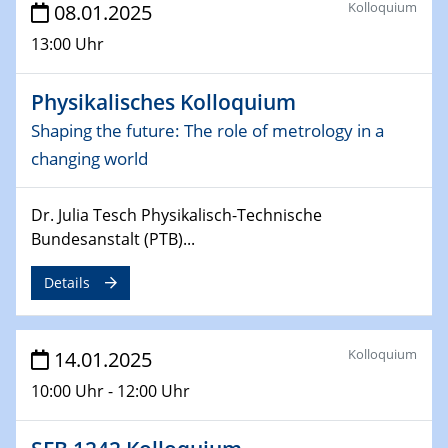
Kolloquium
08.01.2025
06.02.2025
Sfb-trr247-all Seminar
13:00 Uhr
CataLysis Joint Colloquium)
Physikalisches Kolloquium
10.02.2025 - 11.02.2025
Sfb-trr247-all Workshop
Shaping the future: The role of metrology in a
UnOCat
changing world
11.02.2025
Dr. Julia Tesch Physikalisch-Technische
SFB/TRR 270 Kolloquium
Bundesanstalt (PTB)...
11.02.2025
Details
Social Hour
CENIDE / ZBT / IW
Kolloquium
14.01.2025
11.02.2025
Natural Water to H2
10:00 Uhr - 12:00 Uhr
12.02.2025 - 14.02.2025