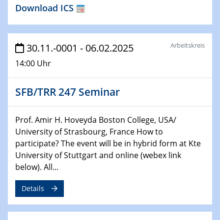
Download ICS
HyMission Short Talks
29.01.2025
Physikalisches Kolloquium
Arbeitskreis
30.11.-0001 - 06.02.2025
Decoding mRNA translation: Computational and
14:00 Uhr
experimental approaches to understanding gene
expression
SFB/TRR 247 Seminar
29.01.2025
GDCh Kolloquium
Prof. Amir H. Hoveyda Boston College, USA/
The Cation Shuffle
University of Strasbourg, France How to
participate? The event will be in hybrid form at Kte
30.01.2025
University of Stuttgart and online (webex link
WIN & CENIDE Seminar Series on 2D-
below). All...
MATURE
Details
30.01.2025
Talk Prof. Erwin Reisner