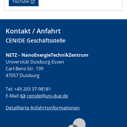
electrocatalysts
YouTube
01.07.2025
GDCh Kolloquium
Kontakt / Anfahrt
29.07.2025
CENIDE Geschäftsstelle
Colloquium IMPR SusMet
Closing metal loops sustainably - opportunities &
challenges for a successful circular economy
NETZ – NanoEnergieTechnikZentrum
Universität Duisburg-Essen
05.08.2025
Carl-Benz-Str. 199
Colloquia Series on Sustainable Metallurgy
47057 Duisburg
Towards a Sustainable Future: EU Safe and Sustainable
by Design Framework and AI in Circular Economy
Tel: +49 203 37-98181
E-Mail:
cenide@uni-due.de
28.08.2025
2D-MATURE Seminar Series
Detaillierte Anfahrtsinformationen
04.09.2025
Natural Water to H2