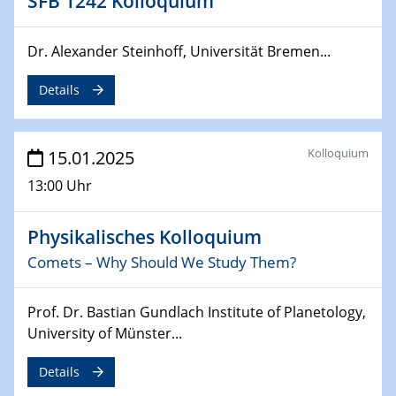
SFB 1242 Kolloquium
Sfb-trr247-all Annual Meeting
Dr. Alexander Steinhoff, Universität Bremen...
24.02.2025
CENIDE-BGU Seminar
Details
27.02.2025
WIN & CENIDE Seminar Series on 2D-
MATURE
Kolloquium
15.01.2025
13:00 Uhr
27.02.2025
Sfb-trr247-all Seminar
Physikalisches Kolloquium
18.03.2025 - 19.03.2025
Comets – Why Should We Study Them?
Kooperationsseminar
Elektrolyse/Brennstoffzelle
Prof. Dr. Bastian Gundlach Institute of Planetology,
University of Münster...
21.03.2025
EIC Pathfinder
Details
EU funding for early stage scientific, technological or