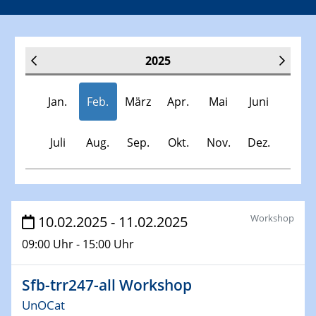
2025
Jan.
Feb.
März
Apr.
Mai
Juni
Juli
Aug.
Sep.
Okt.
Nov.
Dez.
Veranstaltungen
Workshop
10.02.2025 - 11.02.2025
09:00 Uhr - 15:00 Uhr
30.11.-0001 - 06.02.2025
SFB/TRR 247 Seminar
Sfb-trr247-all Workshop
08.01.2025
UnOCat