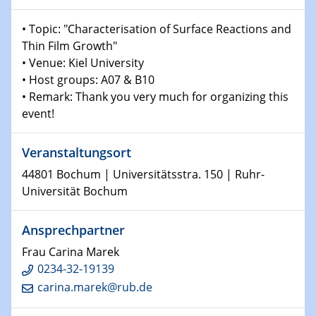
Physikalisches Kolloquium
Shaping the future: The role of metrology in a changing
• Topic: "Characterisation of Surface Reactions and
world
Thin Film Growth"
• Venue: Kiel University
14.01.2025
• Host groups: A07 & B10
SFB 1242 Kolloquium
• Remark: Thank you very much for organizing this
event!
15.01.2025
Physikalisches Kolloquium
Comets – Why Should We Study Them?
Veranstaltungsort
44801 Bochum | Universitätsstra. 150 | Ruhr-
15.01.2025
Universität Bochum
GDCh Kolloquium
Ansprechpartner
22.01.2025
Physikalisches Kolloquium
Frau Carina Marek
Make it and break it: Contact and Cracks at soft
0234-32-19139
interfaces
carina.marek@rub.de
22.01.2025