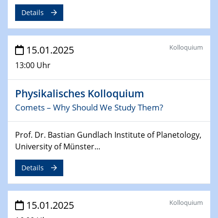
Sfb-trr247-all Annual Meeting
Details
24.02.2025
CENIDE-BGU Seminar
Kolloquium
15.01.2025
27.02.2025
13:00 Uhr
WIN & CENIDE Seminar Series on 2D-
MATURE
Physikalisches Kolloquium
Comets – Why Should We Study Them?
27.02.2025
Sfb-trr247-all Seminar
Prof. Dr. Bastian Gundlach Institute of Planetology,
18.03.2025 - 19.03.2025
University of Münster...
Kooperationsseminar
Elektrolyse/Brennstoffzelle
Details
21.03.2025
EIC Pathfinder
Kolloquium
15.01.2025
EU funding for early stage scientific, technological or