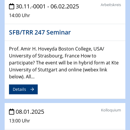
Arbeitskreis
HyMission Short Talks
30.11.-0001 - 06.02.2025
14:00 Uhr
29.01.2025
Physikalisches Kolloquium
SFB/TRR 247 Seminar
Decoding mRNA translation: Computational and
experimental approaches to understanding gene
expression
Prof. Amir H. Hoveyda Boston College, USA/
University of Strasbourg, France How to
29.01.2025
participate? The event will be in hybrid form at Kte
GDCh Kolloquium
University of Stuttgart and online (webex link
The Cation Shuffle
below). All...
30.01.2025
Details
WIN & CENIDE Seminar Series on 2D-
MATURE
Kolloquium
08.01.2025
30.01.2025
Talk Prof. Erwin Reisner
13:00 Uhr