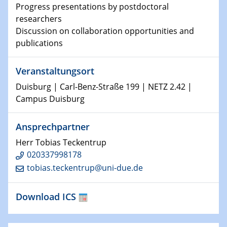
Physikalisches Kolloquium
Progress presentations by postdoctoral
Shaping the future: The role of metrology in a changing
researchers
world
Discussion on collaboration opportunities and
publications
14.01.2025
SFB 1242 Kolloquium
Veranstaltungsort
15.01.2025
Duisburg | Carl-Benz-Straße 199 | NETZ 2.42 |
Physikalisches Kolloquium
Campus Duisburg
Comets – Why Should We Study Them?
Ansprechpartner
15.01.2025
GDCh Kolloquium
Herr Tobias Teckentrup
020337998178
tobias.teckentrup@uni-due.de
22.01.2025
Physikalisches Kolloquium
Make it and break it: Contact and Cracks at soft
Download ICS
interfaces
22.01.2025