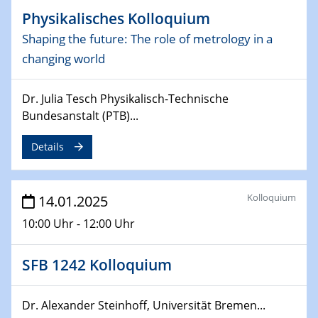
06.02.2025
Physikalisches Kolloquium
Sfb-trr247-all Seminar
Shaping the future: The role of metrology in a
CataLysis Joint Colloquium)
changing world
10.02.2025 - 11.02.2025
Sfb-trr247-all Workshop
Dr. Julia Tesch Physikalisch-Technische
UnOCat
Bundesanstalt (PTB)...
11.02.2025
Details
SFB/TRR 270 Kolloquium
11.02.2025
Kolloquium
14.01.2025
Social Hour
10:00 Uhr - 12:00 Uhr
CENIDE / ZBT / IW
11.02.2025
SFB 1242 Kolloquium
Natural Water to H2
Dr. Alexander Steinhoff, Universität Bremen...
12.02.2025 - 14.02.2025