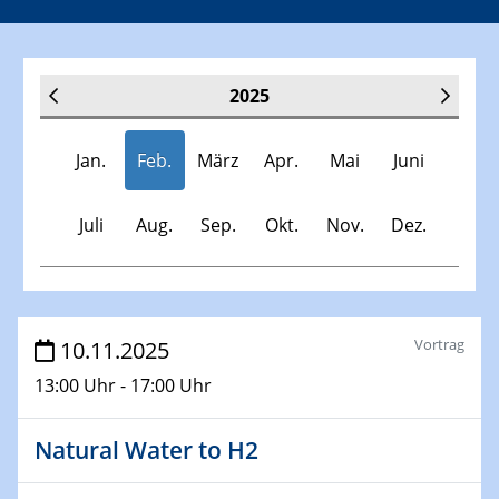
2025
Jan.
Feb.
März
Apr.
Mai
Juni
Juli
Aug.
Sep.
Okt.
Nov.
Dez.
Veranstaltungen
Vortrag
10.11.2025
13:00 Uhr - 17:00 Uhr
30.11.-0001 - 06.02.2025
SFB/TRR 247 Seminar
Natural Water to H2
08.01.2025