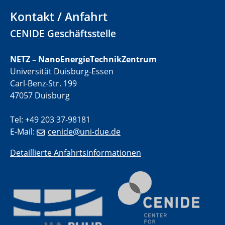
electrocatalysts
Kontakt / Anfahrt
01.07.2025
CENIDE Geschäftsstelle
GDCh Kolloquium
NETZ – NanoEnergieTechnikZentrum
29.07.2025
Universität Duisburg-Essen
Colloquium IMPR SusMet
Carl-Benz-Str. 199
Closing metal loops sustainably - opportunities &
challenges for a successful circular economy
47057 Duisburg
Tel: +49 203 37-98181
05.08.2025
Colloquia Series on Sustainable Metallurgy
E-Mail:
cenide@uni-due.de
Towards a Sustainable Future: EU Safe and Sustainable
by Design Framework and AI in Circular Economy
Detaillierte Anfahrtsinformationen
28.08.2025
2D-MATURE Seminar Series
04.09.2025
Natural Water to H2