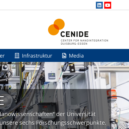
er
Infrastruktur
Media
E
„Nanowissenschaften“ der Universität
uf unsere sechs Forschungsschwerpunkte.