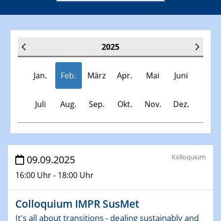
2025
Jan.
Feb.
März
Apr.
Mai
Juni
Juli
Aug.
Sep.
Okt.
Nov.
Dez.
Veranstaltungen
Kolloquium
09.09.2025
16:00 Uhr - 18:00 Uhr
30.11.-0001 - 06.02.2025
SFB/TRR 247 Seminar
Colloquium IMPR SusMet
08.01.2025
It's all about transitions - dealing sustainably and