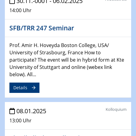
30.11.-0001 - 06.02.2025
06.02.2025
14:00 Uhr
Sfb-trr247-all Seminar
CataLysis Joint Colloquium)
SFB/TRR 247 Seminar
10.02.2025 - 11.02.2025
Sfb-trr247-all Workshop
Prof. Amir H. Hoveyda Boston College, USA/
UnOCat
University of Strasbourg, France How to
participate? The event will be in hybrid form at Kte
11.02.2025
University of Stuttgart and online (webex link
SFB/TRR 270 Kolloquium
below). All...
11.02.2025
Details
Social Hour
CENIDE / ZBT / IW
Kolloquium
08.01.2025
11.02.2025
Natural Water to H2
13:00 Uhr
12.02.2025 - 14.02.2025