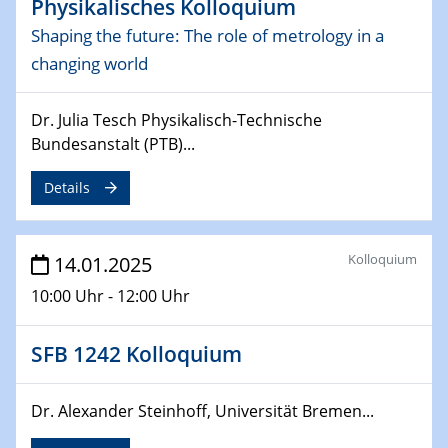
Physikalisches Kolloquium
Sfb-trr247-all Annual Meeting
Shaping the future: The role of metrology in a
changing world
24.02.2025
CENIDE-BGU Seminar
Dr. Julia Tesch Physikalisch-Technische
27.02.2025
Bundesanstalt (PTB)...
WIN & CENIDE Seminar Series on 2D-
MATURE
Details
27.02.2025
Sfb-trr247-all Seminar
Kolloquium
14.01.2025
10:00 Uhr - 12:00 Uhr
18.03.2025 - 19.03.2025
Kooperationsseminar
Elektrolyse/Brennstoffzelle
SFB 1242 Kolloquium
21.03.2025
Dr. Alexander Steinhoff, Universität Bremen...
EIC Pathfinder
EU funding for early stage scientific, technological or