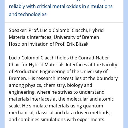
Physikalisches Kolloquium
reliably with critical metal oxides in simulations
Shaping the future: The role of metrology in a changing
and technologies
world
Speaker: Prof. Lucio Colombi Ciacchi, Hybrid
14.01.2025
SFB 1242 Kolloquium
Materials Interfaces, University of Bremen
Host: on invitation of Prof. Erik Bitzek
15.01.2025
Physikalisches Kolloquium
Lucio Colombi Ciacchi holds the Conrad-Naber
Comets – Why Should We Study Them?
Chair for Hybrid Materials Interfaces at the Faculty
of Production Engineering of the University of
15.01.2025
Bremen. His research interest lies at the boundary
GDCh Kolloquium
among physics, chemistry, biology and
engineering, where he strives to understand
22.01.2025
materials interfaces at the molecular and atomic
Physikalisches Kolloquium
scale. He simulate materials using quantum
Make it and break it: Contact and Cracks at soft
mechanical, classical and data-driven methods,
interfaces
and combines simulations with experiments.