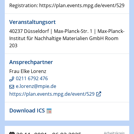
22.01.2025
Registration: https://plan.events.mpg.de/event/529
HyMission Short Talks
Veranstaltungsort
29.01.2025
Physikalisches Kolloquium
40237 Düsseldorf | Max-Planck-Str. 1 | Max-Planck-
Decoding mRNA translation: Computational and
Institut für Nachhaltige Materialien GmbH Room
experimental approaches to understanding gene
203
expression
Ansprechpartner
29.01.2025
GDCh Kolloquium
Frau Elke Lorenz
The Cation Shuffle
0211 6792 476
e.lorenz@mpie.de
30.01.2025
https://plan.events.mpg.de/event/529
WIN & CENIDE Seminar Series on 2D-
MATURE
Download ICS
30.01.2025
Talk Prof. Erwin Reisner
Arbeitskreis