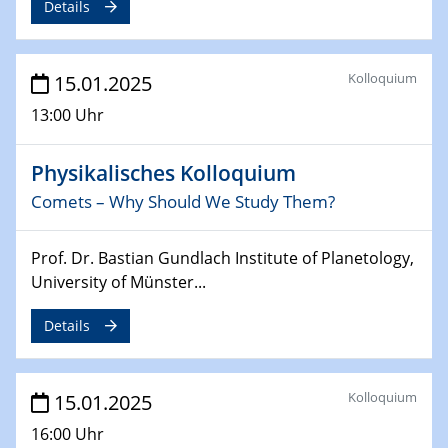
Details
deep-tech R&D
26.03.2025 - 28.03.2025
Kolloquium
15.01.2025
2nd ACAMEC 2025
2nd Advanced Catalysis and Materials for Energy
13:00 Uhr
Conversion
Physikalisches Kolloquium
27.03.2025
WIN & CENIDE Seminar Series on 2D-
Comets – Why Should We Study Them?
MATURE
Prof. Dr. Bastian Gundlach Institute of Planetology,
27.03.2025
University of Münster...
CENIDE-BGU Seminar
Details
01.04.2025
Colloquia Series on Sustainable Metallurgy
Towards more sustainable uses of rare earth elements
Kolloquium
15.01.2025
- from an inorganic and biological perspective
16:00 Uhr