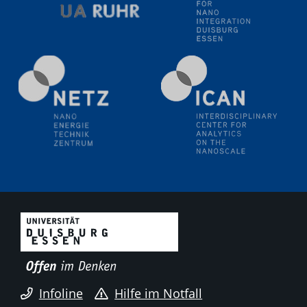
Electrochemical Tip-enhanced Raman spectroscopy---
methodology and its application for studying solid-
liquid interfaces
09.09.2025
Colloquium IMPR SusMet
It's all about transitions - dealing sustainably and
reliably with critical metal oxides in simulations and
technologies
09.09.2025
Colloquium IMPR SusMet
It's all about transitions - dealing sustainably and
reliably with critical metal oxides in simulations and
technologies
09.09.2025
Colloquium IMPR SusMet
Infoline
Hilfe im Notfall
It's all about transitions - dealing sustainably and