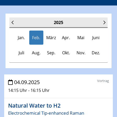
2025
Jan.
Feb.
März
Apr.
Mai
Juni
Juli
Aug.
Sep.
Okt.
Nov.
Dez.
Veranstaltungen
Vortrag
04.09.2025
14:15 Uhr - 16:15 Uhr
30.11.-0001 - 06.02.2025
SFB/TRR 247 Seminar
Natural Water to H2
08.01.2025
Electrochemical Tip-enhanced Raman