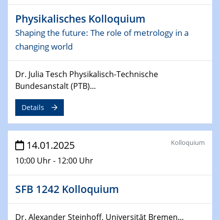
06.02.2025
Physikalisches Kolloquium
Sfb-trr247-all Seminar
CataLysis Joint Colloquium)
Shaping the future: The role of metrology in a
changing world
10.02.2025 - 11.02.2025
Sfb-trr247-all Workshop
Dr. Julia Tesch Physikalisch-Technische
UnOCat
Bundesanstalt (PTB)...
11.02.2025
Details
SFB/TRR 270 Kolloquium
11.02.2025
Kolloquium
Social Hour
14.01.2025
CENIDE / ZBT / IW
10:00 Uhr - 12:00 Uhr
11.02.2025
SFB 1242 Kolloquium
Natural Water to H2
12.02.2025 - 14.02.2025
Dr. Alexander Steinhoff, Universität Bremen...