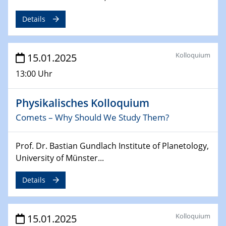
Sfb-trr247-all Annual Meeting
Details
24.02.2025
CENIDE-BGU Seminar
Kolloquium
15.01.2025
27.02.2025
13:00 Uhr
WIN & CENIDE Seminar Series on 2D-
MATURE
Physikalisches Kolloquium
27.02.2025
Comets – Why Should We Study Them?
Sfb-trr247-all Seminar
Prof. Dr. Bastian Gundlach Institute of Planetology,
18.03.2025 - 19.03.2025
University of Münster...
Kooperationsseminar
Elektrolyse/Brennstoffzelle
Details
21.03.2025
EIC Pathfinder
Kolloquium
15.01.2025
EU funding for early stage scientific, technological or