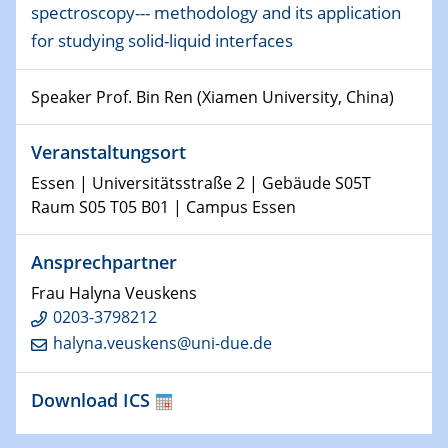
Physikalisches Kolloquium
spectroscopy--- methodology and its application
Shaping the future: The role of metrology in a changing
for studying solid-liquid interfaces
world
Speaker Prof. Bin Ren (Xiamen University, China)
14.01.2025
SFB 1242 Kolloquium
Veranstaltungsort
15.01.2025
Essen | Universitätsstraße 2 | Gebäude S05T
Physikalisches Kolloquium
Raum S05 T05 B01 | Campus Essen
Comets – Why Should We Study Them?
Ansprechpartner
15.01.2025
GDCh Kolloquium
Frau Halyna Veuskens
0203-3798212
22.01.2025
halyna.veuskens@uni-due.de
Physikalisches Kolloquium
Make it and break it: Contact and Cracks at soft
interfaces
Download ICS
22.01.2025