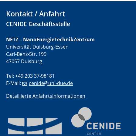
electrocatalysts
Kontakt / Anfahrt
01.07.2025
GDCh Kolloquium
CENIDE Geschäftsstelle
29.07.2025
NETZ – NanoEnergieTechnikZentrum
Colloquium IMPR SusMet
Universität Duisburg-Essen
Closing metal loops sustainably - opportunities &
Carl-Benz-Str. 199
challenges for a successful circular economy
47057 Duisburg
05.08.2025
Tel: +49 203 37-98181
Colloquia Series on Sustainable Metallurgy
E-Mail:
cenide@uni-due.de
Towards a Sustainable Future: EU Safe and Sustainable
by Design Framework and AI in Circular Economy
Detaillierte Anfahrtsinformationen
28.08.2025
2D-MATURE Seminar Series
04.09.2025
Natural Water to H2