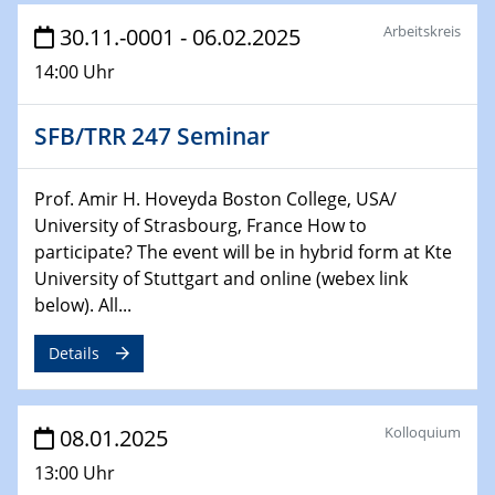
HyMission Short Talks
Arbeitskreis
30.11.-0001 - 06.02.2025
14:00 Uhr
29.01.2025
Physikalisches Kolloquium
Decoding mRNA translation: Computational and
SFB/TRR 247 Seminar
experimental approaches to understanding gene
expression
Prof. Amir H. Hoveyda Boston College, USA/
University of Strasbourg, France How to
29.01.2025
GDCh Kolloquium
participate? The event will be in hybrid form at Kte
The Cation Shuffle
University of Stuttgart and online (webex link
below). All...
30.01.2025
WIN & CENIDE Seminar Series on 2D-
Details
MATURE
Kolloquium
30.01.2025
08.01.2025
Talk Prof. Erwin Reisner
13:00 Uhr