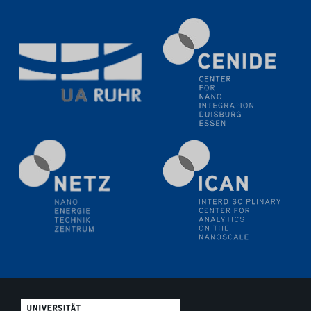
Natural Water to H2
Electrochemical Tip-enhanced Raman spectroscopy---
methodology and its application for studying solid-
liquid interfaces
09.09.2025
Colloquium IMPR SusMet
It's all about transitions - dealing sustainably and
reliably with critical metal oxides in simulations and
technologies
09.09.2025
Colloquium IMPR SusMet
It's all about transitions - dealing sustainably and
reliably with critical metal oxides in simulations and
technologies
09.09.2025
Colloquium IMPR SusMet
It's all about transitions - dealing sustainably and