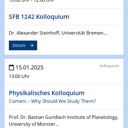
12.02.2025 - 14.02.2025
Sfb-trr247-all Annual Meeting
SFB 1242 Kolloquium
24.02.2025
CENIDE-BGU Seminar
Dr. Alexander Steinhoff, Universität Bremen...
27.02.2025
Details
WIN & CENIDE Seminar Series on 2D-
MATURE
Kolloquium
15.01.2025
27.02.2025
Sfb-trr247-all Seminar
13:00 Uhr
18.03.2025 - 19.03.2025
Physikalisches Kolloquium
Kooperationsseminar
Elektrolyse/Brennstoffzelle
Comets – Why Should We Study Them?
21.03.2025
Prof. Dr. Bastian Gundlach Institute of Planetology,
EIC Pathfinder
University of Münster...
EU funding for early stage scientific, technological or