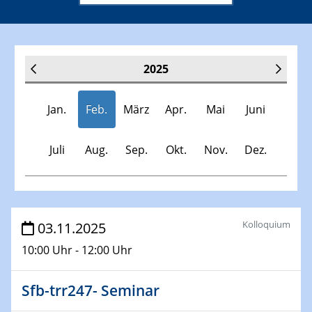
2025
Jan.
Feb.
März
Apr.
Mai
Juni
Juli
Aug.
Sep.
Okt.
Nov.
Dez.
Veranstaltungen
Kolloquium
03.11.2025
10:00 Uhr - 12:00 Uhr
30.11.-0001 - 06.02.2025
SFB/TRR 247 Seminar
Sfb-trr247- Seminar
08.01.2025