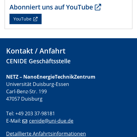
electrocatalysts
Abonniert uns auf YouTube
YouTube
01.07.2025
GDCh Kolloquium
29.07.2025
Colloquium IMPR SusMet
Kontakt / Anfahrt
Closing metal loops sustainably - opportunities &
CENIDE Geschäftsstelle
challenges for a successful circular economy
NETZ – NanoEnergieTechnikZentrum
05.08.2025
Colloquia Series on Sustainable Metallurgy
Universität Duisburg-Essen
Towards a Sustainable Future: EU Safe and Sustainable
Carl-Benz-Str. 199
by Design Framework and AI in Circular Economy
47057 Duisburg
28.08.2025
Tel: +49 203 37-98181
2D-MATURE Seminar Series
E-Mail:
cenide@uni-due.de
Detaillierte Anfahrtsinformationen
04.09.2025