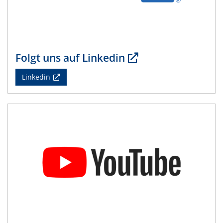
13.05.2025
Natural Water to H2
19.05.2025 - 21.05.2025
4th CENIDE Conference 2025
Folgt uns auf Linkedin
26.05.2025
Linkedin
Talk Prof. Jun Huang
Potential of Density-Potential Functional Theoretic
Models for Electrochemical Interfaces
12.06.2025
CRC/TRR 247 Colloquium
Nanostructured metal-based catalysts for sustainable
conversion of plastic waste and biomass-derived
furfural
19.06.2025
CRC/TRR 247 Colloquium
Metal-free molecules as electrocatalysts and co-