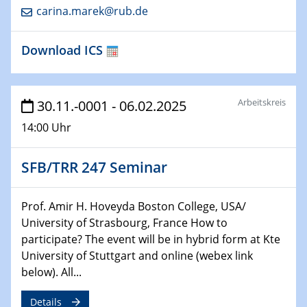
22.01.2025
carina.marek@rub.de
HyMission Short Talks
Download ICS
29.01.2025
Physikalisches Kolloquium
Decoding mRNA translation: Computational and
experimental approaches to understanding gene
Arbeitskreis
30.11.-0001 - 06.02.2025
expression
14:00 Uhr
29.01.2025
GDCh Kolloquium
SFB/TRR 247 Seminar
The Cation Shuffle
Prof. Amir H. Hoveyda Boston College, USA/
30.01.2025
University of Strasbourg, France How to
WIN & CENIDE Seminar Series on 2D-
participate? The event will be in hybrid form at Kte
MATURE
University of Stuttgart and online (webex link
below). All...
30.01.2025
Talk Prof. Erwin Reisner
Details