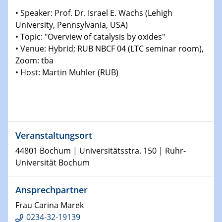
Physikalisches Kolloquium
• Speaker: Prof. Dr. Israel E. Wachs (Lehigh
Shaping the future: The role of metrology in a changing
University, Pennsylvania, USA)
world
• Topic: "Overview of catalysis by oxides"
• Venue: Hybrid; RUB NBCF 04 (LTC seminar room),
14.01.2025
Zoom: tba
SFB 1242 Kolloquium
• Host: Martin Muhler (RUB)
15.01.2025
Physikalisches Kolloquium
Comets – Why Should We Study Them?
Veranstaltungsort
15.01.2025
GDCh Kolloquium
44801 Bochum | Universitätsstra. 150 | Ruhr-
Universität Bochum
22.01.2025
Physikalisches Kolloquium
Ansprechpartner
Make it and break it: Contact and Cracks at soft
interfaces
Frau Carina Marek
0234-32-19139