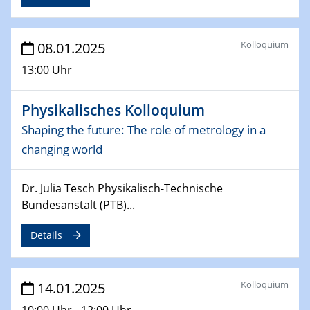
06.02.2025
Sfb-trr247-all Seminar
Kolloquium
08.01.2025
CataLysis Joint Colloquium)
13:00 Uhr
10.02.2025 - 11.02.2025
Sfb-trr247-all Workshop
Physikalisches Kolloquium
UnOCat
Shaping the future: The role of metrology in a
changing world
11.02.2025
SFB/TRR 270 Kolloquium
Dr. Julia Tesch Physikalisch-Technische
11.02.2025
Bundesanstalt (PTB)...
Social Hour
CENIDE / ZBT / IW
Details
11.02.2025
Natural Water to H2
Kolloquium
14.01.2025
10:00 Uhr - 12:00 Uhr