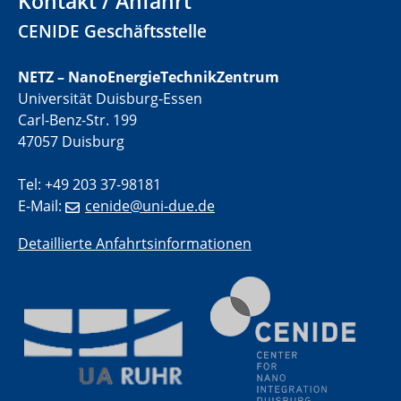
Kontakt / Anfahrt
electrocatalysts
CENIDE Geschäftsstelle
01.07.2025
GDCh Kolloquium
NETZ – NanoEnergieTechnikZentrum
Universität Duisburg-Essen
Carl-Benz-Str. 199
29.07.2025
Colloquium IMPR SusMet
47057 Duisburg
Closing metal loops sustainably - opportunities &
challenges for a successful circular economy
Tel: +49 203 37-98181
E-Mail:
cenide@uni-due.de
05.08.2025
Colloquia Series on Sustainable Metallurgy
Detaillierte Anfahrtsinformationen
Towards a Sustainable Future: EU Safe and Sustainable
by Design Framework and AI in Circular Economy
28.08.2025
2D-MATURE Seminar Series
04.09.2025