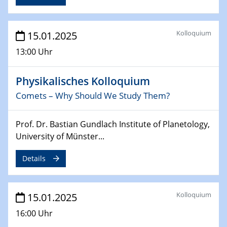
12.02.2025 - 14.02.2025
Sfb-trr247-all Annual Meeting
Kolloquium
15.01.2025
24.02.2025
CENIDE-BGU Seminar
13:00 Uhr
27.02.2025
Physikalisches Kolloquium
WIN & CENIDE Seminar Series on 2D-
MATURE
Comets – Why Should We Study Them?
27.02.2025
Prof. Dr. Bastian Gundlach Institute of Planetology,
Sfb-trr247-all Seminar
University of Münster...
18.03.2025 - 19.03.2025
Details
Kooperationsseminar
Elektrolyse/Brennstoffzelle
Kolloquium
15.01.2025
21.03.2025
EIC Pathfinder
16:00 Uhr
EU funding for early stage scientific, technological or