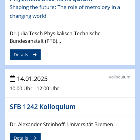
Shaping the future: The role of metrology in a
06.02.2025
Sfb-trr247-all Seminar
changing world
CataLysis Joint Colloquium)
Dr. Julia Tesch Physikalisch-Technische
10.02.2025 - 11.02.2025
Bundesanstalt (PTB)...
Sfb-trr247-all Workshop
UnOCat
Details
11.02.2025
SFB/TRR 270 Kolloquium
Kolloquium
14.01.2025
10:00 Uhr - 12:00 Uhr
11.02.2025
Social Hour
CENIDE / ZBT / IW
SFB 1242 Kolloquium
11.02.2025
Dr. Alexander Steinhoff, Universität Bremen...
Natural Water to H2
Details