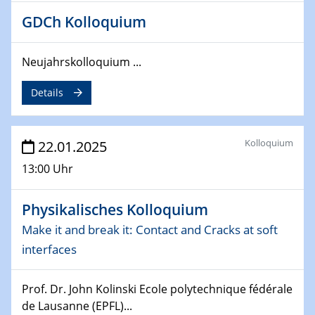
deep-tech R&D
GDCh Kolloquium
26.03.2025 - 28.03.2025
2nd ACAMEC 2025
Neujahrskolloquium ...
2nd Advanced Catalysis and Materials for Energy
Details
Conversion
27.03.2025
WIN & CENIDE Seminar Series on 2D-
Kolloquium
22.01.2025
MATURE
13:00 Uhr
27.03.2025
Physikalisches Kolloquium
CENIDE-BGU Seminar
Make it and break it: Contact and Cracks at soft
01.04.2025
interfaces
Colloquia Series on Sustainable Metallurgy
Towards more sustainable uses of rare earth elements
Prof. Dr. John Kolinski Ecole polytechnique fédérale
- from an inorganic and biological perspective
de Lausanne (EPFL)...