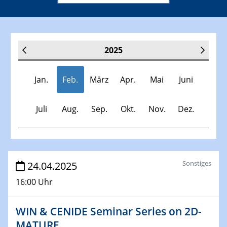
2025
Jan.
Feb.
März
Apr.
Mai
Juni
Juli
Aug.
Sep.
Okt.
Nov.
Dez.
Veranstaltungen
Sonstiges
24.04.2025
16:00 Uhr
30.11.-0001 - 06.02.2025
SFB/TRR 247 Seminar
WIN & CENIDE Seminar Series on 2D-
MATURE
08.01.2025