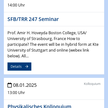
22.01.2025
14:00 Uhr
HyMission Short Talks
SFB/TRR 247 Seminar
29.01.2025
Physikalisches Kolloquium
Decoding mRNA translation: Computational and
Prof. Amir H. Hoveyda Boston College, USA/
experimental approaches to understanding gene
University of Strasbourg, France How to
expression
participate? The event will be in hybrid form at Kte
University of Stuttgart and online (webex link
29.01.2025
below). All...
GDCh Kolloquium
The Cation Shuffle
Details
30.01.2025
WIN & CENIDE Seminar Series on 2D-
Kolloquium
08.01.2025
MATURE
13:00 Uhr
30.01.2025
Talk Prof. Erwin Reisner
Physikalisches Kolloquium