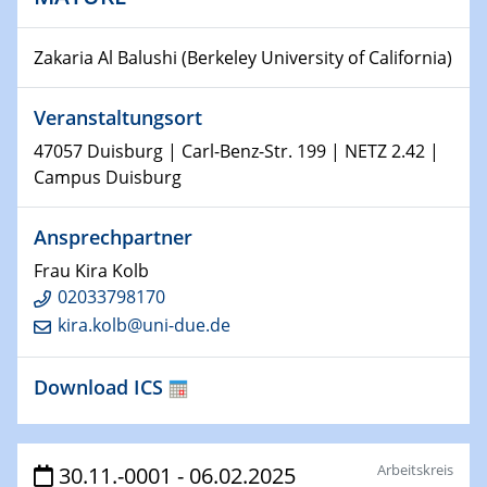
Physikalisches Kolloquium
Shaping the future: The role of metrology in a changing
Zakaria Al Balushi (Berkeley University of California)
world
Veranstaltungsort
14.01.2025
SFB 1242 Kolloquium
47057 Duisburg | Carl-Benz-Str. 199 | NETZ 2.42 |
Campus Duisburg
15.01.2025
Physikalisches Kolloquium
Ansprechpartner
Comets – Why Should We Study Them?
Frau Kira Kolb
02033798170
15.01.2025
GDCh Kolloquium
kira.kolb@uni-due.de
22.01.2025
Download ICS
Physikalisches Kolloquium
Make it and break it: Contact and Cracks at soft
interfaces
Arbeitskreis
30.11.-0001 - 06.02.2025