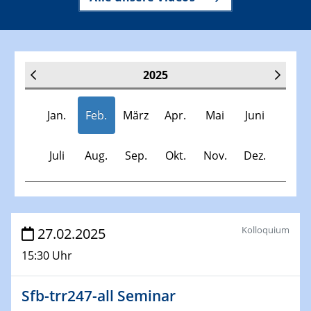
2025
Jan.
Feb.
März
Apr.
Mai
Juni
Juli
Aug.
Sep.
Okt.
Nov.
Dez.
Veranstaltungen
Kolloquium
27.02.2025
15:30 Uhr
30.11.-0001 - 06.02.2025
SFB/TRR 247 Seminar
Sfb-trr247-all Seminar