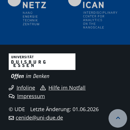
It's all about transitions - dealing sustainably and
reliably with critical metal oxides in simulations and
technologies
09.09.2025
Colloquium IMPR SusMet
It's all about transitions - dealing sustainably and
reliably with critical metal oxides in simulations and
technologies
09.09.2025
Colloquium IMPR SusMet
It's all about transitions - dealing sustainably and
reliably with critical metal oxides in simulations and
Infoline
Hilfe im Notfall
technologies
Impressum
18.09.2025
© UDE
Letzte Änderung: 01.06.2026
2D-MATURE Seminar Series
cenide@uni-due.de
22.09.2025