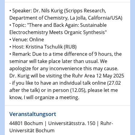
08.01.2025
Physikalisches Kolloquium
• Speaker: Dr. Nils Kurig (Scripps Research,
Shaping the future: The role of metrology in a changing
Department of Chemistry, La Jolla, California/USA)
world
• Topic: "There and Back Again: Sustainable
Electrochemistry Meets Organic Synthesis"
14.01.2025
• Venue: Online
SFB 1242 Kolloquium
• Host: Kristina Tschulik (RUB)
• Remark: Due to a time difference of 9 hours, the
15.01.2025
seminar will take place later than usual. We
Physikalisches Kolloquium
apologize for any inconvenience this may cause.
Comets – Why Should We Study Them?
Dr. Kurig will be visiting the Ruhr Area 12 May 2025
- if you like to have an individual talk online (27.02
15.01.2025
after the talk) or in person (12.05), please let me
GDCh Kolloquium
know, I will organize a meeting.
22.01.2025
Physikalisches Kolloquium
Veranstaltungsort
Make it and break it: Contact and Cracks at soft
44801 Bochum | Universitätsstra. 150 | Ruhr-
interfaces
Universität Bochum