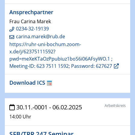
22.01.2025
Ansprechpartner
HyMission Short Talks
Frau Carina Marek
29.01.2025
0234-32-19139
Physikalisches Kolloquium
carina.marek@rub.de
Decoding mRNA translation: Computational and
https://ruhr-uni-bochum.zoom-
experimental approaches to understanding gene
x.de/j/62375111592?
expression
pwd=meXeKTaOzPpubiuz1boS6i06AFsyWO.1 ;
Meeting-ID: 623 7511 1592; Password: 627627
29.01.2025
GDCh Kolloquium
Download ICS
The Cation Shuffle
30.01.2025
WIN & CENIDE Seminar Series on 2D-
Arbeitskreis
30.11.-0001 - 06.02.2025
MATURE
14:00 Uhr
30.01.2025
Talk Prof. Erwin Reisner
SFB/TRR 247 Seminar