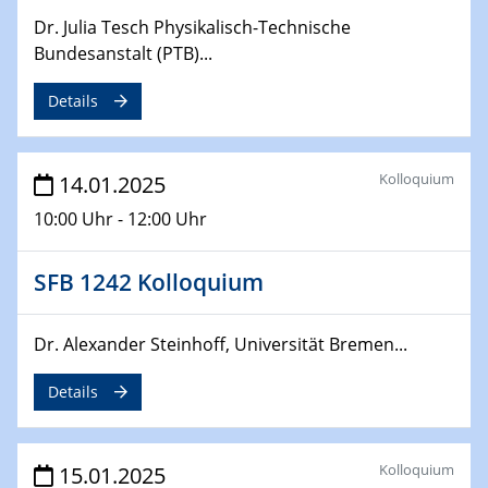
12.02.2025 - 14.02.2025
Dr. Julia Tesch Physikalisch-Technische
Sfb-trr247-all Annual Meeting
Bundesanstalt (PTB)...
24.02.2025
Details
CENIDE-BGU Seminar
27.02.2025
Kolloquium
14.01.2025
WIN & CENIDE Seminar Series on 2D-
MATURE
10:00 Uhr - 12:00 Uhr
27.02.2025
SFB 1242 Kolloquium
Sfb-trr247-all Seminar
Dr. Alexander Steinhoff, Universität Bremen...
18.03.2025 - 19.03.2025
Kooperationsseminar
Elektrolyse/Brennstoffzelle
Details
21.03.2025
EIC Pathfinder
Kolloquium
15.01.2025