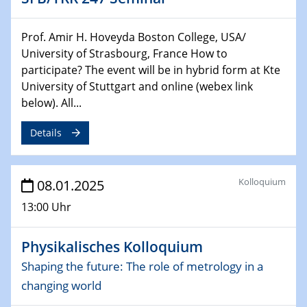
06.02.2025
Prof. Amir H. Hoveyda Boston College, USA/
Sfb-trr247-all Seminar
University of Strasbourg, France How to
CataLysis Joint Colloquium)
participate? The event will be in hybrid form at Kte
University of Stuttgart and online (webex link
10.02.2025 - 11.02.2025
below). All...
Sfb-trr247-all Workshop
UnOCat
Details
11.02.2025
SFB/TRR 270 Kolloquium
Kolloquium
08.01.2025
11.02.2025
13:00 Uhr
Social Hour
CENIDE / ZBT / IW
Physikalisches Kolloquium
Shaping the future: The role of metrology in a
11.02.2025
Natural Water to H2
changing world