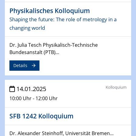
06.02.2025
Physikalisches Kolloquium
Sfb-trr247-all Seminar
Shaping the future: The role of metrology in a
CataLysis Joint Colloquium)
changing world
10.02.2025 - 11.02.2025
Sfb-trr247-all Workshop
Dr. Julia Tesch Physikalisch-Technische
UnOCat
Bundesanstalt (PTB)...
11.02.2025
Details
SFB/TRR 270 Kolloquium
11.02.2025
Kolloquium
14.01.2025
Social Hour
10:00 Uhr - 12:00 Uhr
CENIDE / ZBT / IW
11.02.2025
SFB 1242 Kolloquium
Natural Water to H2
Dr. Alexander Steinhoff, Universität Bremen...
12.02.2025 - 14.02.2025