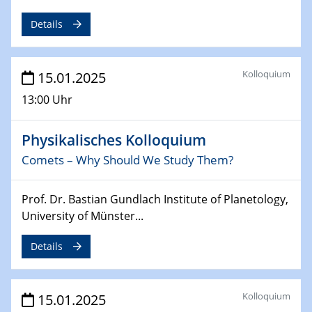
Sfb-trr247-all Annual Meeting
Details
24.02.2025
CENIDE-BGU Seminar
Kolloquium
15.01.2025
27.02.2025
13:00 Uhr
WIN & CENIDE Seminar Series on 2D-
MATURE
Physikalisches Kolloquium
Comets – Why Should We Study Them?
27.02.2025
Sfb-trr247-all Seminar
Prof. Dr. Bastian Gundlach Institute of Planetology,
18.03.2025 - 19.03.2025
University of Münster...
Kooperationsseminar
Elektrolyse/Brennstoffzelle
Details
21.03.2025
EIC Pathfinder
Kolloquium
15.01.2025
EU funding for early stage scientific, technological or