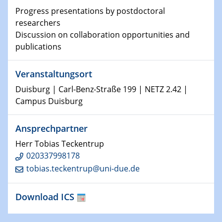
Physikalisches Kolloquium
Progress presentations by postdoctoral
Shaping the future: The role of metrology in a changing
researchers
world
Discussion on collaboration opportunities and
publications
14.01.2025
SFB 1242 Kolloquium
Veranstaltungsort
15.01.2025
Duisburg | Carl-Benz-Straße 199 | NETZ 2.42 |
Physikalisches Kolloquium
Campus Duisburg
Comets – Why Should We Study Them?
Ansprechpartner
15.01.2025
GDCh Kolloquium
Herr Tobias Teckentrup
020337998178
tobias.teckentrup@uni-due.de
22.01.2025
Physikalisches Kolloquium
Make it and break it: Contact and Cracks at soft
Download ICS
interfaces