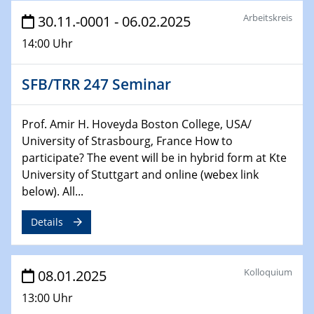
22.01.2025
Arbeitskreis
HyMission Short Talks
30.11.-0001 - 06.02.2025
14:00 Uhr
29.01.2025
Physikalisches Kolloquium
SFB/TRR 247 Seminar
Decoding mRNA translation: Computational and
experimental approaches to understanding gene
expression
Prof. Amir H. Hoveyda Boston College, USA/
University of Strasbourg, France How to
29.01.2025
participate? The event will be in hybrid form at Kte
GDCh Kolloquium
University of Stuttgart and online (webex link
The Cation Shuffle
below). All...
30.01.2025
Details
WIN & CENIDE Seminar Series on 2D-
MATURE
Kolloquium
08.01.2025
30.01.2025
Talk Prof. Erwin Reisner
13:00 Uhr