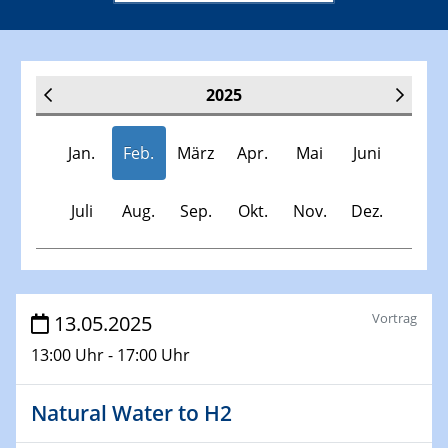
2025
Jan.
Feb.
März
Apr.
Mai
Juni
Juli
Aug.
Sep.
Okt.
Nov.
Dez.
Veranstaltungen
Vortrag
13.05.2025
13:00 Uhr - 17:00 Uhr
30.11.-0001 - 06.02.2025
SFB/TRR 247 Seminar
Natural Water to H2
08.01.2025