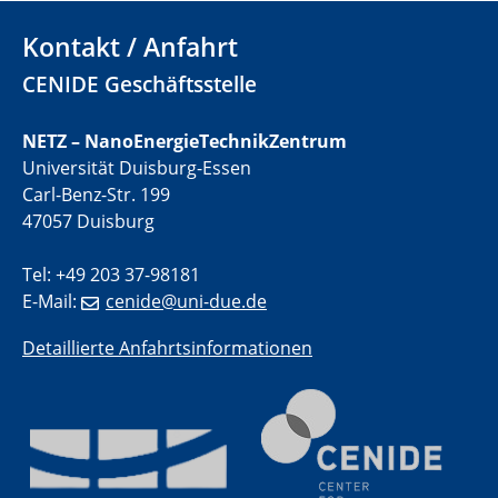
electrocatalysts
Kontakt / Anfahrt
01.07.2025
CENIDE Geschäftsstelle
GDCh Kolloquium
NETZ – NanoEnergieTechnikZentrum
29.07.2025
Universität Duisburg-Essen
Colloquium IMPR SusMet
Carl-Benz-Str. 199
Closing metal loops sustainably - opportunities &
challenges for a successful circular economy
47057 Duisburg
Tel: +49 203 37-98181
05.08.2025
Colloquia Series on Sustainable Metallurgy
E-Mail:
cenide@uni-due.de
Towards a Sustainable Future: EU Safe and Sustainable
by Design Framework and AI in Circular Economy
Detaillierte Anfahrtsinformationen
28.08.2025
2D-MATURE Seminar Series
04.09.2025