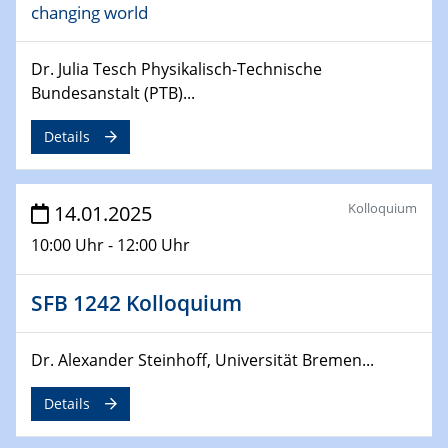
changing world
06.02.2025
Sfb-trr247-all Seminar
CataLysis Joint Colloquium)
Dr. Julia Tesch Physikalisch-Technische
Bundesanstalt (PTB)...
10.02.2025 - 11.02.2025
Sfb-trr247-all Workshop
Details
UnOCat
11.02.2025
Kolloquium
14.01.2025
SFB/TRR 270 Kolloquium
10:00 Uhr - 12:00 Uhr
11.02.2025
Social Hour
SFB 1242 Kolloquium
CENIDE / ZBT / IW
Dr. Alexander Steinhoff, Universität Bremen...
11.02.2025
Natural Water to H2
Details
12.02.2025 - 14.02.2025