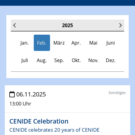
2025
Jan.
Feb.
März
Apr.
Mai
Juni
Juli
Aug.
Sep.
Okt.
Nov.
Dez.
Veranstaltungen
Sonstiges
06.11.2025
13:00 Uhr
30.11.-0001 - 06.02.2025
SFB/TRR 247 Seminar
CENIDE Celebration
08.01.2025
CENIDE celebrates 20 years of CENIDE