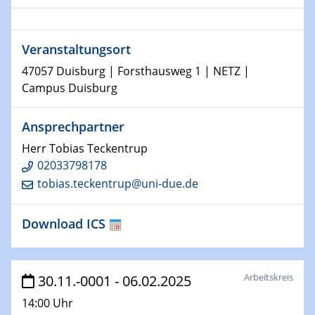
Physikalisches Kolloquium
Shaping the future: The role of metrology in a changing
world
Veranstaltungsort
14.01.2025
47057 Duisburg | Forsthausweg 1 | NETZ |
SFB 1242 Kolloquium
Campus Duisburg
15.01.2025
Ansprechpartner
Physikalisches Kolloquium
Comets – Why Should We Study Them?
Herr Tobias Teckentrup
02033798178
15.01.2025
tobias.teckentrup@uni-due.de
GDCh Kolloquium
Download ICS
22.01.2025
Physikalisches Kolloquium
Make it and break it: Contact and Cracks at soft
interfaces
Arbeitskreis
30.11.-0001 - 06.02.2025
14:00 Uhr
22.01.2025