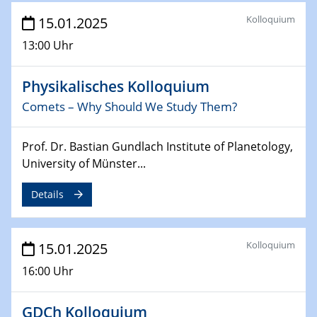
Sfb-trr247-all Annual Meeting
Kolloquium
15.01.2025
24.02.2025
13:00 Uhr
CENIDE-BGU Seminar
Physikalisches Kolloquium
27.02.2025
WIN & CENIDE Seminar Series on 2D-
Comets – Why Should We Study Them?
MATURE
Prof. Dr. Bastian Gundlach Institute of Planetology,
27.02.2025
University of Münster...
Sfb-trr247-all Seminar
Details
18.03.2025 - 19.03.2025
Kooperationsseminar
Elektrolyse/Brennstoffzelle
Kolloquium
15.01.2025
16:00 Uhr
21.03.2025
EIC Pathfinder
EU funding for early stage scientific, technological or
GDCh Kolloquium