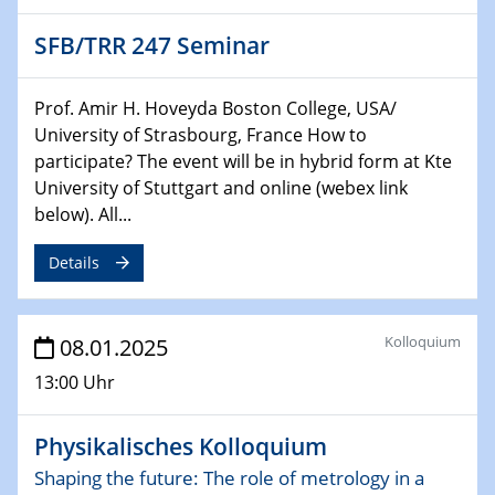
HyMission Short Talks
SFB/TRR 247 Seminar
29.01.2025
Physikalisches Kolloquium
Prof. Amir H. Hoveyda Boston College, USA/
Decoding mRNA translation: Computational and
University of Strasbourg, France How to
experimental approaches to understanding gene
participate? The event will be in hybrid form at Kte
expression
University of Stuttgart and online (webex link
below). All...
29.01.2025
GDCh Kolloquium
Details
The Cation Shuffle
30.01.2025
Kolloquium
08.01.2025
WIN & CENIDE Seminar Series on 2D-
MATURE
13:00 Uhr
30.01.2025
Physikalisches Kolloquium
Talk Prof. Erwin Reisner
Shaping the future: The role of metrology in a