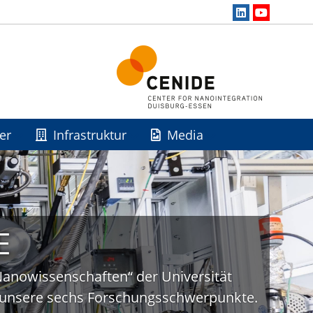
er
Infrastruktur
Media
E
„Nanowissenschaften“ der Universität
uf unsere sechs Forschungsschwerpunkte.