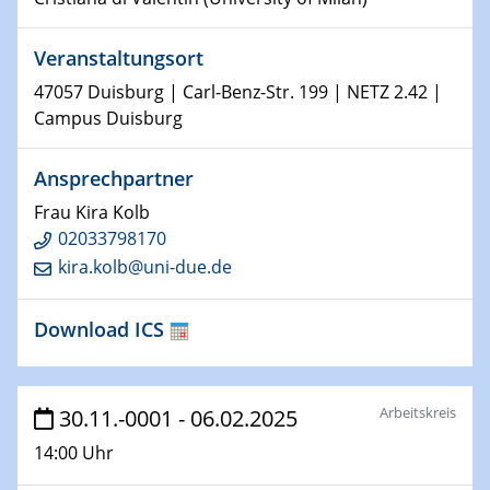
Shaping the future: The role of metrology in a changing
world
Veranstaltungsort
14.01.2025
47057 Duisburg | Carl-Benz-Str. 199 | NETZ 2.42 |
SFB 1242 Kolloquium
Campus Duisburg
15.01.2025
Ansprechpartner
Physikalisches Kolloquium
Frau Kira Kolb
Comets – Why Should We Study Them?
02033798170
kira.kolb@uni-due.de
15.01.2025
GDCh Kolloquium
Download ICS
22.01.2025
Physikalisches Kolloquium
Make it and break it: Contact and Cracks at soft
Arbeitskreis
30.11.-0001 - 06.02.2025
interfaces
14:00 Uhr
22.01.2025