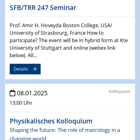
HyMission Short Talks
SFB/TRR 247 Seminar
29.01.2025
Physikalisches Kolloquium
Prof. Amir H. Hoveyda Boston College, USA/
Decoding mRNA translation: Computational and
University of Strasbourg, France How to
experimental approaches to understanding gene
participate? The event will be in hybrid form at Kte
expression
University of Stuttgart and online (webex link
below). All...
29.01.2025
GDCh Kolloquium
Details
The Cation Shuffle
30.01.2025
Kolloquium
08.01.2025
WIN & CENIDE Seminar Series on 2D-
MATURE
13:00 Uhr
30.01.2025
Physikalisches Kolloquium
Talk Prof. Erwin Reisner
Shaping the future: The role of metrology in a
changing world
06.02.2025