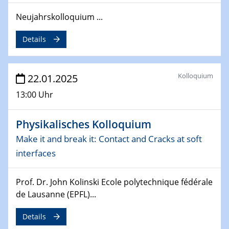
Neujahrskolloquium ...
26.03.2025 - 28.03.2025
2nd ACAMEC 2025
Details
2nd Advanced Catalysis and Materials for Energy
Conversion
Kolloquium
22.01.2025
27.03.2025
WIN & CENIDE Seminar Series on 2D-
13:00 Uhr
MATURE
Physikalisches Kolloquium
27.03.2025
CENIDE-BGU Seminar
Make it and break it: Contact and Cracks at soft
interfaces
01.04.2025
Colloquia Series on Sustainable Metallurgy
Prof. Dr. John Kolinski Ecole polytechnique fédérale
Towards more sustainable uses of rare earth elements
de Lausanne (EPFL)...
- from an inorganic and biological perspective
Details
09.04.2025 - 10.04.2025