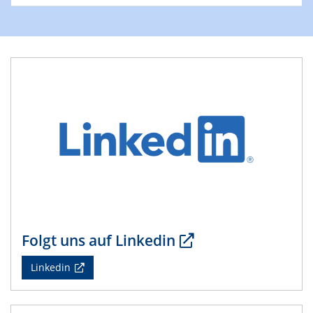
4th Conference of the GDCh
Division of Chemistry and Energy
24.04.2025
WIN & CENIDE Seminar Series on 2D-
MATURE
27.04.2025 - 30.04.2025
WE-Heraeus-Seminar
Synergistic Mechanisms in Displacive Phase
Transitions: From Charge Density Wave Systems to
Engineering Materials
12.05.2025 - 15.05.2025
SPP 2122 International Conference
Folgt uns auf Linkedin
New Frontiers in Materials Design for Laser Additive
Manufacturing
Linkedin
13.05.2025
Natural Water to H2