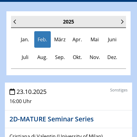
2025
Jan.
Feb.
März
Apr.
Mai
Juni
Juli
Aug.
Sep.
Okt.
Nov.
Dez.
Veranstaltungen
Sonstiges
23.10.2025
16:00 Uhr
30.11.-0001 - 06.02.2025
SFB/TRR 247 Seminar
2D-MATURE Seminar Series
08.01.2025
Physikalisches Kolloquium
Cristiana di Valentin (University of Milan)