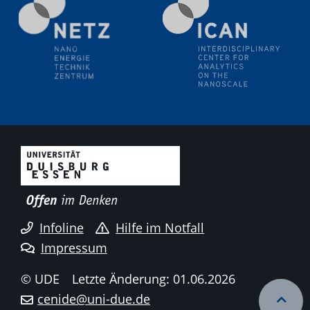
Electrochemical Tip-enhanced Raman spectroscopy---
methodology and its application for studying solid-
liquid interfaces
09.09.2025
Colloquium IMPR SusMet
It's all about transitions - dealing sustainably and
reliably with critical metal oxides in simulations and
technologies
09.09.2025
Colloquium IMPR SusMet
It's all about transitions - dealing sustainably and
reliably with critical metal oxides in simulations and
technologies
Infoline
Hilfe im Notfall
Impressum
09.09.2025
Colloquium IMPR SusMet
© UDE
Letzte Änderung: 01.06.2026
It's all about transitions - dealing sustainably and
cenide@uni-due.de
reliably with critical metal oxides in simulations and