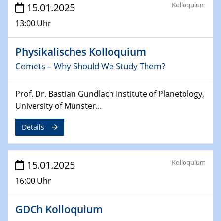
Kolloquium
15.01.2025
24.02.2025
13:00 Uhr
CENIDE-BGU Seminar
Physikalisches Kolloquium
27.02.2025
Comets – Why Should We Study Them?
WIN & CENIDE Seminar Series on 2D-
MATURE
Prof. Dr. Bastian Gundlach Institute of Planetology,
27.02.2025
University of Münster...
Sfb-trr247-all Seminar
Details
18.03.2025 - 19.03.2025
Kooperationsseminar
Elektrolyse/Brennstoffzelle
Kolloquium
15.01.2025
16:00 Uhr
21.03.2025
EIC Pathfinder
EU funding for early stage scientific, technological or
GDCh Kolloquium
deep-tech R&D