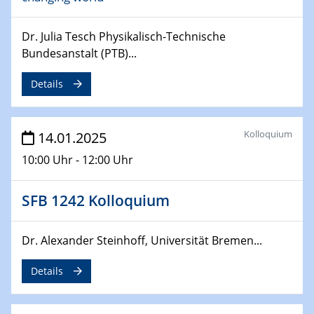
Sfb-trr247-all Seminar
CataLysis Joint Colloquium)
Dr. Julia Tesch Physikalisch-Technische
Bundesanstalt (PTB)...
10.02.2025 - 11.02.2025
Sfb-trr247-all Workshop
Details
UnOCat
11.02.2025
Kolloquium
14.01.2025
SFB/TRR 270 Kolloquium
10:00 Uhr - 12:00 Uhr
11.02.2025
Social Hour
SFB 1242 Kolloquium
CENIDE / ZBT / IW
Dr. Alexander Steinhoff, Universität Bremen...
11.02.2025
Natural Water to H2
Details
12.02.2025 - 14.02.2025
Sfb-trr247-all Annual Meeting