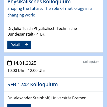
Physikalisches Kolloquium
Shaping the future: The role of metrology in a
24.02.2025
changing world
CENIDE-BGU Seminar
27.02.2025
Dr. Julia Tesch Physikalisch-Technische
WIN & CENIDE Seminar Series on 2D-
Bundesanstalt (PTB)...
MATURE
Details
27.02.2025
Sfb-trr247-all Seminar
Kolloquium
14.01.2025
18.03.2025 - 19.03.2025
10:00 Uhr - 12:00 Uhr
Kooperationsseminar
Elektrolyse/Brennstoffzelle
SFB 1242 Kolloquium
21.03.2025
EIC Pathfinder
Dr. Alexander Steinhoff, Universität Bremen...
EU funding for early stage scientific, technological or
deep-tech R&D