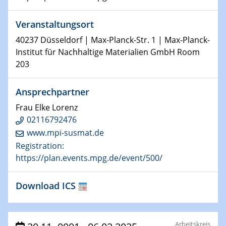
HyMission Short Talks
Veranstaltungsort
29.01.2025
Physikalisches Kolloquium
40237 Düsseldorf | Max-Planck-Str. 1 | Max-Planck-
Decoding mRNA translation: Computational and
Institut für Nachhaltige Materialien GmbH Room
experimental approaches to understanding gene
203
expression
Ansprechpartner
29.01.2025
GDCh Kolloquium
Frau Elke Lorenz
The Cation Shuffle
02116792476
www.mpi-susmat.de
30.01.2025
Registration:
WIN & CENIDE Seminar Series on 2D-
https://plan.events.mpg.de/event/500/
MATURE
Download ICS
30.01.2025
Talk Prof. Erwin Reisner
Arbeitskreis
06.02.2025