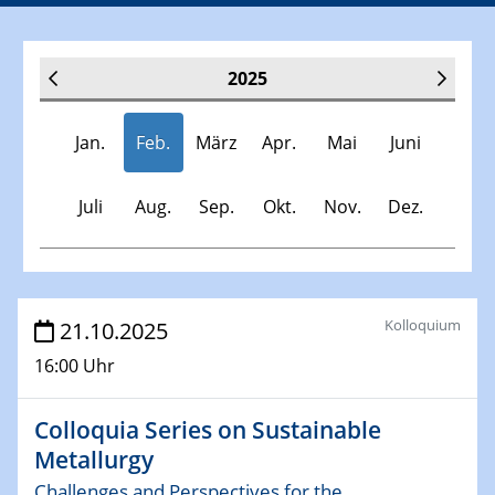
2025
Jan.
Feb.
März
Apr.
Mai
Juni
Juli
Aug.
Sep.
Okt.
Nov.
Dez.
Veranstaltungen
Kolloquium
21.10.2025
16:00 Uhr
30.11.-0001 - 06.02.2025
SFB/TRR 247 Seminar
Colloquia Series on Sustainable
Metallurgy
08.01.2025
Physikalisches Kolloquium
Challenges and Perspectives for the