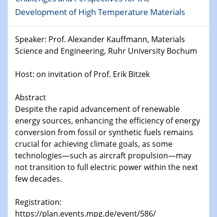
Shaping the future: The role of metrology in a changing
Development of High Temperature Materials
world
Speaker: Prof. Alexander Kauffmann, Materials
14.01.2025
SFB 1242 Kolloquium
Science and Engineering, Ruhr University Bochum
Host: on invitation of Prof. Erik Bitzek
15.01.2025
Physikalisches Kolloquium
Comets – Why Should We Study Them?
Abstract
Despite the rapid advancement of renewable
15.01.2025
energy sources, enhancing the efficiency of energy
GDCh Kolloquium
conversion from fossil or synthetic fuels remains
crucial for achieving climate goals, as some
22.01.2025
technologies—such as aircraft propulsion—may
Physikalisches Kolloquium
not transition to full electric power within the next
Make it and break it: Contact and Cracks at soft
few decades.
interfaces
Registration:
22.01.2025
https://plan.events.mpg.de/event/586/