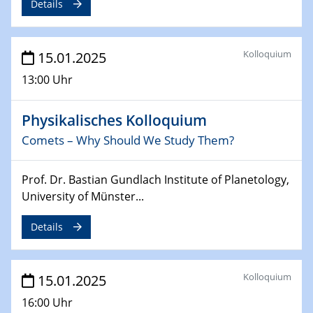
Details
26.03.2025 - 28.03.2025
2nd ACAMEC 2025
Kolloquium
15.01.2025
2nd Advanced Catalysis and Materials for Energy
Conversion
13:00 Uhr
27.03.2025
Physikalisches Kolloquium
WIN & CENIDE Seminar Series on 2D-
MATURE
Comets – Why Should We Study Them?
27.03.2025
Prof. Dr. Bastian Gundlach Institute of Planetology,
CENIDE-BGU Seminar
University of Münster...
01.04.2025
Details
Colloquia Series on Sustainable Metallurgy
Towards more sustainable uses of rare earth elements
- from an inorganic and biological perspective
Kolloquium
15.01.2025
16:00 Uhr
09.04.2025 - 10.04.2025