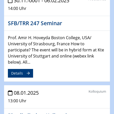
30.11.-0001 - 06.02.2025
Sfb-trr247-all Seminar
14:00 Uhr
CataLysis Joint Colloquium)
SFB/TRR 247 Seminar
10.02.2025 - 11.02.2025
Sfb-trr247-all Workshop
UnOCat
Prof. Amir H. Hoveyda Boston College, USA/
University of Strasbourg, France How to
11.02.2025
participate? The event will be in hybrid form at Kte
SFB/TRR 270 Kolloquium
University of Stuttgart and online (webex link
below). All...
11.02.2025
Social Hour
Details
CENIDE / ZBT / IW
11.02.2025
Kolloquium
08.01.2025
Natural Water to H2
13:00 Uhr
12.02.2025 - 14.02.2025
Sfb-trr247-all Annual Meeting