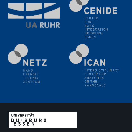
Electrochemical Tip-enhanced Raman spectroscopy---
methodology and its application for studying solid-
liquid interfaces
09.09.2025
Colloquium IMPR SusMet
It's all about transitions - dealing sustainably and
reliably with critical metal oxides in simulations and
technologies
09.09.2025
Colloquium IMPR SusMet
It's all about transitions - dealing sustainably and
reliably with critical metal oxides in simulations and
technologies
09.09.2025
Colloquium IMPR SusMet
It's all about transitions - dealing sustainably and
reliably with critical metal oxides in simulations and