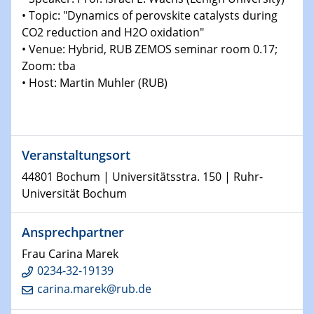
Shaping the future: The role of metrology in a changing
• Topic: "Dynamics of perovskite catalysts during
world
CO2 reduction and H2O oxidation"
• Venue: Hybrid, RUB ZEMOS seminar room 0.17;
14.01.2025
Zoom: tba
SFB 1242 Kolloquium
• Host: Martin Muhler (RUB)
15.01.2025
Physikalisches Kolloquium
Comets – Why Should We Study Them?
Veranstaltungsort
15.01.2025
44801 Bochum | Universitätsstra. 150 | Ruhr-
GDCh Kolloquium
Universität Bochum
22.01.2025
Ansprechpartner
Physikalisches Kolloquium
Make it and break it: Contact and Cracks at soft
Frau Carina Marek
interfaces
0234-32-19139
carina.marek@rub.de
22.01.2025