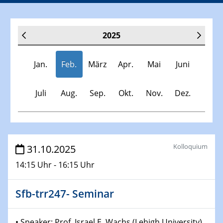
2025
Jan.
Feb.
März
Apr.
Mai
Juni
Juli
Aug.
Sep.
Okt.
Nov.
Dez.
Veranstaltungen
Kolloquium
31.10.2025
14:15 Uhr - 16:15 Uhr
30.11.-0001 - 06.02.2025
SFB/TRR 247 Seminar
Sfb-trr247- Seminar
08.01.2025
Physikalisches Kolloquium
• Speaker: Prof. Israel E. Wachs (Lehigh University)