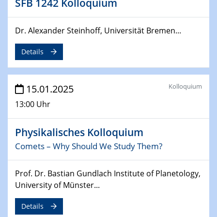
SFB 1242 Kolloquium
24.02.2025
Dr. Alexander Steinhoff, Universität Bremen...
CENIDE-BGU Seminar
Details
27.02.2025
WIN & CENIDE Seminar Series on 2D-
MATURE
Kolloquium
15.01.2025
27.02.2025
13:00 Uhr
Sfb-trr247-all Seminar
Physikalisches Kolloquium
18.03.2025 - 19.03.2025
Kooperationsseminar
Comets – Why Should We Study Them?
Elektrolyse/Brennstoffzelle
Prof. Dr. Bastian Gundlach Institute of Planetology,
21.03.2025
University of Münster...
EIC Pathfinder
EU funding for early stage scientific, technological or
Details
deep-tech R&D