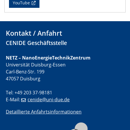
YouTube
01.07.2025
GDCh Kolloquium
29.07.2025
Kontakt / Anfahrt
Colloquium IMPR SusMet
CENIDE Geschäftsstelle
Closing metal loops sustainably - opportunities &
challenges for a successful circular economy
NETZ – NanoEnergieTechnikZentrum
Universität Duisburg-Essen
05.08.2025
Colloquia Series on Sustainable Metallurgy
Carl-Benz-Str. 199
Towards a Sustainable Future: EU Safe and Sustainable
47057 Duisburg
by Design Framework and AI in Circular Economy
Tel: +49 203 37-98181
28.08.2025
E-Mail:
cenide@uni-due.de
2D-MATURE Seminar Series
Detaillierte Anfahrtsinformationen
04.09.2025
Natural Water to H2