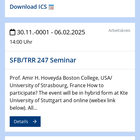
HyMission Short Talks
Download ICS
29.01.2025
Physikalisches Kolloquium
Decoding mRNA translation: Computational and
Arbeitskreis
30.11.-0001 - 06.02.2025
experimental approaches to understanding gene
14:00 Uhr
expression
SFB/TRR 247 Seminar
29.01.2025
GDCh Kolloquium
The Cation Shuffle
Prof. Amir H. Hoveyda Boston College, USA/
University of Strasbourg, France How to
30.01.2025
participate? The event will be in hybrid form at Kte
WIN & CENIDE Seminar Series on 2D-
University of Stuttgart and online (webex link
MATURE
below). All...
30.01.2025
Details
Talk Prof. Erwin Reisner
06.02.2025