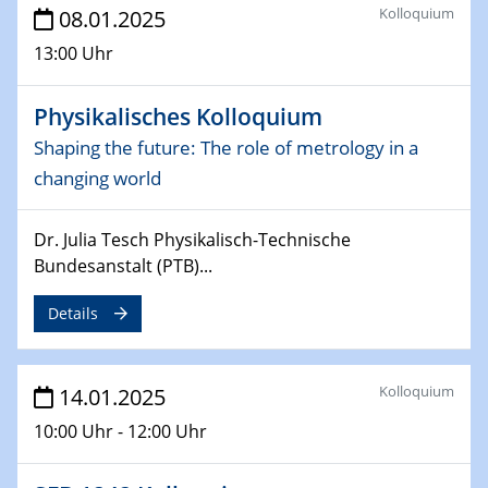
Kolloquium
08.01.2025
Sfb-trr247-all Seminar
CataLysis Joint Colloquium)
13:00 Uhr
10.02.2025 - 11.02.2025
Physikalisches Kolloquium
Sfb-trr247-all Workshop
Shaping the future: The role of metrology in a
UnOCat
changing world
11.02.2025
SFB/TRR 270 Kolloquium
Dr. Julia Tesch Physikalisch-Technische
Bundesanstalt (PTB)...
11.02.2025
Social Hour
Details
CENIDE / ZBT / IW
11.02.2025
Kolloquium
14.01.2025
Natural Water to H2
10:00 Uhr - 12:00 Uhr
12.02.2025 - 14.02.2025
Sfb-trr247-all Annual Meeting