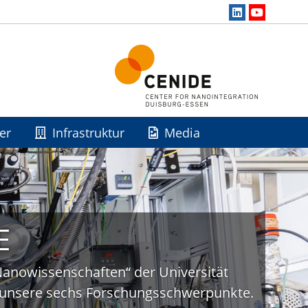
er
Infrastruktur
Media
E
„Nanowissenschaften“ der Universität
uf unsere sechs Forschungsschwerpunkte.