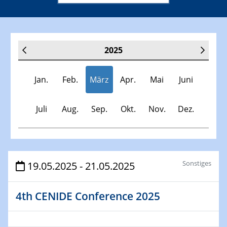
2025
Jan.
Feb.
März
Apr.
Mai
Juni
Juli
Aug.
Sep.
Okt.
Nov.
Dez.
Veranstaltungen
Sonstiges
19.05.2025 - 21.05.2025
30.11.-0001 - 06.02.2025
4th CENIDE Conference 2025
SFB/TRR 247 Seminar
08.01.2025