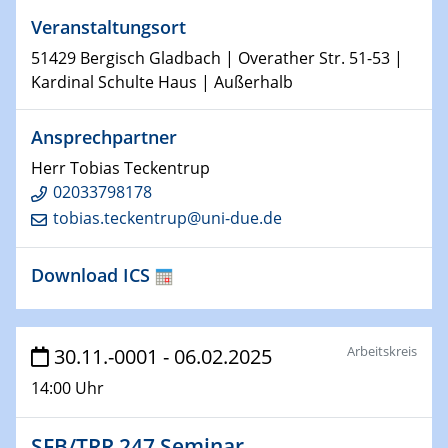
Physikalisches Kolloquium
Veranstaltungsort
Shaping the future: The role of metrology in a changing
51429 Bergisch Gladbach | Overather Str. 51-53 |
world
Kardinal Schulte Haus | Außerhalb
14.01.2025
SFB 1242 Kolloquium
Ansprechpartner
Herr Tobias Teckentrup
15.01.2025
02033798178
Physikalisches Kolloquium
tobias.teckentrup@uni-due.de
Comets – Why Should We Study Them?
Download ICS
15.01.2025
GDCh Kolloquium
22.01.2025
Arbeitskreis
30.11.-0001 - 06.02.2025
Physikalisches Kolloquium
14:00 Uhr
Make it and break it: Contact and Cracks at soft
interfaces
SFB/TRR 247 Seminar