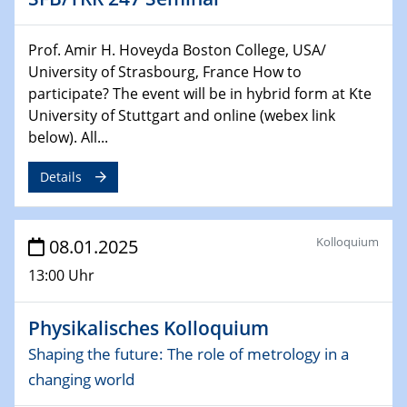
22.01.2025
HyMission Short Talks
Prof. Amir H. Hoveyda Boston College, USA/
University of Strasbourg, France How to
29.01.2025
Physikalisches Kolloquium
participate? The event will be in hybrid form at Kte
Decoding mRNA translation: Computational and
University of Stuttgart and online (webex link
experimental approaches to understanding gene
below). All...
expression
Details
29.01.2025
GDCh Kolloquium
The Cation Shuffle
Kolloquium
08.01.2025
13:00 Uhr
30.01.2025
WIN & CENIDE Seminar Series on 2D-
MATURE
Physikalisches Kolloquium
Shaping the future: The role of metrology in a
30.01.2025
changing world
Talk Prof. Erwin Reisner