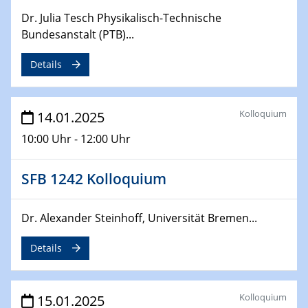
Dr. Julia Tesch Physikalisch-Technische
06.02.2025
Sfb-trr247-all Seminar
Bundesanstalt (PTB)...
CataLysis Joint Colloquium)
Details
10.02.2025 - 11.02.2025
Sfb-trr247-all Workshop
UnOCat
Kolloquium
14.01.2025
10:00 Uhr - 12:00 Uhr
11.02.2025
SFB/TRR 270 Kolloquium
SFB 1242 Kolloquium
11.02.2025
Social Hour
Dr. Alexander Steinhoff, Universität Bremen...
CENIDE / ZBT / IW
Details
11.02.2025
Natural Water to H2
Kolloquium
15.01.2025