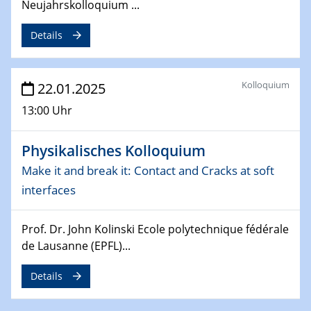
Neujahrskolloquium ...
deep-tech R&D
Details
26.03.2025 - 28.03.2025
2nd ACAMEC 2025
2nd Advanced Catalysis and Materials for Energy
Kolloquium
22.01.2025
Conversion
13:00 Uhr
27.03.2025
WIN & CENIDE Seminar Series on 2D-
Physikalisches Kolloquium
MATURE
Make it and break it: Contact and Cracks at soft
interfaces
27.03.2025
CENIDE-BGU Seminar
Prof. Dr. John Kolinski Ecole polytechnique fédérale
01.04.2025
de Lausanne (EPFL)...
Colloquia Series on Sustainable Metallurgy
Towards more sustainable uses of rare earth elements
Details
- from an inorganic and biological perspective