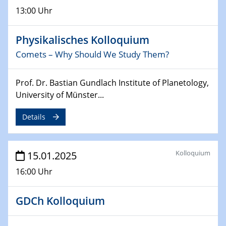
12.02.2025 - 14.02.2025
13:00 Uhr
Sfb-trr247-all Annual Meeting
24.02.2025
Physikalisches Kolloquium
CENIDE-BGU Seminar
Comets – Why Should We Study Them?
27.02.2025
WIN & CENIDE Seminar Series on 2D-
Prof. Dr. Bastian Gundlach Institute of Planetology,
MATURE
University of Münster...
Details
27.02.2025
Sfb-trr247-all Seminar
Kolloquium
15.01.2025
18.03.2025 - 19.03.2025
Kooperationsseminar
16:00 Uhr
Elektrolyse/Brennstoffzelle
GDCh Kolloquium
21.03.2025
EIC Pathfinder
EU funding for early stage scientific, technological or