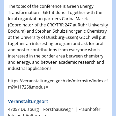
Physikalisches Kolloquium
The topic of the conference is Green Energy
Shaping the future: The role of metrology in a changing
Transformation – GET it done! Together with the
world
local organization partners Carina Marek
(Coordinator of the CRC/TRR 247 at Ruhr University
14.01.2025
Bochum) and Stephan Schulz (Inorganic Chemistry
SFB 1242 Kolloquium
at the University of Duisburg-Essen) GDCh will put
together an interesting program and ask for oral
15.01.2025
and poster contributions from everyone who is
Physikalisches Kolloquium
interested in the border area between chemistry
Comets – Why Should We Study Them?
and energy, and between academic research and
industrial applications.
15.01.2025
GDCh Kolloquium
https://veranstaltungen.gdch.de/microsite/index.cf
m?l=11725&modus=
22.01.2025
Physikalisches Kolloquium
Make it and break it: Contact and Cracks at soft
Veranstaltungsort
interfaces
47057 Duisburg | Forsthausweg 1 | Fraunhofer
Inhaus | Außerhalb