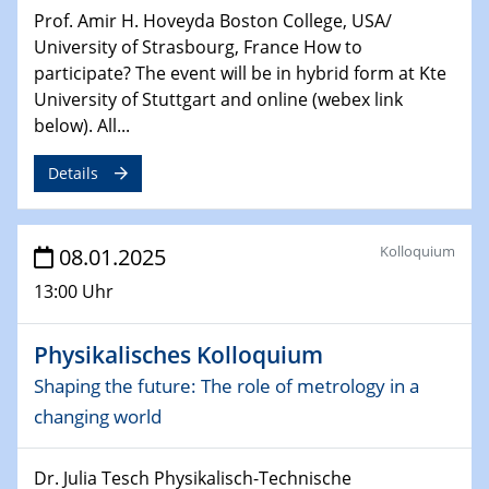
Prof. Amir H. Hoveyda Boston College, USA/
06.02.2025
University of Strasbourg, France How to
Sfb-trr247-all Seminar
participate? The event will be in hybrid form at Kte
CataLysis Joint Colloquium)
University of Stuttgart and online (webex link
below). All...
10.02.2025 - 11.02.2025
Sfb-trr247-all Workshop
Details
UnOCat
11.02.2025
Kolloquium
08.01.2025
SFB/TRR 270 Kolloquium
13:00 Uhr
11.02.2025
Social Hour
Physikalisches Kolloquium
CENIDE / ZBT / IW
Shaping the future: The role of metrology in a
11.02.2025
changing world
Natural Water to H2
Dr. Julia Tesch Physikalisch-Technische