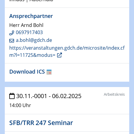
22.01.2025
HyMission Short Talks
Ansprechpartner
29.01.2025
Herr Arnd Bohl
Physikalisches Kolloquium
0697917403
Decoding mRNA translation: Computational and
a.bohl@gdch.de
experimental approaches to understanding gene
https://veranstaltungen.gdch.de/microsite/index.cf
expression
m?l=11725&modus=
29.01.2025
Download ICS
GDCh Kolloquium
The Cation Shuffle
30.01.2025
Arbeitskreis
30.11.-0001 - 06.02.2025
WIN & CENIDE Seminar Series on 2D-
14:00 Uhr
MATURE
30.01.2025
SFB/TRR 247 Seminar
Talk Prof. Erwin Reisner