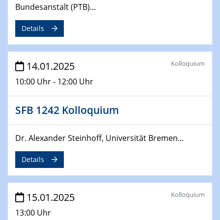
12.02.2025 - 14.02.2025
Bundesanstalt (PTB)...
Sfb-trr247-all Annual Meeting
Details
24.02.2025
CENIDE-BGU Seminar
Kolloquium
14.01.2025
27.02.2025
WIN & CENIDE Seminar Series on 2D-
10:00 Uhr - 12:00 Uhr
MATURE
SFB 1242 Kolloquium
27.02.2025
Sfb-trr247-all Seminar
Dr. Alexander Steinhoff, Universität Bremen...
18.03.2025 - 19.03.2025
Details
Kooperationsseminar
Elektrolyse/Brennstoffzelle
Kolloquium
15.01.2025
21.03.2025
EIC Pathfinder
13:00 Uhr
EU funding for early stage scientific, technological or