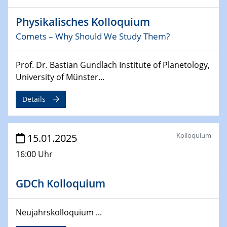
deep-tech R&D
Physikalisches Kolloquium
26.03.2025 - 28.03.2025
Comets – Why Should We Study Them?
2nd ACAMEC 2025
2nd Advanced Catalysis and Materials for Energy
Prof. Dr. Bastian Gundlach Institute of Planetology,
Conversion
University of Münster...
27.03.2025
Details
WIN & CENIDE Seminar Series on 2D-
MATURE
Kolloquium
15.01.2025
27.03.2025
CENIDE-BGU Seminar
16:00 Uhr
01.04.2025
GDCh Kolloquium
Colloquia Series on Sustainable Metallurgy
Towards more sustainable uses of rare earth elements
- from an inorganic and biological perspective
Neujahrskolloquium ...