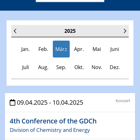
2025
Jan.
Feb.
März
Apr.
Mai
Juni
Juli
Aug.
Sep.
Okt.
Nov.
Dez.
Veranstaltungen
Konzert
09.04.2025 - 10.04.2025
30.11.-0001 - 06.02.2025
4th Conference of the GDCh
SFB/TRR 247 Seminar
Division of Chemistry and Energy
08.01.2025