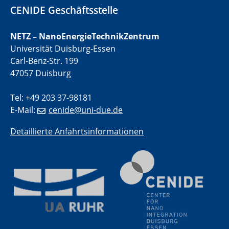
CENIDE Geschäftsstelle
01.07.2025
GDCh Kolloquium
NETZ – NanoEnergieTechnikZentrum
Universität Duisburg-Essen
Carl-Benz-Str. 199
29.07.2025
Colloquium IMPR SusMet
47057 Duisburg
Closing metal loops sustainably - opportunities &
challenges for a successful circular economy
Tel: +49 203 37-98181
E-Mail:
cenide@uni-due.de
05.08.2025
Colloquia Series on Sustainable Metallurgy
Detaillierte Anfahrtsinformationen
Towards a Sustainable Future: EU Safe and Sustainable
by Design Framework and AI in Circular Economy
28.08.2025
2D-MATURE Seminar Series
04.09.2025
Natural Water to H2