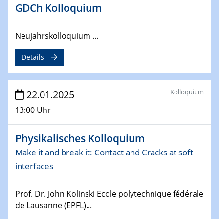
deep-tech R&D
GDCh Kolloquium
26.03.2025 - 28.03.2025
2nd ACAMEC 2025
Neujahrskolloquium ...
2nd Advanced Catalysis and Materials for Energy
Details
Conversion
27.03.2025
WIN & CENIDE Seminar Series on 2D-
Kolloquium
22.01.2025
MATURE
13:00 Uhr
27.03.2025
Physikalisches Kolloquium
CENIDE-BGU Seminar
Make it and break it: Contact and Cracks at soft
01.04.2025
interfaces
Colloquia Series on Sustainable Metallurgy
Towards more sustainable uses of rare earth elements
Prof. Dr. John Kolinski Ecole polytechnique fédérale
- from an inorganic and biological perspective
de Lausanne (EPFL)...
09.04.2025 - 10.04.2025