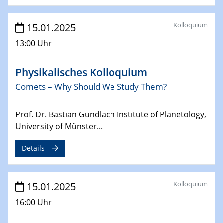
Sfb-trr247-all Annual Meeting
Kolloquium
15.01.2025
24.02.2025
CENIDE-BGU Seminar
13:00 Uhr
27.02.2025
Physikalisches Kolloquium
WIN & CENIDE Seminar Series on 2D-
MATURE
Comets – Why Should We Study Them?
27.02.2025
Prof. Dr. Bastian Gundlach Institute of Planetology,
Sfb-trr247-all Seminar
University of Münster...
18.03.2025 - 19.03.2025
Details
Kooperationsseminar
Elektrolyse/Brennstoffzelle
Kolloquium
15.01.2025
21.03.2025
EIC Pathfinder
16:00 Uhr
EU funding for early stage scientific, technological or