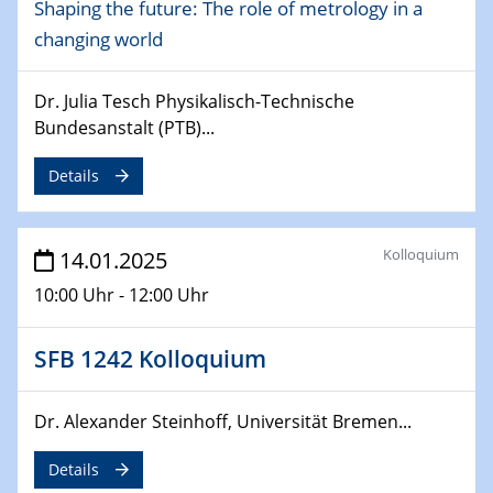
Shaping the future: The role of metrology in a
06.02.2025
Sfb-trr247-all Seminar
changing world
CataLysis Joint Colloquium)
Dr. Julia Tesch Physikalisch-Technische
10.02.2025 - 11.02.2025
Bundesanstalt (PTB)...
Sfb-trr247-all Workshop
UnOCat
Details
11.02.2025
SFB/TRR 270 Kolloquium
Kolloquium
14.01.2025
10:00 Uhr - 12:00 Uhr
11.02.2025
Social Hour
CENIDE / ZBT / IW
SFB 1242 Kolloquium
11.02.2025
Dr. Alexander Steinhoff, Universität Bremen...
Natural Water to H2
Details
12.02.2025 - 14.02.2025