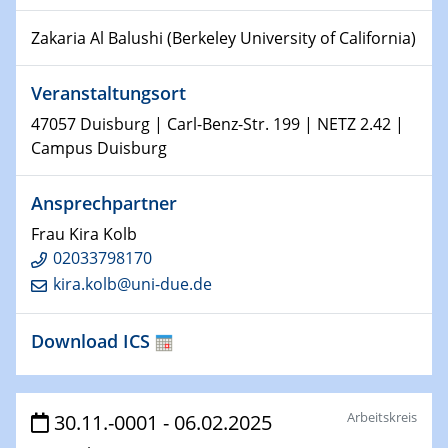
Physikalisches Kolloquium
Shaping the future: The role of metrology in a changing
Zakaria Al Balushi (Berkeley University of California)
world
Veranstaltungsort
14.01.2025
SFB 1242 Kolloquium
47057 Duisburg | Carl-Benz-Str. 199 | NETZ 2.42 |
Campus Duisburg
15.01.2025
Physikalisches Kolloquium
Ansprechpartner
Comets – Why Should We Study Them?
Frau Kira Kolb
02033798170
15.01.2025
GDCh Kolloquium
kira.kolb@uni-due.de
22.01.2025
Download ICS
Physikalisches Kolloquium
Make it and break it: Contact and Cracks at soft
interfaces
Arbeitskreis
30.11.-0001 - 06.02.2025
22.01.2025