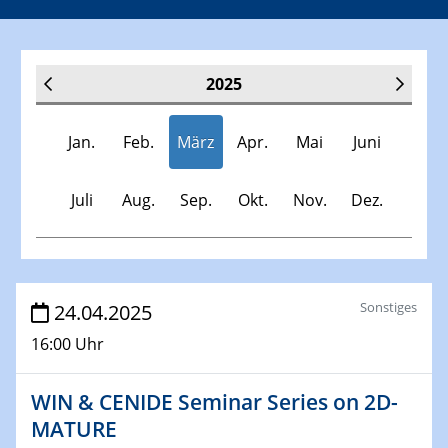
2025
Jan.
Feb.
März
Apr.
Mai
Juni
Juli
Aug.
Sep.
Okt.
Nov.
Dez.
Veranstaltungen
Sonstiges
24.04.2025
16:00 Uhr
30.11.-0001 - 06.02.2025
SFB/TRR 247 Seminar
WIN & CENIDE Seminar Series on 2D-
MATURE
08.01.2025