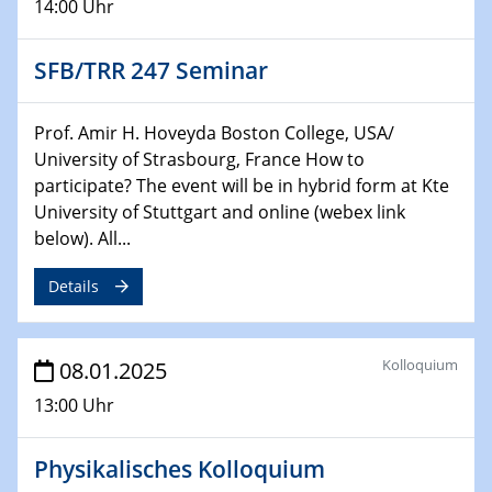
14:00 Uhr
HyMission Short Talks
SFB/TRR 247 Seminar
29.01.2025
Physikalisches Kolloquium
Decoding mRNA translation: Computational and
Prof. Amir H. Hoveyda Boston College, USA/
experimental approaches to understanding gene
University of Strasbourg, France How to
expression
participate? The event will be in hybrid form at Kte
University of Stuttgart and online (webex link
29.01.2025
below). All...
GDCh Kolloquium
The Cation Shuffle
Details
30.01.2025
WIN & CENIDE Seminar Series on 2D-
Kolloquium
08.01.2025
MATURE
13:00 Uhr
30.01.2025
Talk Prof. Erwin Reisner
Physikalisches Kolloquium