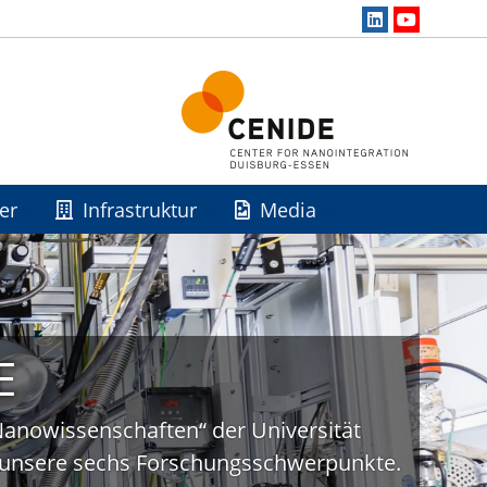
er
Infrastruktur
Media
E
„Nanowissenschaften“ der Universität
uf unsere sechs Forschungsschwerpunkte.