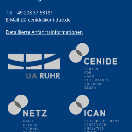
Natural Water to H2
Electrochemical Tip-enhanced Raman spectroscopy---
Tel: +49 203 37-98181
methodology and its application for studying solid-
E-Mail:
cenide@uni-due.de
liquid interfaces
Detaillierte Anfahrtsinformationen
09.09.2025
Colloquium IMPR SusMet
It's all about transitions - dealing sustainably and
reliably with critical metal oxides in simulations and
technologies
09.09.2025
Colloquium IMPR SusMet
It's all about transitions - dealing sustainably and
reliably with critical metal oxides in simulations and
technologies
09.09.2025
Colloquium IMPR SusMet
It's all about transitions - dealing sustainably and