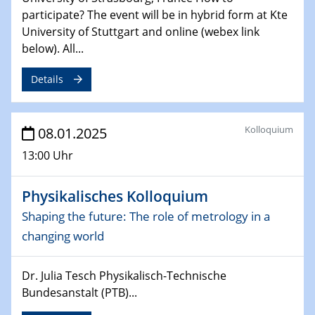
participate? The event will be in hybrid form at Kte
06.02.2025
University of Stuttgart and online (webex link
Sfb-trr247-all Seminar
below). All...
CataLysis Joint Colloquium)
Details
10.02.2025 - 11.02.2025
Sfb-trr247-all Workshop
UnOCat
Kolloquium
08.01.2025
11.02.2025
13:00 Uhr
SFB/TRR 270 Kolloquium
Physikalisches Kolloquium
11.02.2025
Social Hour
Shaping the future: The role of metrology in a
CENIDE / ZBT / IW
changing world
11.02.2025
Dr. Julia Tesch Physikalisch-Technische
Natural Water to H2
Bundesanstalt (PTB)...