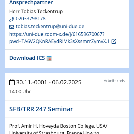
Ansprechpartner
22.01.2025
HyMission Short Talks
Herr Tobias Teckentrup
02033798178
29.01.2025
tobias.teckentrup@uni-due.de
Physikalisches Kolloquium
https://uni-due.zoom-x.de/j/61659670067?
Decoding mRNA translation: Computational and
pwd=TA6V2QKnRAEydRIMk3sXssmrrZymvX.1
experimental approaches to understanding gene
expression
Download ICS
29.01.2025
GDCh Kolloquium
The Cation Shuffle
Arbeitskreis
30.11.-0001 - 06.02.2025
14:00 Uhr
30.01.2025
WIN & CENIDE Seminar Series on 2D-
MATURE
SFB/TRR 247 Seminar
30.01.2025
Prof. Amir H. Hoveyda Boston College, USA/
Talk Prof. Erwin Reisner
University of Strasbourg, France How to