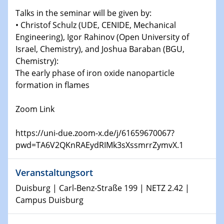
Physikalisches Kolloquium
Talks in the seminar will be given by:
Shaping the future: The role of metrology in a changing
• Christof Schulz (UDE, CENIDE, Mechanical
world
Engineering), Igor Rahinov (Open University of
Israel, Chemistry), and Joshua Baraban (BGU,
14.01.2025
Chemistry):
SFB 1242 Kolloquium
The early phase of iron oxide nanoparticle
formation in flames
15.01.2025
Physikalisches Kolloquium
Zoom Link
Comets – Why Should We Study Them?
https://uni-due.zoom-x.de/j/61659670067?
15.01.2025
pwd=TA6V2QKnRAEydRIMk3sXssmrrZymvX.1
GDCh Kolloquium
Veranstaltungsort
22.01.2025
Physikalisches Kolloquium
Duisburg | Carl-Benz-Straße 199 | NETZ 2.42 |
Make it and break it: Contact and Cracks at soft
Campus Duisburg
interfaces