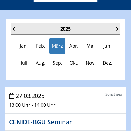
2025
Jan.
Feb.
März
Apr.
Mai
Juni
Juli
Aug.
Sep.
Okt.
Nov.
Dez.
Veranstaltungen
Sonstiges
27.03.2025
13:00 Uhr - 14:00 Uhr
30.11.-0001 - 06.02.2025
SFB/TRR 247 Seminar
CENIDE-BGU Seminar
08.01.2025