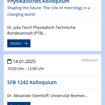
Physikalisches Kolloquium
Shaping the future: The role of metrology in a
06.02.2025
Sfb-trr247-all Seminar
changing world
CataLysis Joint Colloquium)
Dr. Julia Tesch Physikalisch-Technische
10.02.2025 - 11.02.2025
Bundesanstalt (PTB)...
Sfb-trr247-all Workshop
UnOCat
Details
11.02.2025
SFB/TRR 270 Kolloquium
Kolloquium
14.01.2025
10:00 Uhr - 12:00 Uhr
11.02.2025
Social Hour
CENIDE / ZBT / IW
SFB 1242 Kolloquium
11.02.2025
Natural Water to H2
Dr. Alexander Steinhoff, Universität Bremen...