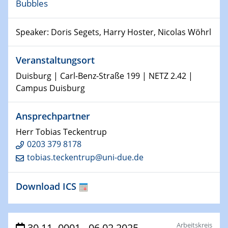
08.01.2025
Bubbles
Physikalisches Kolloquium
Shaping the future: The role of metrology in a changing
Speaker: Doris Segets, Harry Hoster, Nicolas Wöhrl
world
Veranstaltungsort
14.01.2025
SFB 1242 Kolloquium
Duisburg | Carl-Benz-Straße 199 | NETZ 2.42 |
Campus Duisburg
15.01.2025
Physikalisches Kolloquium
Ansprechpartner
Comets – Why Should We Study Them?
Herr Tobias Teckentrup
15.01.2025
0203 379 8178
GDCh Kolloquium
tobias.teckentrup@uni-due.de
22.01.2025
Download ICS
Physikalisches Kolloquium
Make it and break it: Contact and Cracks at soft
interfaces
Arbeitskreis
30.11.-0001 - 06.02.2025