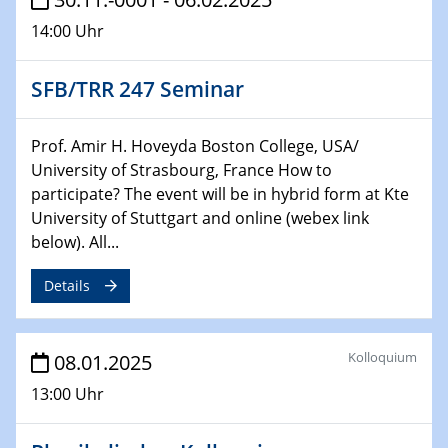
22.01.2025
14:00 Uhr
HyMission Short Talks
SFB/TRR 247 Seminar
29.01.2025
Physikalisches Kolloquium
Decoding mRNA translation: Computational and
Prof. Amir H. Hoveyda Boston College, USA/
experimental approaches to understanding gene
University of Strasbourg, France How to
expression
participate? The event will be in hybrid form at Kte
University of Stuttgart and online (webex link
29.01.2025
below). All...
GDCh Kolloquium
The Cation Shuffle
Details
30.01.2025
WIN & CENIDE Seminar Series on 2D-
Kolloquium
08.01.2025
MATURE
13:00 Uhr
30.01.2025
Talk Prof. Erwin Reisner