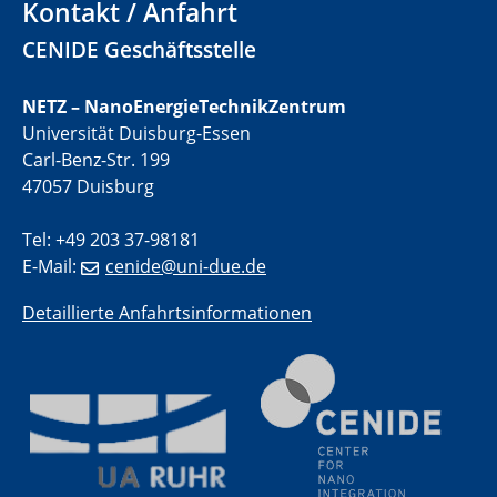
Metal-free molecules as electrocatalysts and co-
Kontakt / Anfahrt
electrocatalysts
CENIDE Geschäftsstelle
01.07.2025
GDCh Kolloquium
NETZ – NanoEnergieTechnikZentrum
Universität Duisburg-Essen
Carl-Benz-Str. 199
29.07.2025
Colloquium IMPR SusMet
47057 Duisburg
Closing metal loops sustainably - opportunities &
challenges for a successful circular economy
Tel: +49 203 37-98181
E-Mail:
cenide@uni-due.de
05.08.2025
Colloquia Series on Sustainable Metallurgy
Detaillierte Anfahrtsinformationen
Towards a Sustainable Future: EU Safe and Sustainable
by Design Framework and AI in Circular Economy
28.08.2025
2D-MATURE Seminar Series
04.09.2025