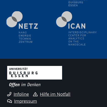
Natural Water to H2
Electrochemical Tip-enhanced Raman spectroscopy---
methodology and its application for studying solid-
liquid interfaces
09.09.2025
Colloquium IMPR SusMet
It's all about transitions - dealing sustainably and
reliably with critical metal oxides in simulations and
technologies
09.09.2025
Colloquium IMPR SusMet
It's all about transitions - dealing sustainably and
reliably with critical metal oxides in simulations and
technologies
Infoline
Hilfe im Notfall
09.09.2025
Impressum
Colloquium IMPR SusMet