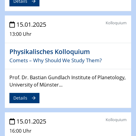
Details
12.02.2025 - 14.02.2025
Sfb-trr247-all Annual Meeting
Kolloquium
15.01.2025
24.02.2025
CENIDE-BGU Seminar
13:00 Uhr
27.02.2025
Physikalisches Kolloquium
WIN & CENIDE Seminar Series on 2D-
MATURE
Comets – Why Should We Study Them?
27.02.2025
Prof. Dr. Bastian Gundlach Institute of Planetology,
Sfb-trr247-all Seminar
University of Münster...
18.03.2025 - 19.03.2025
Details
Kooperationsseminar
Elektrolyse/Brennstoffzelle
Kolloquium
15.01.2025
21.03.2025
EIC Pathfinder
16:00 Uhr