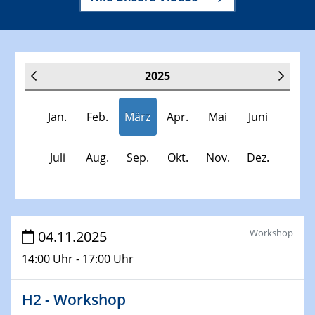
2025
Jan.
Feb.
März
Apr.
Mai
Juni
Juli
Aug.
Sep.
Okt.
Nov.
Dez.
Veranstaltungen
Workshop
04.11.2025
14:00 Uhr - 17:00 Uhr
30.11.-0001 - 06.02.2025
SFB/TRR 247 Seminar
H2 - Workshop