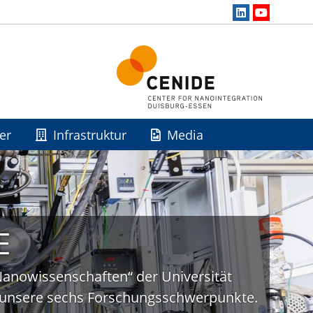
er
Infrastruktur
Media
E
„Nanowissenschaften“ der Universität
uf unsere sechs Forschungsschwerpunkte.