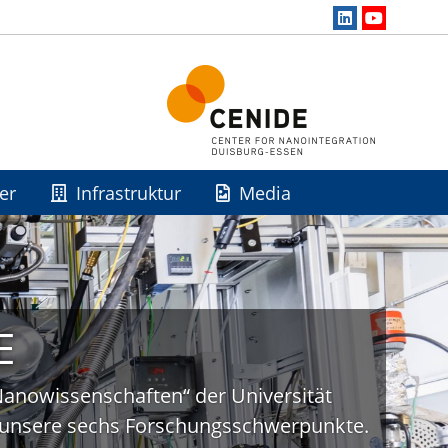
er
Infrastruktur
Media
E
„Nanowissenschaften“ der Universität
uf unsere sechs Forschungsschwerpunkte.