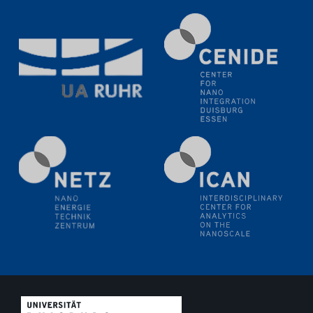
Electrochemical Tip-enhanced Raman spectroscopy---
methodology and its application for studying solid-
liquid interfaces
09.09.2025
Colloquium IMPR SusMet
It's all about transitions - dealing sustainably and
reliably with critical metal oxides in simulations and
technologies
09.09.2025
Colloquium IMPR SusMet
It's all about transitions - dealing sustainably and
reliably with critical metal oxides in simulations and
technologies
09.09.2025
Colloquium IMPR SusMet
It's all about transitions - dealing sustainably and