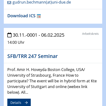
gudrun.bechmann(at)uni-due.de
HyMission Short Talks
Download ICS
29.01.2025
Physikalisches Kolloquium
Decoding mRNA translation: Computational and
experimental approaches to understanding gene
Arbeitskreis
30.11.-0001 - 06.02.2025
expression
14:00 Uhr
29.01.2025
GDCh Kolloquium
SFB/TRR 247 Seminar
The Cation Shuffle
Prof. Amir H. Hoveyda Boston College, USA/
30.01.2025
WIN & CENIDE Seminar Series on 2D-
University of Strasbourg, France How to
MATURE
participate? The event will be in hybrid form at Kte
University of Stuttgart and online (webex link
below). All...
30.01.2025
Talk Prof. Erwin Reisner
Details