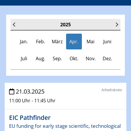
2025
Jan.
Feb.
März
Apr.
Mai
Juni
Juli
Aug.
Sep.
Okt.
Nov.
Dez.
Veranstaltungen
Arbeitskreis
21.03.2025
11:00 Uhr - 11:45 Uhr
30.11.-0001 - 06.02.2025
SFB/TRR 247 Seminar
EIC Pathfinder
08.01.2025
EU funding for early stage scientific, technological