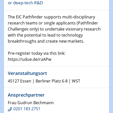
Physikalisches Kolloquium
or deep-tech R&D
Shaping the future: The role of metrology in a changing
world
The EIC Pathfinder supports multi-disciplinary
research teams or single applicants (Pathfinder
14.01.2025
SFB 1242 Kolloquium
Challenges only) to undertake visionary research
with the potential to lead to technology
breakthroughs and create new markets.
15.01.2025
Physikalisches Kolloquium
Comets – Why Should We Study Them?
Pre-register today via this link:
https://udue.de/raAPw
15.01.2025
GDCh Kolloquium
Veranstaltungsort
45127 Essen | Berliner Platz 6-8 | WST
22.01.2025
Physikalisches Kolloquium
Make it and break it: Contact and Cracks at soft
Ansprechpartner
interfaces
Frau Gudrun Bechmann
0201 183 2751
22.01.2025