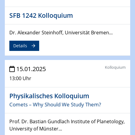
Sfb-trr247-all Annual Meeting
SFB 1242 Kolloquium
24.02.2025
CENIDE-BGU Seminar
Dr. Alexander Steinhoff, Universität Bremen...
27.02.2025
WIN & CENIDE Seminar Series on 2D-
Details
MATURE
27.02.2025
Kolloquium
15.01.2025
Sfb-trr247-all Seminar
13:00 Uhr
18.03.2025 - 19.03.2025
Kooperationsseminar
Physikalisches Kolloquium
Elektrolyse/Brennstoffzelle
Comets – Why Should We Study Them?
21.03.2025
Prof. Dr. Bastian Gundlach Institute of Planetology,
EIC Pathfinder
University of Münster...
EU funding for early stage scientific, technological or