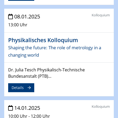
06.02.2025
Sfb-trr247-all Seminar
CataLysis Joint Colloquium)
Kolloquium
08.01.2025
13:00 Uhr
10.02.2025 - 11.02.2025
Sfb-trr247-all Workshop
Physikalisches Kolloquium
UnOCat
Shaping the future: The role of metrology in a
11.02.2025
changing world
SFB/TRR 270 Kolloquium
Dr. Julia Tesch Physikalisch-Technische
11.02.2025
Bundesanstalt (PTB)...
Social Hour
CENIDE / ZBT / IW
Details
11.02.2025
Natural Water to H2
Kolloquium
14.01.2025
12.02.2025 - 14.02.2025
10:00 Uhr - 12:00 Uhr