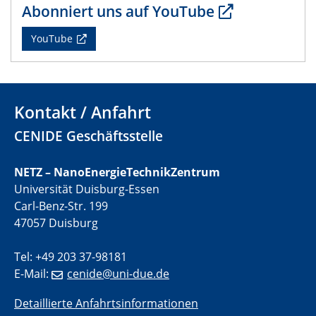
Abonniert uns auf YouTube
01.07.2025
YouTube
GDCh Kolloquium
29.07.2025
Colloquium IMPR SusMet
Kontakt / Anfahrt
Closing metal loops sustainably - opportunities &
challenges for a successful circular economy
CENIDE Geschäftsstelle
05.08.2025
NETZ – NanoEnergieTechnikZentrum
Colloquia Series on Sustainable Metallurgy
Universität Duisburg-Essen
Towards a Sustainable Future: EU Safe and Sustainable
Carl-Benz-Str. 199
by Design Framework and AI in Circular Economy
47057 Duisburg
28.08.2025
Tel: +49 203 37-98181
2D-MATURE Seminar Series
E-Mail:
cenide@uni-due.de
04.09.2025
Detaillierte Anfahrtsinformationen
Natural Water to H2