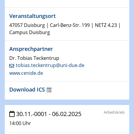
Physikalisches Kolloquium
Shaping the future: The role of metrology in a changing
Veranstaltungsort
world
47057 Duisburg | Carl-Benz-Str. 199 | NETZ 4.23 |
14.01.2025
Campus Duisburg
SFB 1242 Kolloquium
Ansprechpartner
15.01.2025
Dr. Tobias Teckentrup
Physikalisches Kolloquium
tobias.teckentrup@uni-due.de
Comets – Why Should We Study Them?
www.cenide.de
15.01.2025
GDCh Kolloquium
Download ICS
22.01.2025
Physikalisches Kolloquium
Arbeitskreis
30.11.-0001 - 06.02.2025
Make it and break it: Contact and Cracks at soft
interfaces
14:00 Uhr