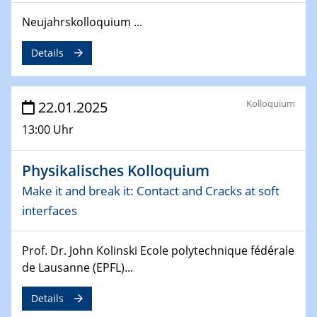
deep-tech R&D
Neujahrskolloquium ...
26.03.2025 - 28.03.2025
Details
2nd ACAMEC 2025
2nd Advanced Catalysis and Materials for Energy
Conversion
Kolloquium
22.01.2025
27.03.2025
13:00 Uhr
WIN & CENIDE Seminar Series on 2D-
MATURE
Physikalisches Kolloquium
Make it and break it: Contact and Cracks at soft
27.03.2025
CENIDE-BGU Seminar
interfaces
01.04.2025
Prof. Dr. John Kolinski Ecole polytechnique fédérale
Colloquia Series on Sustainable Metallurgy
de Lausanne (EPFL)...
Towards more sustainable uses of rare earth elements
- from an inorganic and biological perspective
Details