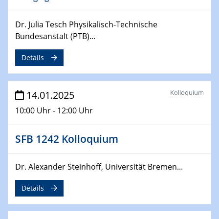
06.02.2025
Sfb-trr247-all Seminar
Dr. Julia Tesch Physikalisch-Technische
CataLysis Joint Colloquium)
Bundesanstalt (PTB)...
10.02.2025 - 11.02.2025
Details
Sfb-trr247-all Workshop
UnOCat
Kolloquium
14.01.2025
11.02.2025
10:00 Uhr - 12:00 Uhr
SFB/TRR 270 Kolloquium
SFB 1242 Kolloquium
11.02.2025
Social Hour
CENIDE / ZBT / IW
Dr. Alexander Steinhoff, Universität Bremen...
11.02.2025
Details
Natural Water to H2
12.02.2025 - 14.02.2025