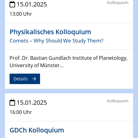
Kolloquium
15.01.2025
Sfb-trr247-all Annual Meeting
13:00 Uhr
24.02.2025
CENIDE-BGU Seminar
Physikalisches Kolloquium
Comets – Why Should We Study Them?
27.02.2025
WIN & CENIDE Seminar Series on 2D-
MATURE
Prof. Dr. Bastian Gundlach Institute of Planetology,
University of Münster...
27.02.2025
Sfb-trr247-all Seminar
Details
18.03.2025 - 19.03.2025
Kooperationsseminar
Kolloquium
15.01.2025
Elektrolyse/Brennstoffzelle
16:00 Uhr
21.03.2025
EIC Pathfinder
GDCh Kolloquium
EU funding for early stage scientific, technological or