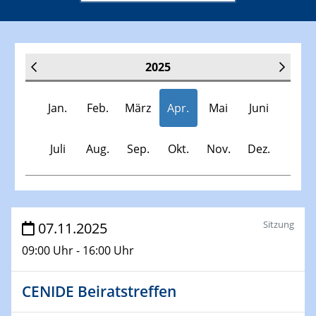
2025
Jan.
Feb.
März
Apr.
Mai
Juni
Juli
Aug.
Sep.
Okt.
Nov.
Dez.
Veranstaltungen
Sitzung
07.11.2025
09:00 Uhr - 16:00 Uhr
30.11.-0001 - 06.02.2025
SFB/TRR 247 Seminar
CENIDE Beiratstreffen
08.01.2025