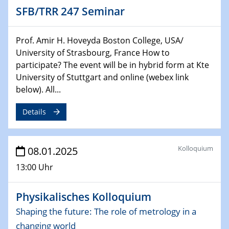
22.01.2025
SFB/TRR 247 Seminar
HyMission Short Talks
Prof. Amir H. Hoveyda Boston College, USA/
29.01.2025
Physikalisches Kolloquium
University of Strasbourg, France How to
Decoding mRNA translation: Computational and
participate? The event will be in hybrid form at Kte
experimental approaches to understanding gene
University of Stuttgart and online (webex link
expression
below). All...
29.01.2025
Details
GDCh Kolloquium
The Cation Shuffle
Kolloquium
08.01.2025
30.01.2025
13:00 Uhr
WIN & CENIDE Seminar Series on 2D-
MATURE
Physikalisches Kolloquium
30.01.2025
Shaping the future: The role of metrology in a
Talk Prof. Erwin Reisner
changing world