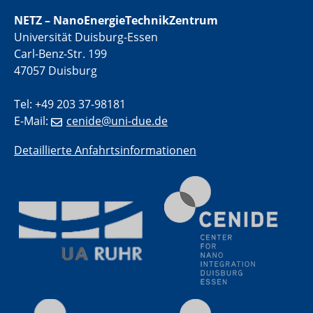
electrocatalysts
NETZ – NanoEnergieTechnikZentrum
Universität Duisburg-Essen
01.07.2025
Carl-Benz-Str. 199
GDCh Kolloquium
47057 Duisburg
29.07.2025
Tel: +49 203 37-98181
Colloquium IMPR SusMet
E-Mail:
cenide@uni-due.de
Closing metal loops sustainably - opportunities &
challenges for a successful circular economy
Detaillierte Anfahrtsinformationen
05.08.2025
Colloquia Series on Sustainable Metallurgy
Towards a Sustainable Future: EU Safe and Sustainable
by Design Framework and AI in Circular Economy
28.08.2025
2D-MATURE Seminar Series
04.09.2025