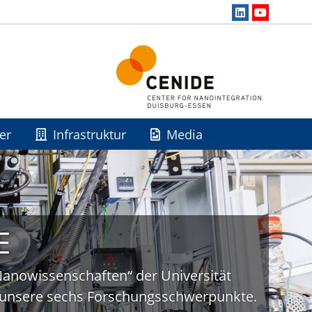
er
Infrastruktur
Media
E
„Nanowissenschaften“ der Universität
uf unsere sechs Forschungsschwerpunkte.