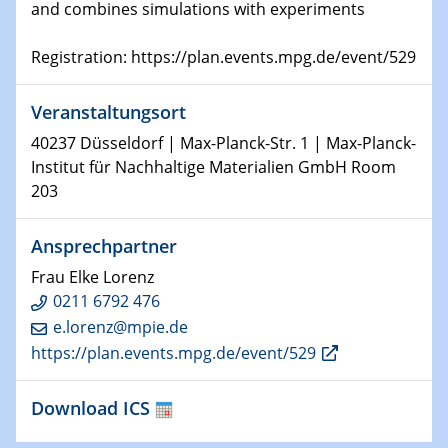
and combines simulations with experiments
22.01.2025
HyMission Short Talks
Registration: https://plan.events.mpg.de/event/529
29.01.2025
Veranstaltungsort
Physikalisches Kolloquium
Decoding mRNA translation: Computational and
40237 Düsseldorf | Max-Planck-Str. 1 | Max-Planck-
experimental approaches to understanding gene
Institut für Nachhaltige Materialien GmbH Room
expression
203
29.01.2025
Ansprechpartner
GDCh Kolloquium
The Cation Shuffle
Frau Elke Lorenz
0211 6792 476
30.01.2025
e.lorenz@mpie.de
WIN & CENIDE Seminar Series on 2D-
https://plan.events.mpg.de/event/529
MATURE
Download ICS
30.01.2025
Talk Prof. Erwin Reisner