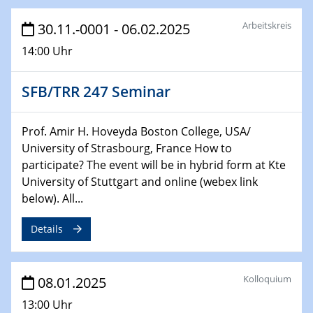
Arbeitskreis
30.11.-0001 - 06.02.2025
06.02.2025
Sfb-trr247-all Seminar
14:00 Uhr
CataLysis Joint Colloquium)
SFB/TRR 247 Seminar
10.02.2025 - 11.02.2025
Sfb-trr247-all Workshop
UnOCat
Prof. Amir H. Hoveyda Boston College, USA/
University of Strasbourg, France How to
11.02.2025
participate? The event will be in hybrid form at Kte
SFB/TRR 270 Kolloquium
University of Stuttgart and online (webex link
below). All...
11.02.2025
Social Hour
Details
CENIDE / ZBT / IW
11.02.2025
Kolloquium
08.01.2025
Natural Water to H2
13:00 Uhr