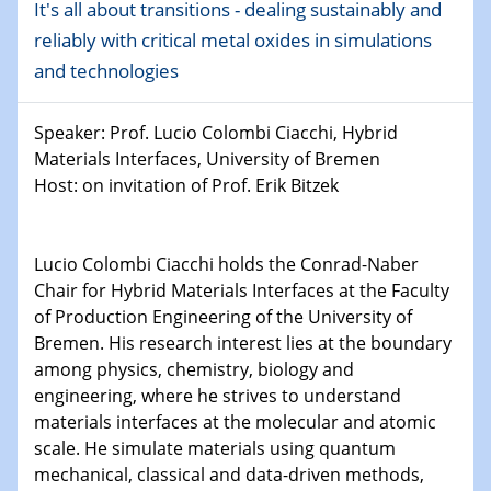
08.01.2025
It's all about transitions - dealing sustainably and
Physikalisches Kolloquium
reliably with critical metal oxides in simulations
Shaping the future: The role of metrology in a changing
and technologies
world
Speaker: Prof. Lucio Colombi Ciacchi, Hybrid
14.01.2025
SFB 1242 Kolloquium
Materials Interfaces, University of Bremen
Host: on invitation of Prof. Erik Bitzek
15.01.2025
Physikalisches Kolloquium
Comets – Why Should We Study Them?
Lucio Colombi Ciacchi holds the Conrad-Naber
Chair for Hybrid Materials Interfaces at the Faculty
15.01.2025
of Production Engineering of the University of
GDCh Kolloquium
Bremen. His research interest lies at the boundary
among physics, chemistry, biology and
22.01.2025
engineering, where he strives to understand
Physikalisches Kolloquium
materials interfaces at the molecular and atomic
Make it and break it: Contact and Cracks at soft
scale. He simulate materials using quantum
interfaces
mechanical, classical and data-driven methods,