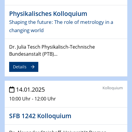
12.02.2025 - 14.02.2025
Sfb-trr247-all Annual Meeting
Physikalisches Kolloquium
Shaping the future: The role of metrology in a
24.02.2025
changing world
CENIDE-BGU Seminar
27.02.2025
Dr. Julia Tesch Physikalisch-Technische
WIN & CENIDE Seminar Series on 2D-
Bundesanstalt (PTB)...
MATURE
Details
27.02.2025
Sfb-trr247-all Seminar
Kolloquium
14.01.2025
18.03.2025 - 19.03.2025
10:00 Uhr - 12:00 Uhr
Kooperationsseminar
Elektrolyse/Brennstoffzelle
SFB 1242 Kolloquium
21.03.2025
EIC Pathfinder