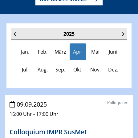
2025
Jan.
Feb.
März
Apr.
Mai
Juni
Juli
Aug.
Sep.
Okt.
Nov.
Dez.
Veranstaltungen
Kolloquium
09.09.2025
16:00 Uhr - 17:00 Uhr
30.11.-0001 - 06.02.2025
SFB/TRR 247 Seminar
Colloquium IMPR SusMet