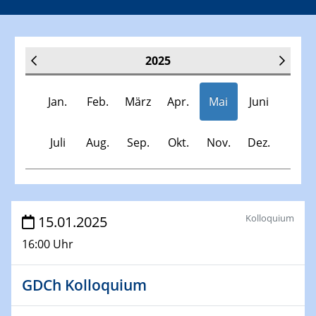
2025
Jan.
Feb.
März
Apr.
Mai
Juni
Juli
Aug.
Sep.
Okt.
Nov.
Dez.
Veranstaltungen
Kolloquium
15.01.2025
16:00 Uhr
30.11.-0001 - 06.02.2025
SFB/TRR 247 Seminar
GDCh Kolloquium
08.01.2025