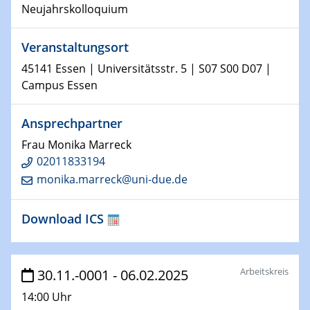
Physikalisches Kolloquium
Neujahrskolloquium
Shaping the future: The role of metrology in a changing
world
Veranstaltungsort
14.01.2025
45141 Essen | Universitätsstr. 5 | S07 S00 D07 |
SFB 1242 Kolloquium
Campus Essen
15.01.2025
Ansprechpartner
Physikalisches Kolloquium
Frau Monika Marreck
Comets – Why Should We Study Them?
02011833194
monika.marreck@uni-due.de
15.01.2025
GDCh Kolloquium
Download ICS
22.01.2025
Physikalisches Kolloquium
Make it and break it: Contact and Cracks at soft
Arbeitskreis
30.11.-0001 - 06.02.2025
interfaces
14:00 Uhr
22.01.2025