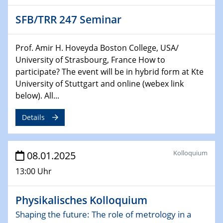
HyMission Short Talks
SFB/TRR 247 Seminar
29.01.2025
Physikalisches Kolloquium
Prof. Amir H. Hoveyda Boston College, USA/
Decoding mRNA translation: Computational and
University of Strasbourg, France How to
experimental approaches to understanding gene
participate? The event will be in hybrid form at Kte
expression
University of Stuttgart and online (webex link
below). All...
29.01.2025
GDCh Kolloquium
Details
The Cation Shuffle
30.01.2025
Kolloquium
08.01.2025
WIN & CENIDE Seminar Series on 2D-
MATURE
13:00 Uhr
30.01.2025
Physikalisches Kolloquium
Talk Prof. Erwin Reisner
Shaping the future: The role of metrology in a