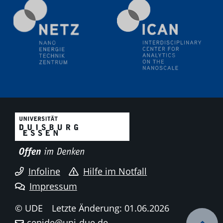
Electrochemical Tip-enhanced Raman spectroscopy---
methodology and its application for studying solid-
liquid interfaces
09.09.2025
Colloquium IMPR SusMet
It's all about transitions - dealing sustainably and
reliably with critical metal oxides in simulations and
technologies
09.09.2025
Colloquium IMPR SusMet
It's all about transitions - dealing sustainably and
reliably with critical metal oxides in simulations and
technologies
Infoline
Hilfe im Notfall
Impressum
09.09.2025
Colloquium IMPR SusMet
© UDE
Letzte Änderung: 01.06.2026
It's all about transitions - dealing sustainably and
cenide@uni-due.de