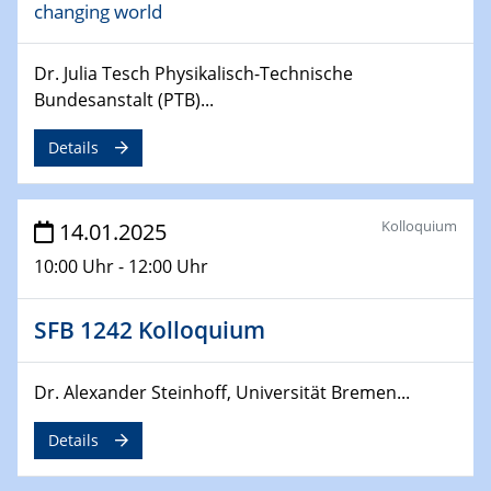
changing world
06.02.2025
Sfb-trr247-all Seminar
CataLysis Joint Colloquium)
Dr. Julia Tesch Physikalisch-Technische
Bundesanstalt (PTB)...
10.02.2025 - 11.02.2025
Sfb-trr247-all Workshop
Details
UnOCat
11.02.2025
Kolloquium
14.01.2025
SFB/TRR 270 Kolloquium
10:00 Uhr - 12:00 Uhr
11.02.2025
Social Hour
SFB 1242 Kolloquium
CENIDE / ZBT / IW
Dr. Alexander Steinhoff, Universität Bremen...
11.02.2025
Natural Water to H2
Details
12.02.2025 - 14.02.2025