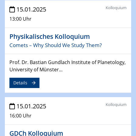
Sfb-trr247-all Annual Meeting
Kolloquium
15.01.2025
24.02.2025
13:00 Uhr
CENIDE-BGU Seminar
Physikalisches Kolloquium
27.02.2025
Comets – Why Should We Study Them?
WIN & CENIDE Seminar Series on 2D-
MATURE
Prof. Dr. Bastian Gundlach Institute of Planetology,
27.02.2025
University of Münster...
Sfb-trr247-all Seminar
Details
18.03.2025 - 19.03.2025
Kooperationsseminar
Elektrolyse/Brennstoffzelle
Kolloquium
15.01.2025
16:00 Uhr
21.03.2025
EIC Pathfinder
EU funding for early stage scientific, technological or
GDCh Kolloquium