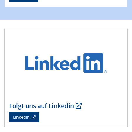
4th Conference of the GDCh
Division of Chemistry and Energy
24.04.2025
WIN & CENIDE Seminar Series on 2D-
MATURE
27.04.2025 - 30.04.2025
WE-Heraeus-Seminar
Synergistic Mechanisms in Displacive Phase
Transitions: From Charge Density Wave Systems to
Engineering Materials
12.05.2025 - 15.05.2025
SPP 2122 International Conference
Folgt uns auf Linkedin
New Frontiers in Materials Design for Laser Additive
Manufacturing
Linkedin
13.05.2025