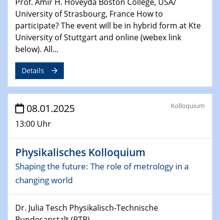
Prof. Amir H. Hoveyda Boston College, USA/
06.02.2025
University of Strasbourg, France How to
Sfb-trr247-all Seminar
participate? The event will be in hybrid form at Kte
CataLysis Joint Colloquium)
University of Stuttgart and online (webex link
below). All...
10.02.2025 - 11.02.2025
Sfb-trr247-all Workshop
Details
UnOCat
11.02.2025
Kolloquium
08.01.2025
SFB/TRR 270 Kolloquium
13:00 Uhr
11.02.2025
Social Hour
Physikalisches Kolloquium
CENIDE / ZBT / IW
Shaping the future: The role of metrology in a
11.02.2025
changing world
Natural Water to H2
Dr. Julia Tesch Physikalisch-Technische
12.02.2025 - 14.02.2025
Bundesanstalt (PTB)...