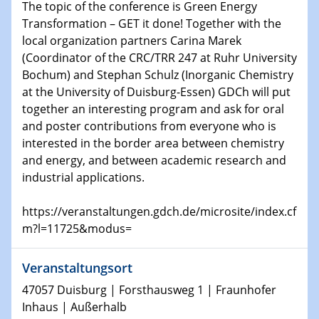
Physikalisches Kolloquium
The topic of the conference is Green Energy
Shaping the future: The role of metrology in a changing
Transformation – GET it done! Together with the
world
local organization partners Carina Marek
(Coordinator of the CRC/TRR 247 at Ruhr University
14.01.2025
Bochum) and Stephan Schulz (Inorganic Chemistry
SFB 1242 Kolloquium
at the University of Duisburg-Essen) GDCh will put
together an interesting program and ask for oral
15.01.2025
and poster contributions from everyone who is
Physikalisches Kolloquium
interested in the border area between chemistry
Comets – Why Should We Study Them?
and energy, and between academic research and
industrial applications.
15.01.2025
GDCh Kolloquium
https://veranstaltungen.gdch.de/microsite/index.cf
m?l=11725&modus=
22.01.2025
Physikalisches Kolloquium
Make it and break it: Contact and Cracks at soft
Veranstaltungsort
interfaces
47057 Duisburg | Forsthausweg 1 | Fraunhofer
Inhaus | Außerhalb
22.01.2025