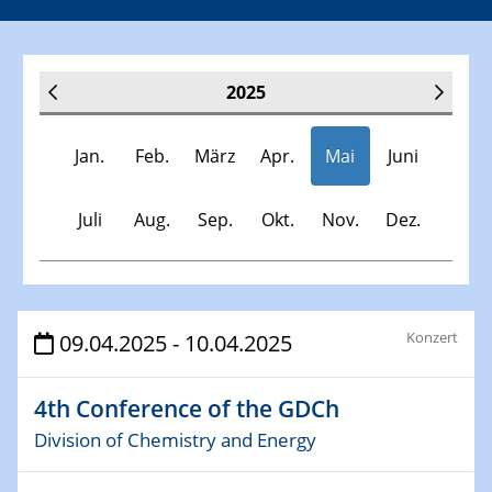
2025
Jan.
Feb.
März
Apr.
Mai
Juni
Juli
Aug.
Sep.
Okt.
Nov.
Dez.
Veranstaltungen
Konzert
09.04.2025 - 10.04.2025
30.11.-0001 - 06.02.2025
4th Conference of the GDCh
SFB/TRR 247 Seminar
Division of Chemistry and Energy
08.01.2025