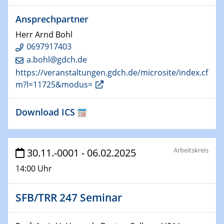
HyMission Short Talks
Ansprechpartner
29.01.2025
Herr Arnd Bohl
Physikalisches Kolloquium
0697917403
Decoding mRNA translation: Computational and
a.bohl@gdch.de
experimental approaches to understanding gene
https://veranstaltungen.gdch.de/microsite/index.cf
expression
m?l=11725&modus=
29.01.2025
Download ICS
GDCh Kolloquium
The Cation Shuffle
30.01.2025
Arbeitskreis
30.11.-0001 - 06.02.2025
WIN & CENIDE Seminar Series on 2D-
14:00 Uhr
MATURE
30.01.2025
SFB/TRR 247 Seminar
Talk Prof. Erwin Reisner