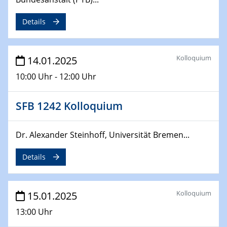
Sfb-trr247-all Annual Meeting
Details
24.02.2025
CENIDE-BGU Seminar
Kolloquium
14.01.2025
27.02.2025
WIN & CENIDE Seminar Series on 2D-
10:00 Uhr - 12:00 Uhr
MATURE
SFB 1242 Kolloquium
27.02.2025
Sfb-trr247-all Seminar
Dr. Alexander Steinhoff, Universität Bremen...
18.03.2025 - 19.03.2025
Details
Kooperationsseminar
Elektrolyse/Brennstoffzelle
Kolloquium
15.01.2025
21.03.2025
EIC Pathfinder
13:00 Uhr
EU funding for early stage scientific, technological or