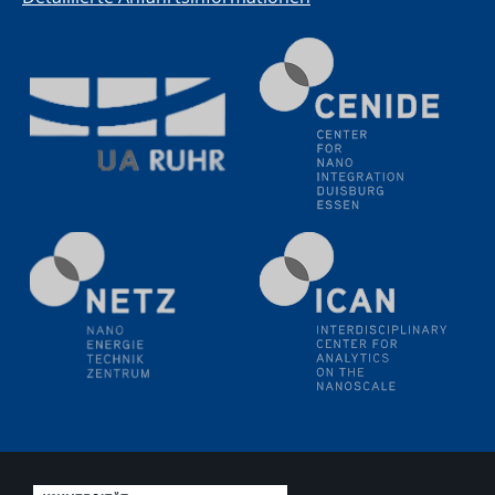
Natural Water to H2
Electrochemical Tip-enhanced Raman spectroscopy---
methodology and its application for studying solid-
liquid interfaces
09.09.2025
Colloquium IMPR SusMet
It's all about transitions - dealing sustainably and
reliably with critical metal oxides in simulations and
technologies
09.09.2025
Colloquium IMPR SusMet
It's all about transitions - dealing sustainably and
reliably with critical metal oxides in simulations and
technologies
09.09.2025
Colloquium IMPR SusMet
It's all about transitions - dealing sustainably and