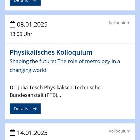
Details
06.02.2025
Sfb-trr247-all Seminar
CataLysis Joint Colloquium)
Kolloquium
08.01.2025
13:00 Uhr
10.02.2025 - 11.02.2025
Sfb-trr247-all Workshop
Physikalisches Kolloquium
UnOCat
Shaping the future: The role of metrology in a
11.02.2025
changing world
SFB/TRR 270 Kolloquium
Dr. Julia Tesch Physikalisch-Technische
11.02.2025
Bundesanstalt (PTB)...
Social Hour
CENIDE / ZBT / IW
Details
11.02.2025
Natural Water to H2
Kolloquium
14.01.2025