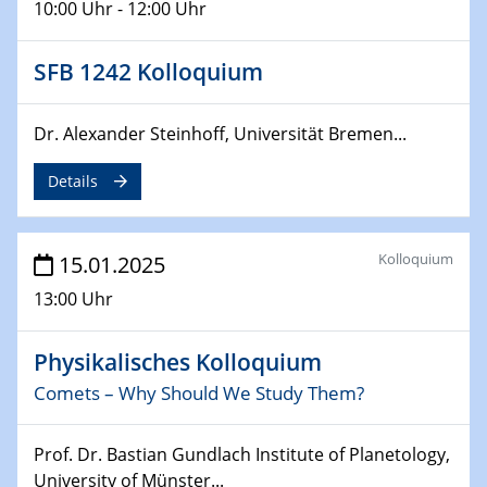
12.02.2025 - 14.02.2025
10:00 Uhr - 12:00 Uhr
Sfb-trr247-all Annual Meeting
SFB 1242 Kolloquium
24.02.2025
CENIDE-BGU Seminar
Dr. Alexander Steinhoff, Universität Bremen...
27.02.2025
WIN & CENIDE Seminar Series on 2D-
Details
MATURE
27.02.2025
Kolloquium
15.01.2025
Sfb-trr247-all Seminar
13:00 Uhr
18.03.2025 - 19.03.2025
Kooperationsseminar
Physikalisches Kolloquium
Elektrolyse/Brennstoffzelle
Comets – Why Should We Study Them?
21.03.2025
Prof. Dr. Bastian Gundlach Institute of Planetology,
EIC Pathfinder
University of Münster...
EU funding for early stage scientific, technological or