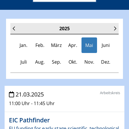
2025
Jan.
Feb.
März
Apr.
Mai
Juni
Juli
Aug.
Sep.
Okt.
Nov.
Dez.
Veranstaltungen
Arbeitskreis
21.03.2025
11:00 Uhr - 11:45 Uhr
30.11.-0001 - 06.02.2025
SFB/TRR 247 Seminar
EIC Pathfinder
08.01.2025
EU funding for early stage scientific, technological