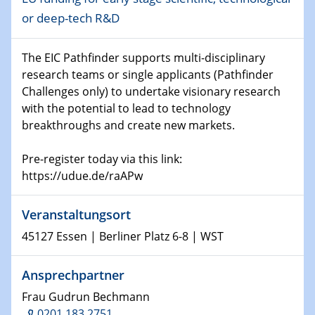
Physikalisches Kolloquium
or deep-tech R&D
Shaping the future: The role of metrology in a changing
world
The EIC Pathfinder supports multi-disciplinary
research teams or single applicants (Pathfinder
14.01.2025
SFB 1242 Kolloquium
Challenges only) to undertake visionary research
with the potential to lead to technology
breakthroughs and create new markets.
15.01.2025
Physikalisches Kolloquium
Comets – Why Should We Study Them?
Pre-register today via this link:
https://udue.de/raAPw
15.01.2025
GDCh Kolloquium
Veranstaltungsort
45127 Essen | Berliner Platz 6-8 | WST
22.01.2025
Physikalisches Kolloquium
Make it and break it: Contact and Cracks at soft
Ansprechpartner
interfaces
Frau Gudrun Bechmann
0201 183 2751