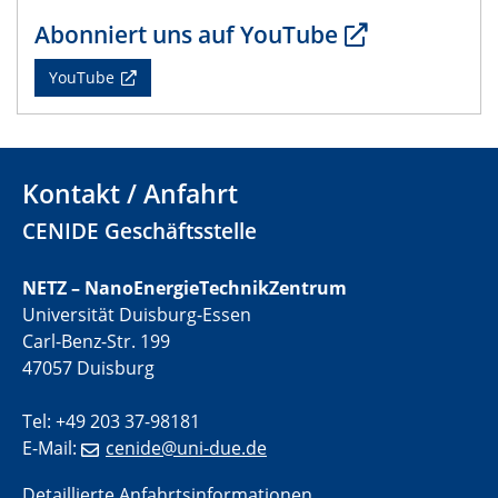
electrocatalysts
Abonniert uns auf YouTube
01.07.2025
YouTube
GDCh Kolloquium
29.07.2025
Colloquium IMPR SusMet
Kontakt / Anfahrt
Closing metal loops sustainably - opportunities &
challenges for a successful circular economy
CENIDE Geschäftsstelle
05.08.2025
NETZ – NanoEnergieTechnikZentrum
Colloquia Series on Sustainable Metallurgy
Universität Duisburg-Essen
Towards a Sustainable Future: EU Safe and Sustainable
Carl-Benz-Str. 199
by Design Framework and AI in Circular Economy
47057 Duisburg
28.08.2025
Tel: +49 203 37-98181
2D-MATURE Seminar Series
E-Mail:
cenide@uni-due.de
04.09.2025
Detaillierte Anfahrtsinformationen