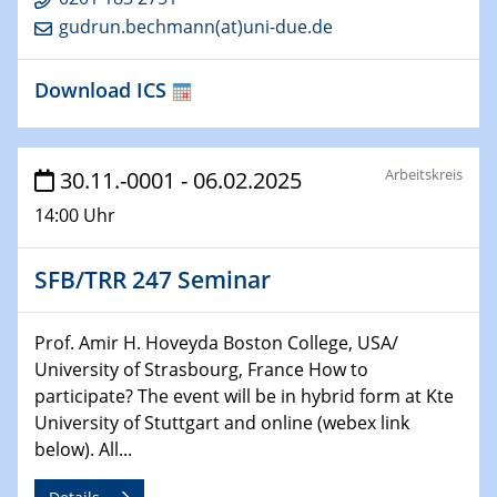
22.01.2025
gudrun.bechmann(at)uni-due.de
HyMission Short Talks
Download ICS
29.01.2025
Physikalisches Kolloquium
Decoding mRNA translation: Computational and
experimental approaches to understanding gene
Arbeitskreis
30.11.-0001 - 06.02.2025
expression
14:00 Uhr
29.01.2025
GDCh Kolloquium
SFB/TRR 247 Seminar
The Cation Shuffle
Prof. Amir H. Hoveyda Boston College, USA/
30.01.2025
WIN & CENIDE Seminar Series on 2D-
University of Strasbourg, France How to
MATURE
participate? The event will be in hybrid form at Kte
University of Stuttgart and online (webex link
below). All...
30.01.2025
Talk Prof. Erwin Reisner