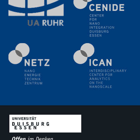
Natural Water to H2
Electrochemical Tip-enhanced Raman spectroscopy---
methodology and its application for studying solid-
liquid interfaces
09.09.2025
Colloquium IMPR SusMet
It's all about transitions - dealing sustainably and
reliably with critical metal oxides in simulations and
technologies
09.09.2025
Colloquium IMPR SusMet
It's all about transitions - dealing sustainably and
reliably with critical metal oxides in simulations and
technologies
09.09.2025
Colloquium IMPR SusMet
It's all about transitions - dealing sustainably and