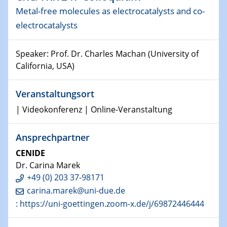
Physikalisches Kolloquium
Metal-free molecules as electrocatalysts and co-
Shaping the future: The role of metrology in a changing
electrocatalysts
world
Speaker: Prof. Dr. Charles Machan (University of
14.01.2025
SFB 1242 Kolloquium
California, USA)
15.01.2025
Veranstaltungsort
Physikalisches Kolloquium
| Videokonferenz | Online-Veranstaltung
Comets – Why Should We Study Them?
Ansprechpartner
15.01.2025
GDCh Kolloquium
CENIDE
Dr. Carina Marek
22.01.2025
+49 (0) 203 37-98171
Physikalisches Kolloquium
carina.marek@uni-due.de
Make it and break it: Contact and Cracks at soft
: https://uni-goettingen.zoom-x.de/j/69872446444
interfaces