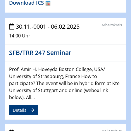
Download ICS
22.01.2025
HyMission Short Talks
29.01.2025
Arbeitskreis
30.11.-0001 - 06.02.2025
Physikalisches Kolloquium
14:00 Uhr
Decoding mRNA translation: Computational and
experimental approaches to understanding gene
expression
SFB/TRR 247 Seminar
29.01.2025
GDCh Kolloquium
Prof. Amir H. Hoveyda Boston College, USA/
The Cation Shuffle
University of Strasbourg, France How to
participate? The event will be in hybrid form at Kte
University of Stuttgart and online (webex link
30.01.2025
WIN & CENIDE Seminar Series on 2D-
below). All...
MATURE
Details
30.01.2025
Talk Prof. Erwin Reisner
Kolloquium