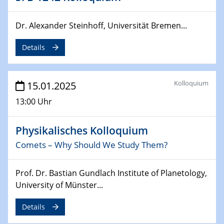
Sfb-trr247-all Annual Meeting
Dr. Alexander Steinhoff, Universität Bremen...
24.02.2025
CENIDE-BGU Seminar
Details
27.02.2025
WIN & CENIDE Seminar Series on 2D-
Kolloquium
15.01.2025
MATURE
13:00 Uhr
27.02.2025
Sfb-trr247-all Seminar
Physikalisches Kolloquium
Comets – Why Should We Study Them?
18.03.2025 - 19.03.2025
Kooperationsseminar
Prof. Dr. Bastian Gundlach Institute of Planetology,
Elektrolyse/Brennstoffzelle
University of Münster...
21.03.2025
Details
EIC Pathfinder
EU funding for early stage scientific, technological or