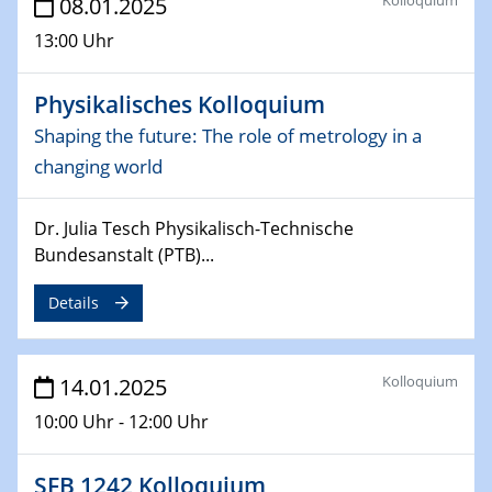
08.01.2025
06.02.2025
13:00 Uhr
Sfb-trr247-all Seminar
CataLysis Joint Colloquium)
Physikalisches Kolloquium
10.02.2025 - 11.02.2025
Shaping the future: The role of metrology in a
Sfb-trr247-all Workshop
changing world
UnOCat
Dr. Julia Tesch Physikalisch-Technische
11.02.2025
SFB/TRR 270 Kolloquium
Bundesanstalt (PTB)...
Details
11.02.2025
Social Hour
CENIDE / ZBT / IW
Kolloquium
14.01.2025
11.02.2025
10:00 Uhr - 12:00 Uhr
Natural Water to H2
SFB 1242 Kolloquium
12.02.2025 - 14.02.2025