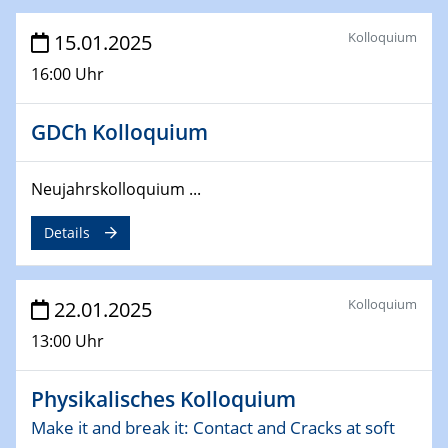
deep-tech R&D
Kolloquium
15.01.2025
26.03.2025 - 28.03.2025
16:00 Uhr
2nd ACAMEC 2025
2nd Advanced Catalysis and Materials for Energy
GDCh Kolloquium
Conversion
27.03.2025
Neujahrskolloquium ...
WIN & CENIDE Seminar Series on 2D-
MATURE
Details
27.03.2025
CENIDE-BGU Seminar
Kolloquium
22.01.2025
13:00 Uhr
01.04.2025
Colloquia Series on Sustainable Metallurgy
Towards more sustainable uses of rare earth elements
Physikalisches Kolloquium
- from an inorganic and biological perspective
Make it and break it: Contact and Cracks at soft