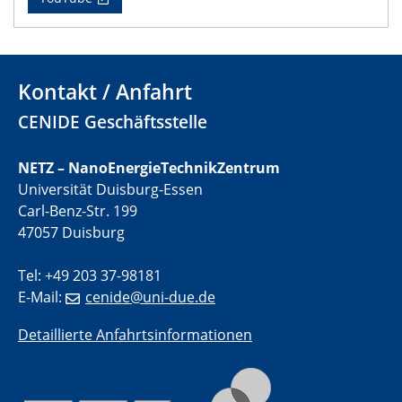
electrocatalysts
01.07.2025
GDCh Kolloquium
Kontakt / Anfahrt
29.07.2025
CENIDE Geschäftsstelle
Colloquium IMPR SusMet
Closing metal loops sustainably - opportunities &
NETZ – NanoEnergieTechnikZentrum
challenges for a successful circular economy
Universität Duisburg-Essen
Carl-Benz-Str. 199
05.08.2025
47057 Duisburg
Colloquia Series on Sustainable Metallurgy
Towards a Sustainable Future: EU Safe and Sustainable
Tel: +49 203 37-98181
by Design Framework and AI in Circular Economy
E-Mail:
cenide@uni-due.de
28.08.2025
Detaillierte Anfahrtsinformationen
2D-MATURE Seminar Series
04.09.2025