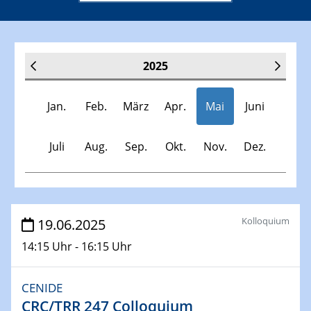
2025
Jan.
Feb.
März
Apr.
Mai
Juni
Juli
Aug.
Sep.
Okt.
Nov.
Dez.
Veranstaltungen
Kolloquium
19.06.2025
14:15 Uhr - 16:15 Uhr
30.11.-0001 - 06.02.2025
SFB/TRR 247 Seminar
CENIDE
CRC/TRR 247 Colloquium
08.01.2025