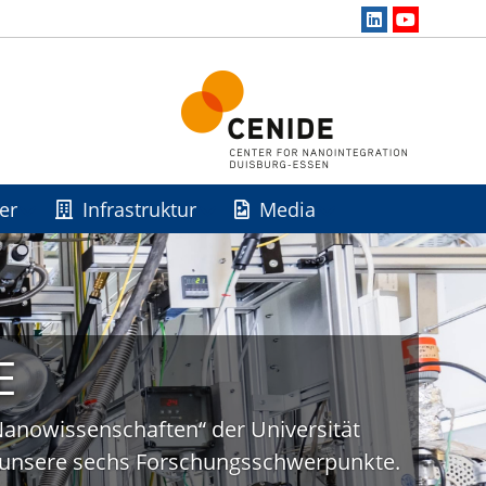
er
Infrastruktur
Media
E
„Nanowissenschaften“ der Universität
uf unsere sechs Forschungsschwerpunkte.