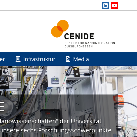
er
Infrastruktur
Media
E
„Nanowissenschaften“ der Universität
uf unsere sechs Forschungsschwerpunkte.