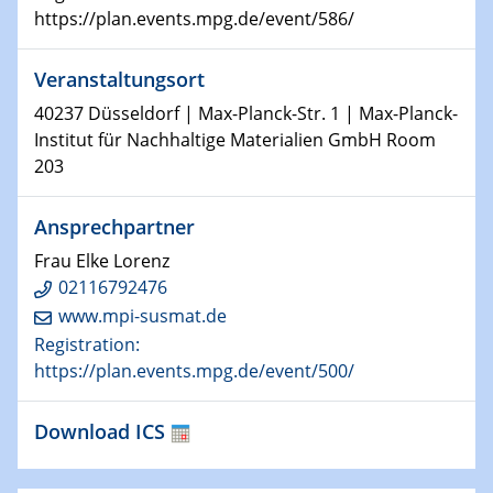
22.01.2025
https://plan.events.mpg.de/event/586/
HyMission Short Talks
Veranstaltungsort
29.01.2025
Physikalisches Kolloquium
40237 Düsseldorf | Max-Planck-Str. 1 | Max-Planck-
Decoding mRNA translation: Computational and
Institut für Nachhaltige Materialien GmbH Room
experimental approaches to understanding gene
203
expression
Ansprechpartner
29.01.2025
GDCh Kolloquium
Frau Elke Lorenz
The Cation Shuffle
02116792476
www.mpi-susmat.de
30.01.2025
Registration:
WIN & CENIDE Seminar Series on 2D-
https://plan.events.mpg.de/event/500/
MATURE
Download ICS
30.01.2025
Talk Prof. Erwin Reisner