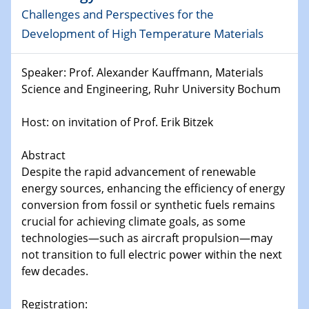
Physikalisches Kolloquium
Challenges and Perspectives for the
Shaping the future: The role of metrology in a changing
Development of High Temperature Materials
world
Speaker: Prof. Alexander Kauffmann, Materials
14.01.2025
SFB 1242 Kolloquium
Science and Engineering, Ruhr University Bochum
Host: on invitation of Prof. Erik Bitzek
15.01.2025
Physikalisches Kolloquium
Comets – Why Should We Study Them?
Abstract
Despite the rapid advancement of renewable
15.01.2025
energy sources, enhancing the efficiency of energy
GDCh Kolloquium
conversion from fossil or synthetic fuels remains
crucial for achieving climate goals, as some
22.01.2025
technologies—such as aircraft propulsion—may
Physikalisches Kolloquium
not transition to full electric power within the next
Make it and break it: Contact and Cracks at soft
few decades.
interfaces
Registration: