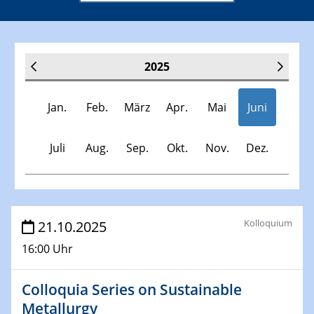
2025
Jan.
Feb.
März
Apr.
Mai
Juni
Juli
Aug.
Sep.
Okt.
Nov.
Dez.
Veranstaltungen
Kolloquium
21.10.2025
16:00 Uhr
30.11.-0001 - 06.02.2025
SFB/TRR 247 Seminar
Colloquia Series on Sustainable
Metallurgy
08.01.2025