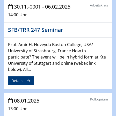
Arbeitskreis
30.11.-0001 - 06.02.2025
06.02.2025
Sfb-trr247-all Seminar
14:00 Uhr
CataLysis Joint Colloquium)
SFB/TRR 247 Seminar
10.02.2025 - 11.02.2025
Sfb-trr247-all Workshop
UnOCat
Prof. Amir H. Hoveyda Boston College, USA/
University of Strasbourg, France How to
11.02.2025
participate? The event will be in hybrid form at Kte
SFB/TRR 270 Kolloquium
University of Stuttgart and online (webex link
below). All...
11.02.2025
Social Hour
Details
CENIDE / ZBT / IW
11.02.2025
Kolloquium
08.01.2025
Natural Water to H2
13:00 Uhr
12.02.2025 - 14.02.2025