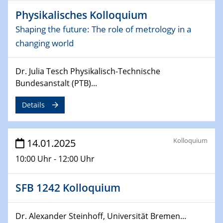
Sfb-trr247-all Annual Meeting
Physikalisches Kolloquium
Shaping the future: The role of metrology in a
24.02.2025
changing world
CENIDE-BGU Seminar
27.02.2025
Dr. Julia Tesch Physikalisch-Technische
WIN & CENIDE Seminar Series on 2D-
Bundesanstalt (PTB)...
MATURE
Details
27.02.2025
Sfb-trr247-all Seminar
Kolloquium
14.01.2025
18.03.2025 - 19.03.2025
10:00 Uhr - 12:00 Uhr
Kooperationsseminar
Elektrolyse/Brennstoffzelle
SFB 1242 Kolloquium
21.03.2025
EIC Pathfinder
Dr. Alexander Steinhoff, Universität Bremen...
EU funding for early stage scientific, technological or