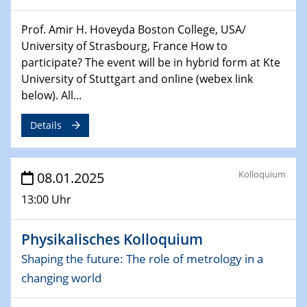
06.02.2025
Sfb-trr247-all Seminar
Prof. Amir H. Hoveyda Boston College, USA/
CataLysis Joint Colloquium)
University of Strasbourg, France How to
participate? The event will be in hybrid form at Kte
10.02.2025 - 11.02.2025
University of Stuttgart and online (webex link
Sfb-trr247-all Workshop
below). All...
UnOCat
Details
11.02.2025
SFB/TRR 270 Kolloquium
Kolloquium
08.01.2025
11.02.2025
13:00 Uhr
Social Hour
CENIDE / ZBT / IW
Physikalisches Kolloquium
11.02.2025
Shaping the future: The role of metrology in a
Natural Water to H2
changing world
12.02.2025 - 14.02.2025