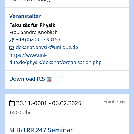
HyMission Short Talks
Veranstalter
29.01.2025
Fakultät für Physik
Physikalisches Kolloquium
Frau Sandra Knoblich
Decoding mRNA translation: Computational and
+49 (0)203 37 93155
experimental approaches to understanding gene
expression
dekanat.physik@uni-due.de
https://www.uni-
29.01.2025
due.de/physik/dekanat/organisation.php
GDCh Kolloquium
The Cation Shuffle
Download ICS
30.01.2025
WIN & CENIDE Seminar Series on 2D-
Arbeitskreis
MATURE
30.11.-0001 - 06.02.2025
14:00 Uhr
30.01.2025
Talk Prof. Erwin Reisner
SFB/TRR 247 Seminar