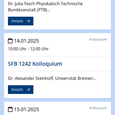
Sfb-trr247-all Annual Meeting
Dr. Julia Tesch Physikalisch-Technische
Bundesanstalt (PTB)...
24.02.2025
CENIDE-BGU Seminar
Details
27.02.2025
WIN & CENIDE Seminar Series on 2D-
Kolloquium
14.01.2025
MATURE
10:00 Uhr - 12:00 Uhr
27.02.2025
Sfb-trr247-all Seminar
SFB 1242 Kolloquium
18.03.2025 - 19.03.2025
Dr. Alexander Steinhoff, Universität Bremen...
Kooperationsseminar
Elektrolyse/Brennstoffzelle
Details
21.03.2025
EIC Pathfinder
Kolloquium
15.01.2025
EU funding for early stage scientific, technological or