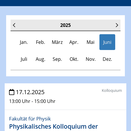
2025
Jan.
Feb.
März
Apr.
Mai
Juni
Juli
Aug.
Sep.
Okt.
Nov.
Dez.
Veranstaltungen
Kolloquium
17.12.2025
13:00 Uhr - 15:00 Uhr
30.11.-0001 - 06.02.2025
SFB/TRR 247 Seminar
Fakultät für Physik
Physikalisches Kolloquium der
08.01.2025