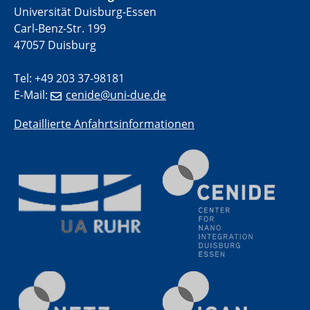
Universität Duisburg-Essen
Electrochemical Tip-enhanced Raman spectroscopy---
Carl-Benz-Str. 199
methodology and its application for studying solid-
liquid interfaces
47057 Duisburg
Tel: +49 203 37-98181
09.09.2025
Colloquium IMPR SusMet
E-Mail:
cenide@uni-due.de
It's all about transitions - dealing sustainably and
reliably with critical metal oxides in simulations and
Detaillierte Anfahrtsinformationen
technologies
09.09.2025
Colloquium IMPR SusMet
It's all about transitions - dealing sustainably and
reliably with critical metal oxides in simulations and
technologies
09.09.2025
Colloquium IMPR SusMet
It's all about transitions - dealing sustainably and