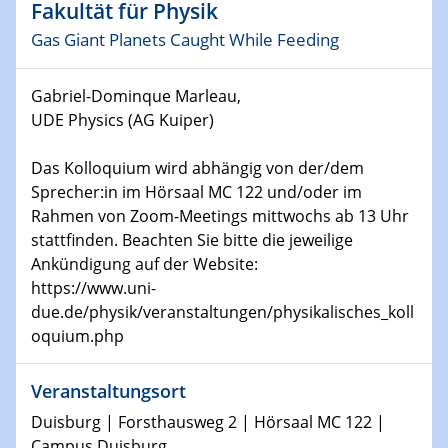
Physikalisches Kolloquium
Fakultät für Physik
Shaping the future: The role of metrology in a changing
Gas Giant Planets Caught While Feeding
world
Gabriel-Dominque Marleau,
14.01.2025
SFB 1242 Kolloquium
UDE Physics (AG Kuiper)
Das Kolloquium wird abhängig von der/dem
15.01.2025
Physikalisches Kolloquium
Sprecher:in im Hörsaal MC 122 und/oder im
Comets – Why Should We Study Them?
Rahmen von Zoom-Meetings mittwochs ab 13 Uhr
stattfinden. Beachten Sie bitte die jeweilige
15.01.2025
Ankündigung auf der Website:
GDCh Kolloquium
https://www.uni-
due.de/physik/veranstaltungen/physikalisches_koll
22.01.2025
oquium.php
Physikalisches Kolloquium
Make it and break it: Contact and Cracks at soft
Veranstaltungsort
interfaces
Duisburg | Forsthausweg 2 | Hörsaal MC 122 |
Campus Duisburg
22.01.2025