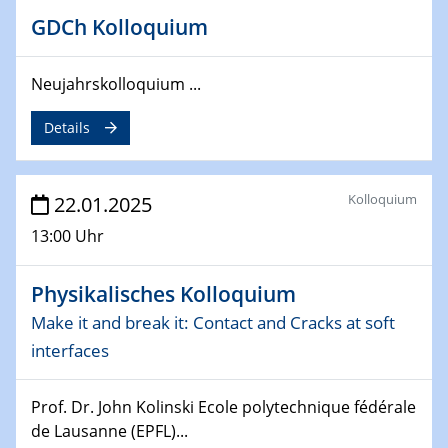
deep-tech R&D
GDCh Kolloquium
26.03.2025 - 28.03.2025
2nd ACAMEC 2025
Neujahrskolloquium ...
2nd Advanced Catalysis and Materials for Energy
Details
Conversion
27.03.2025
WIN & CENIDE Seminar Series on 2D-
Kolloquium
22.01.2025
MATURE
13:00 Uhr
27.03.2025
Physikalisches Kolloquium
CENIDE-BGU Seminar
Make it and break it: Contact and Cracks at soft
01.04.2025
interfaces
Colloquia Series on Sustainable Metallurgy
Towards more sustainable uses of rare earth elements
Prof. Dr. John Kolinski Ecole polytechnique fédérale
- from an inorganic and biological perspective
de Lausanne (EPFL)...