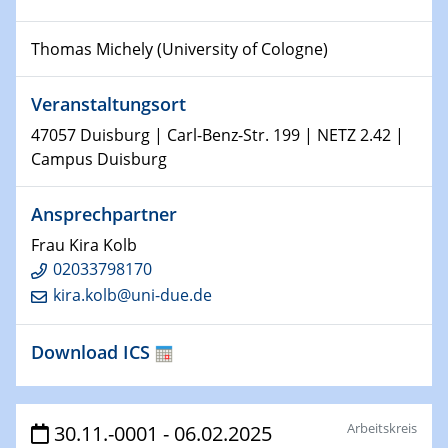
Physikalisches Kolloquium
Shaping the future: The role of metrology in a changing
Thomas Michely (University of Cologne)
world
Veranstaltungsort
14.01.2025
SFB 1242 Kolloquium
47057 Duisburg | Carl-Benz-Str. 199 | NETZ 2.42 |
Campus Duisburg
15.01.2025
Physikalisches Kolloquium
Ansprechpartner
Comets – Why Should We Study Them?
Frau Kira Kolb
02033798170
15.01.2025
GDCh Kolloquium
kira.kolb@uni-due.de
22.01.2025
Download ICS
Physikalisches Kolloquium
Make it and break it: Contact and Cracks at soft
interfaces
Arbeitskreis
30.11.-0001 - 06.02.2025