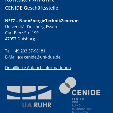
electrocatalysts
CENIDE Geschäftsstelle
01.07.2025
GDCh Kolloquium
NETZ – NanoEnergieTechnikZentrum
Universität Duisburg-Essen
Carl-Benz-Str. 199
29.07.2025
Colloquium IMPR SusMet
47057 Duisburg
Closing metal loops sustainably - opportunities &
challenges for a successful circular economy
Tel: +49 203 37-98181
E-Mail:
cenide@uni-due.de
05.08.2025
Colloquia Series on Sustainable Metallurgy
Detaillierte Anfahrtsinformationen
Towards a Sustainable Future: EU Safe and Sustainable
by Design Framework and AI in Circular Economy
28.08.2025
2D-MATURE Seminar Series
04.09.2025