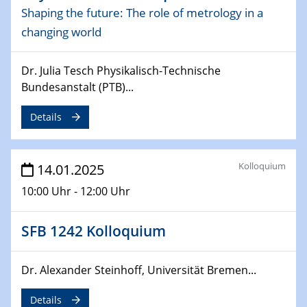
Shaping the future: The role of metrology in a
06.02.2025
Sfb-trr247-all Seminar
changing world
CataLysis Joint Colloquium)
Dr. Julia Tesch Physikalisch-Technische
10.02.2025 - 11.02.2025
Bundesanstalt (PTB)...
Sfb-trr247-all Workshop
UnOCat
Details
11.02.2025
SFB/TRR 270 Kolloquium
Kolloquium
14.01.2025
10:00 Uhr - 12:00 Uhr
11.02.2025
Social Hour
CENIDE / ZBT / IW
SFB 1242 Kolloquium
11.02.2025
Dr. Alexander Steinhoff, Universität Bremen...
Natural Water to H2
Details
12.02.2025 - 14.02.2025