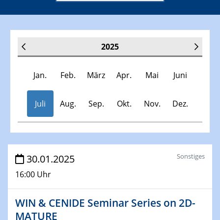
2025
Jan.
Feb.
März
Apr.
Mai
Juni
Juli
Aug.
Sep.
Okt.
Nov.
Dez.
Veranstaltungen
Sonstiges
30.01.2025
16:00 Uhr
30.11.-0001 - 06.02.2025
SFB/TRR 247 Seminar
WIN & CENIDE Seminar Series on 2D-
MATURE
08.01.2025