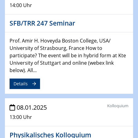
22.01.2025
14:00 Uhr
HyMission Short Talks
SFB/TRR 247 Seminar
29.01.2025
Physikalisches Kolloquium
Decoding mRNA translation: Computational and
Prof. Amir H. Hoveyda Boston College, USA/
experimental approaches to understanding gene
University of Strasbourg, France How to
expression
participate? The event will be in hybrid form at Kte
University of Stuttgart and online (webex link
29.01.2025
below). All...
GDCh Kolloquium
The Cation Shuffle
Details
30.01.2025
WIN & CENIDE Seminar Series on 2D-
Kolloquium
08.01.2025
MATURE
13:00 Uhr
30.01.2025
Talk Prof. Erwin Reisner
Physikalisches Kolloquium