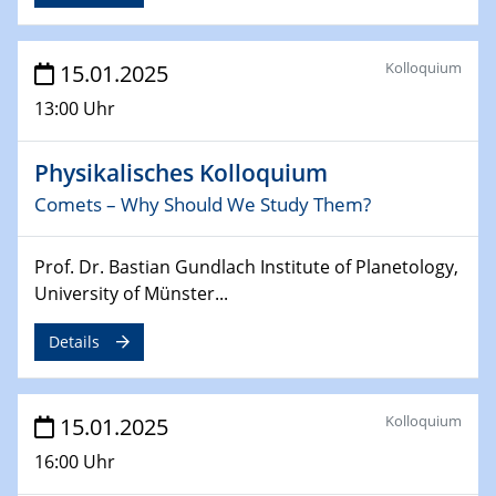
Sfb-trr247-all Annual Meeting
Kolloquium
15.01.2025
24.02.2025
CENIDE-BGU Seminar
13:00 Uhr
27.02.2025
Physikalisches Kolloquium
WIN & CENIDE Seminar Series on 2D-
MATURE
Comets – Why Should We Study Them?
27.02.2025
Prof. Dr. Bastian Gundlach Institute of Planetology,
Sfb-trr247-all Seminar
University of Münster...
18.03.2025 - 19.03.2025
Details
Kooperationsseminar
Elektrolyse/Brennstoffzelle
Kolloquium
15.01.2025
21.03.2025
EIC Pathfinder
16:00 Uhr
EU funding for early stage scientific, technological or