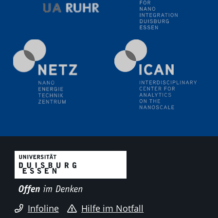
Electrochemical Tip-enhanced Raman spectroscopy---
methodology and its application for studying solid-
liquid interfaces
09.09.2025
Colloquium IMPR SusMet
It's all about transitions - dealing sustainably and
reliably with critical metal oxides in simulations and
technologies
09.09.2025
Colloquium IMPR SusMet
It's all about transitions - dealing sustainably and
reliably with critical metal oxides in simulations and
technologies
09.09.2025
Colloquium IMPR SusMet
Infoline
Hilfe im Notfall
It's all about transitions - dealing sustainably and