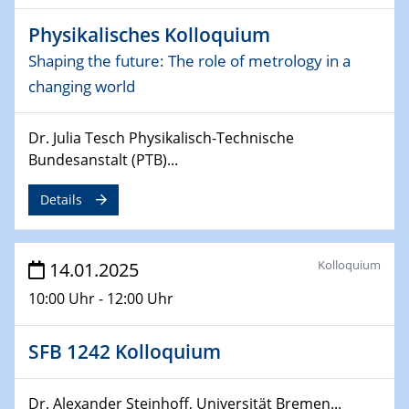
06.02.2025
Physikalisches Kolloquium
Sfb-trr247-all Seminar
CataLysis Joint Colloquium)
Shaping the future: The role of metrology in a
changing world
10.02.2025 - 11.02.2025
Sfb-trr247-all Workshop
Dr. Julia Tesch Physikalisch-Technische
UnOCat
Bundesanstalt (PTB)...
11.02.2025
Details
SFB/TRR 270 Kolloquium
11.02.2025
Kolloquium
Social Hour
14.01.2025
CENIDE / ZBT / IW
10:00 Uhr - 12:00 Uhr
11.02.2025
SFB 1242 Kolloquium
Natural Water to H2
12.02.2025 - 14.02.2025
Dr. Alexander Steinhoff, Universität Bremen...