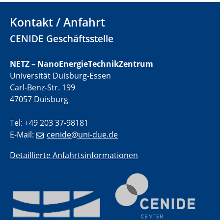
electrocatalysts
Kontakt / Anfahrt
01.07.2025
GDCh Kolloquium
CENIDE Geschäftsstelle
29.07.2025
NETZ – NanoEnergieTechnikZentrum
Colloquium IMPR SusMet
Universität Duisburg-Essen
Closing metal loops sustainably - opportunities &
Carl-Benz-Str. 199
challenges for a successful circular economy
47057 Duisburg
05.08.2025
Tel: +49 203 37-98181
Colloquia Series on Sustainable Metallurgy
E-Mail:
cenide@uni-due.de
Towards a Sustainable Future: EU Safe and Sustainable
by Design Framework and AI in Circular Economy
Detaillierte Anfahrtsinformationen
28.08.2025
2D-MATURE Seminar Series
04.09.2025
Natural Water to H2