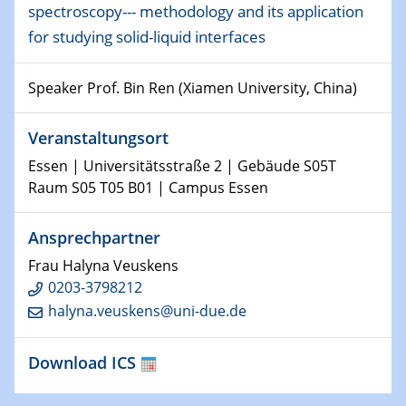
Physikalisches Kolloquium
spectroscopy--- methodology and its application
Shaping the future: The role of metrology in a changing
for studying solid-liquid interfaces
world
Speaker Prof. Bin Ren (Xiamen University, China)
14.01.2025
SFB 1242 Kolloquium
Veranstaltungsort
15.01.2025
Essen | Universitätsstraße 2 | Gebäude S05T
Physikalisches Kolloquium
Raum S05 T05 B01 | Campus Essen
Comets – Why Should We Study Them?
Ansprechpartner
15.01.2025
GDCh Kolloquium
Frau Halyna Veuskens
0203-3798212
22.01.2025
halyna.veuskens@uni-due.de
Physikalisches Kolloquium
Make it and break it: Contact and Cracks at soft
interfaces
Download ICS
22.01.2025