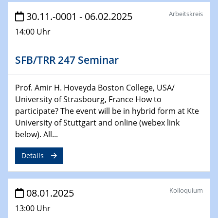
HyMission Short Talks
Arbeitskreis
30.11.-0001 - 06.02.2025
14:00 Uhr
29.01.2025
Physikalisches Kolloquium
Decoding mRNA translation: Computational and
SFB/TRR 247 Seminar
experimental approaches to understanding gene
expression
Prof. Amir H. Hoveyda Boston College, USA/
University of Strasbourg, France How to
29.01.2025
GDCh Kolloquium
participate? The event will be in hybrid form at Kte
The Cation Shuffle
University of Stuttgart and online (webex link
below). All...
30.01.2025
WIN & CENIDE Seminar Series on 2D-
Details
MATURE
Kolloquium
30.01.2025
08.01.2025
Talk Prof. Erwin Reisner
13:00 Uhr