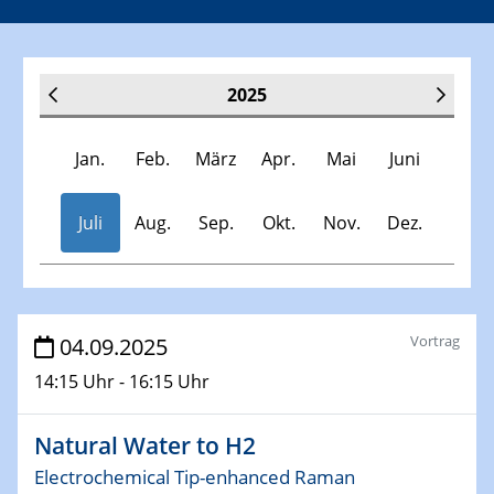
2025
Jan.
Feb.
März
Apr.
Mai
Juni
Juli
Aug.
Sep.
Okt.
Nov.
Dez.
Veranstaltungen
Vortrag
04.09.2025
14:15 Uhr - 16:15 Uhr
30.11.-0001 - 06.02.2025
SFB/TRR 247 Seminar
Natural Water to H2
08.01.2025
Electrochemical Tip-enhanced Raman