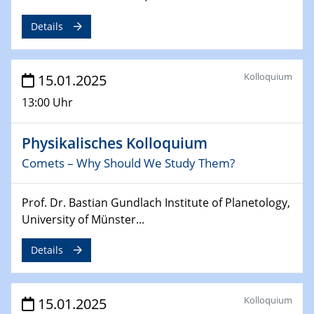
Sfb-trr247-all Annual Meeting
Details
24.02.2025
CENIDE-BGU Seminar
Kolloquium
15.01.2025
27.02.2025
13:00 Uhr
WIN & CENIDE Seminar Series on 2D-
MATURE
Physikalisches Kolloquium
27.02.2025
Comets – Why Should We Study Them?
Sfb-trr247-all Seminar
Prof. Dr. Bastian Gundlach Institute of Planetology,
18.03.2025 - 19.03.2025
University of Münster...
Kooperationsseminar
Elektrolyse/Brennstoffzelle
Details
21.03.2025
EIC Pathfinder
Kolloquium
15.01.2025
EU funding for early stage scientific, technological or