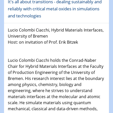
08.01.2025
It's all about transitions - dealing sustainably and
Physikalisches Kolloquium
reliably with critical metal oxides in simulations
Shaping the future: The role of metrology in a changing
and technologies
world
Lucio Colombi Ciacchi, Hybrid Materials Interfaces,
14.01.2025
SFB 1242 Kolloquium
University of Bremen
Host: on invitation of Prof. Erik Bitzek
15.01.2025
Physikalisches Kolloquium
Comets – Why Should We Study Them?
Lucio Colombi Ciacchi holds the Conrad-Naber
Chair for Hybrid Materials Interfaces at the Faculty
15.01.2025
of Production Engineering of the University of
GDCh Kolloquium
Bremen. His research interest lies at the boundary
among physics, chemistry, biology and
22.01.2025
engineering, where he strives to understand
Physikalisches Kolloquium
materials interfaces at the molecular and atomic
Make it and break it: Contact and Cracks at soft
scale. He simulate materials using quantum
interfaces
mechanical, classical and data-driven methods,