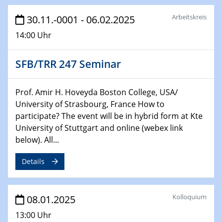
Arbeitskreis
30.11.-0001 - 06.02.2025
06.02.2025
Sfb-trr247-all Seminar
14:00 Uhr
CataLysis Joint Colloquium)
SFB/TRR 247 Seminar
10.02.2025 - 11.02.2025
Sfb-trr247-all Workshop
UnOCat
Prof. Amir H. Hoveyda Boston College, USA/
University of Strasbourg, France How to
11.02.2025
participate? The event will be in hybrid form at Kte
SFB/TRR 270 Kolloquium
University of Stuttgart and online (webex link
below). All...
11.02.2025
Social Hour
Details
CENIDE / ZBT / IW
11.02.2025
Kolloquium
08.01.2025
Natural Water to H2
13:00 Uhr