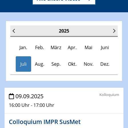
2025
Jan.
Feb.
März
Apr.
Mai
Juni
Juli
Aug.
Sep.
Okt.
Nov.
Dez.
Veranstaltungen
Kolloquium
09.09.2025
16:00 Uhr - 17:00 Uhr
30.11.-0001 - 06.02.2025
SFB/TRR 247 Seminar
Colloquium IMPR SusMet