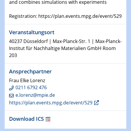
and combines simulations with experiments
22.01.2025
HyMission Short Talks
Registration: https://plan.events.mpg.de/event/529
29.01.2025
Veranstaltungsort
Physikalisches Kolloquium
Decoding mRNA translation: Computational and
40237 Düsseldorf | Max-Planck-Str. 1 | Max-Planck-
experimental approaches to understanding gene
Institut für Nachhaltige Materialien GmbH Room
expression
203
29.01.2025
Ansprechpartner
GDCh Kolloquium
The Cation Shuffle
Frau Elke Lorenz
0211 6792 476
30.01.2025
e.lorenz@mpie.de
WIN & CENIDE Seminar Series on 2D-
https://plan.events.mpg.de/event/529
MATURE
Download ICS
30.01.2025
Talk Prof. Erwin Reisner