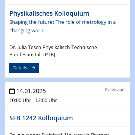
12.02.2025 - 14.02.2025
Sfb-trr247-all Annual Meeting
Physikalisches Kolloquium
Shaping the future: The role of metrology in a
24.02.2025
changing world
CENIDE-BGU Seminar
27.02.2025
Dr. Julia Tesch Physikalisch-Technische
WIN & CENIDE Seminar Series on 2D-
Bundesanstalt (PTB)...
MATURE
Details
27.02.2025
Sfb-trr247-all Seminar
Kolloquium
14.01.2025
18.03.2025 - 19.03.2025
10:00 Uhr - 12:00 Uhr
Kooperationsseminar
Elektrolyse/Brennstoffzelle
SFB 1242 Kolloquium
21.03.2025
EIC Pathfinder
Dr. Alexander Steinhoff, Universität Bremen...