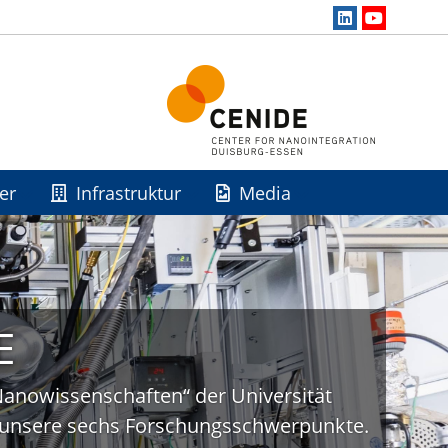
er
Infrastruktur
Media
E
„Nanowissenschaften“ der Universität
uf unsere sechs Forschungsschwerpunkte.