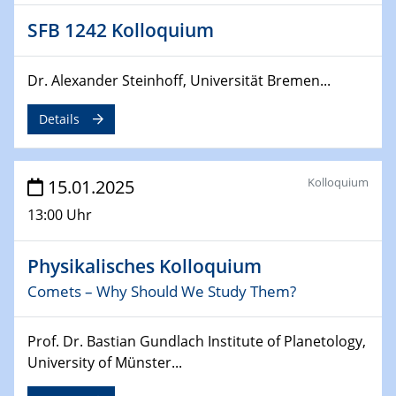
12.02.2025 - 14.02.2025
Sfb-trr247-all Annual Meeting
SFB 1242 Kolloquium
24.02.2025
Dr. Alexander Steinhoff, Universität Bremen...
CENIDE-BGU Seminar
Details
27.02.2025
WIN & CENIDE Seminar Series on 2D-
MATURE
Kolloquium
15.01.2025
27.02.2025
13:00 Uhr
Sfb-trr247-all Seminar
Physikalisches Kolloquium
18.03.2025 - 19.03.2025
Kooperationsseminar
Comets – Why Should We Study Them?
Elektrolyse/Brennstoffzelle
Prof. Dr. Bastian Gundlach Institute of Planetology,
21.03.2025
University of Münster...
EIC Pathfinder
EU funding for early stage scientific, technological or