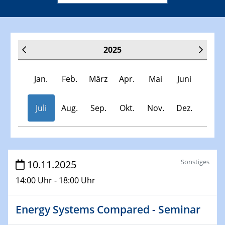
2025
Jan.
Feb.
März
Apr.
Mai
Juni
Juli
Aug.
Sep.
Okt.
Nov.
Dez.
Veranstaltungen
Sonstiges
10.11.2025
14:00 Uhr - 18:00 Uhr
30.11.-0001 - 06.02.2025
SFB/TRR 247 Seminar
Energy Systems Compared - Seminar
08.01.2025