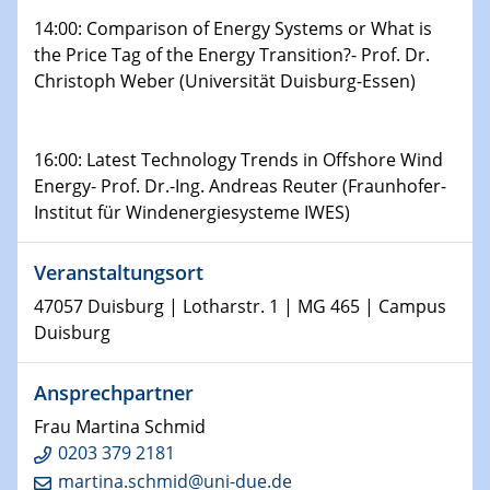
Physikalisches Kolloquium
14:00: Comparison of Energy Systems or What is
Shaping the future: The role of metrology in a changing
the Price Tag of the Energy Transition?- Prof. Dr.
world
Christoph Weber (Universität Duisburg-Essen)
14.01.2025
SFB 1242 Kolloquium
16:00: Latest Technology Trends in Offshore Wind
Energy- Prof. Dr.-Ing. Andreas Reuter (Fraunhofer-
15.01.2025
Institut für Windenergiesysteme IWES)
Physikalisches Kolloquium
Comets – Why Should We Study Them?
Veranstaltungsort
15.01.2025
47057 Duisburg | Lotharstr. 1 | MG 465 | Campus
GDCh Kolloquium
Duisburg
22.01.2025
Ansprechpartner
Physikalisches Kolloquium
Make it and break it: Contact and Cracks at soft
Frau Martina Schmid
interfaces
0203 379 2181
martina.schmid@uni-due.de