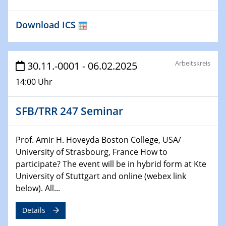
22.01.2025
HyMission Short Talks
Download ICS
29.01.2025
Physikalisches Kolloquium
Decoding mRNA translation: Computational and
Arbeitskreis
30.11.-0001 - 06.02.2025
experimental approaches to understanding gene
14:00 Uhr
expression
SFB/TRR 247 Seminar
29.01.2025
GDCh Kolloquium
The Cation Shuffle
Prof. Amir H. Hoveyda Boston College, USA/
University of Strasbourg, France How to
30.01.2025
participate? The event will be in hybrid form at Kte
WIN & CENIDE Seminar Series on 2D-
University of Stuttgart and online (webex link
MATURE
below). All...
30.01.2025
Details
Talk Prof. Erwin Reisner