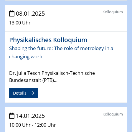
06.02.2025
Kolloquium
08.01.2025
Sfb-trr247-all Seminar
CataLysis Joint Colloquium)
13:00 Uhr
10.02.2025 - 11.02.2025
Physikalisches Kolloquium
Sfb-trr247-all Workshop
Shaping the future: The role of metrology in a
UnOCat
changing world
11.02.2025
SFB/TRR 270 Kolloquium
Dr. Julia Tesch Physikalisch-Technische
Bundesanstalt (PTB)...
11.02.2025
Social Hour
Details
CENIDE / ZBT / IW
11.02.2025
Kolloquium
14.01.2025
Natural Water to H2
10:00 Uhr - 12:00 Uhr