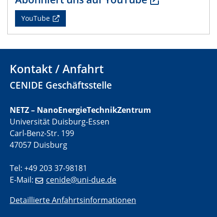
electrocatalysts
YouTube
01.07.2025
GDCh Kolloquium
29.07.2025
Kontakt / Anfahrt
Colloquium IMPR SusMet
CENIDE Geschäftsstelle
Closing metal loops sustainably - opportunities &
challenges for a successful circular economy
NETZ – NanoEnergieTechnikZentrum
Universität Duisburg-Essen
05.08.2025
Colloquia Series on Sustainable Metallurgy
Carl-Benz-Str. 199
Towards a Sustainable Future: EU Safe and Sustainable
47057 Duisburg
by Design Framework and AI in Circular Economy
Tel: +49 203 37-98181
28.08.2025
E-Mail:
cenide@uni-due.de
2D-MATURE Seminar Series
Detaillierte Anfahrtsinformationen
04.09.2025