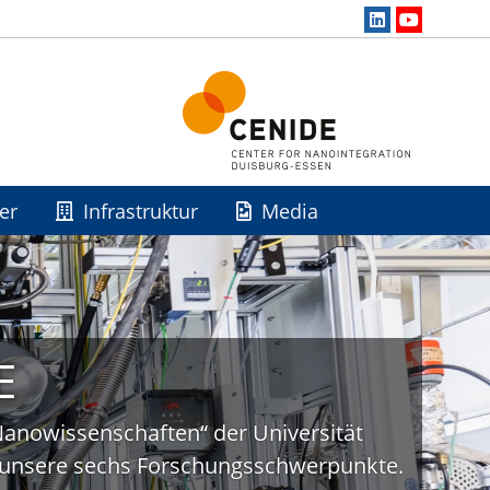
er
Infrastruktur
Media
E
„Nanowissenschaften“ der Universität
uf unsere sechs Forschungsschwerpunkte.