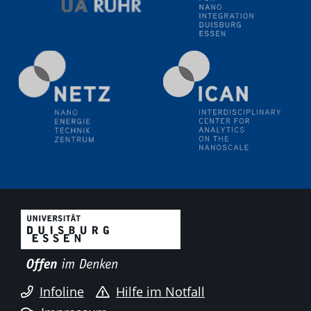
Natural Water to H2
Electrochemical Tip-enhanced Raman spectroscopy---
methodology and its application for studying solid-
liquid interfaces
09.09.2025
Colloquium IMPR SusMet
It's all about transitions - dealing sustainably and
reliably with critical metal oxides in simulations and
technologies
09.09.2025
Colloquium IMPR SusMet
It's all about transitions - dealing sustainably and
reliably with critical metal oxides in simulations and
technologies
09.09.2025
Infoline
Hilfe im Notfall
Colloquium IMPR SusMet