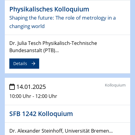
Physikalisches Kolloquium
06.02.2025
Shaping the future: The role of metrology in a
Sfb-trr247-all Seminar
CataLysis Joint Colloquium)
changing world
10.02.2025 - 11.02.2025
Dr. Julia Tesch Physikalisch-Technische
Sfb-trr247-all Workshop
Bundesanstalt (PTB)...
UnOCat
Details
11.02.2025
SFB/TRR 270 Kolloquium
Kolloquium
14.01.2025
11.02.2025
Social Hour
10:00 Uhr - 12:00 Uhr
CENIDE / ZBT / IW
SFB 1242 Kolloquium
11.02.2025
Natural Water to H2
Dr. Alexander Steinhoff, Universität Bremen...