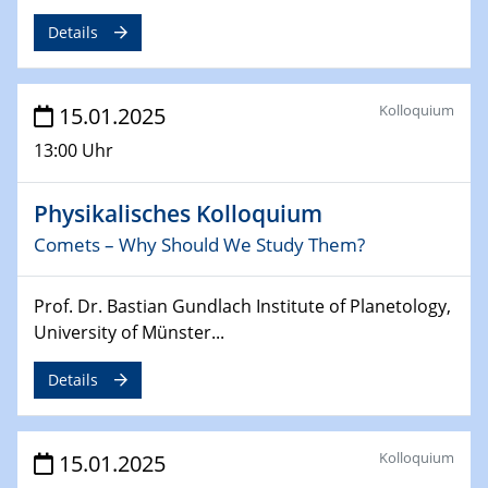
12.02.2025 - 14.02.2025
Details
Sfb-trr247-all Annual Meeting
24.02.2025
Kolloquium
CENIDE-BGU Seminar
15.01.2025
13:00 Uhr
27.02.2025
WIN & CENIDE Seminar Series on 2D-
Physikalisches Kolloquium
MATURE
Comets – Why Should We Study Them?
27.02.2025
Sfb-trr247-all Seminar
Prof. Dr. Bastian Gundlach Institute of Planetology,
University of Münster...
18.03.2025 - 19.03.2025
Kooperationsseminar
Details
Elektrolyse/Brennstoffzelle
21.03.2025
Kolloquium
15.01.2025
EIC Pathfinder