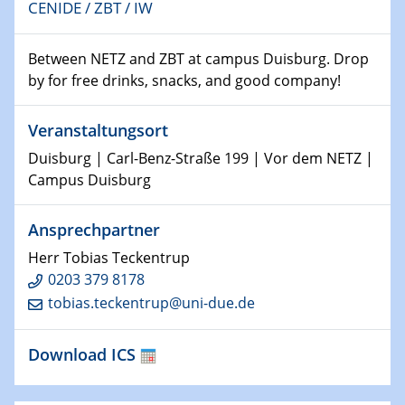
08.01.2025
CENIDE / ZBT / IW
Physikalisches Kolloquium
Shaping the future: The role of metrology in a changing
Between NETZ and ZBT at campus Duisburg. Drop
world
by for free drinks, snacks, and good company!
14.01.2025
SFB 1242 Kolloquium
Veranstaltungsort
Duisburg | Carl-Benz-Straße 199 | Vor dem NETZ |
15.01.2025
Campus Duisburg
Physikalisches Kolloquium
Comets – Why Should We Study Them?
Ansprechpartner
Herr Tobias Teckentrup
15.01.2025
GDCh Kolloquium
0203 379 8178
tobias.teckentrup@uni-due.de
22.01.2025
Physikalisches Kolloquium
Download ICS
Make it and break it: Contact and Cracks at soft
interfaces