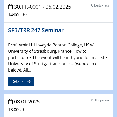
Arbeitskreis
30.11.-0001 - 06.02.2025
22.01.2025
HyMission Short Talks
14:00 Uhr
29.01.2025
SFB/TRR 247 Seminar
Physikalisches Kolloquium
Decoding mRNA translation: Computational and
experimental approaches to understanding gene
Prof. Amir H. Hoveyda Boston College, USA/
expression
University of Strasbourg, France How to
participate? The event will be in hybrid form at Kte
29.01.2025
University of Stuttgart and online (webex link
GDCh Kolloquium
below). All...
The Cation Shuffle
Details
30.01.2025
WIN & CENIDE Seminar Series on 2D-
MATURE
Kolloquium
08.01.2025
30.01.2025
13:00 Uhr
Talk Prof. Erwin Reisner