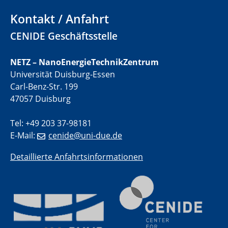
Metal-free molecules as electrocatalysts and co-
electrocatalysts
Kontakt / Anfahrt
CENIDE Geschäftsstelle
01.07.2025
GDCh Kolloquium
NETZ – NanoEnergieTechnikZentrum
Universität Duisburg-Essen
29.07.2025
Colloquium IMPR SusMet
Carl-Benz-Str. 199
Closing metal loops sustainably - opportunities &
47057 Duisburg
challenges for a successful circular economy
Tel: +49 203 37-98181
05.08.2025
E-Mail:
cenide@uni-due.de
Colloquia Series on Sustainable Metallurgy
Towards a Sustainable Future: EU Safe and Sustainable
Detaillierte Anfahrtsinformationen
by Design Framework and AI in Circular Economy
28.08.2025
2D-MATURE Seminar Series
04.09.2025