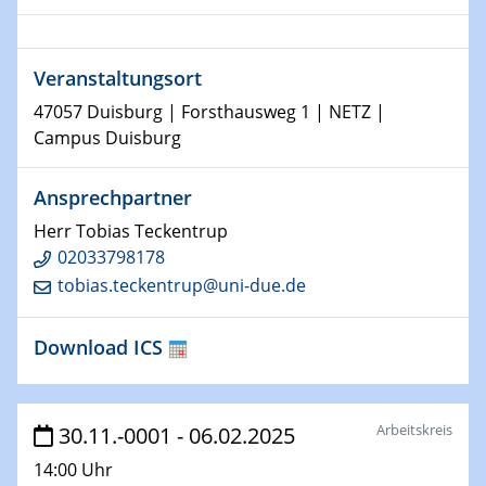
Physikalisches Kolloquium
Shaping the future: The role of metrology in a changing
world
Veranstaltungsort
14.01.2025
47057 Duisburg | Forsthausweg 1 | NETZ |
SFB 1242 Kolloquium
Campus Duisburg
15.01.2025
Ansprechpartner
Physikalisches Kolloquium
Comets – Why Should We Study Them?
Herr Tobias Teckentrup
02033798178
15.01.2025
tobias.teckentrup@uni-due.de
GDCh Kolloquium
Download ICS
22.01.2025
Physikalisches Kolloquium
Make it and break it: Contact and Cracks at soft
interfaces
Arbeitskreis
30.11.-0001 - 06.02.2025
14:00 Uhr
22.01.2025