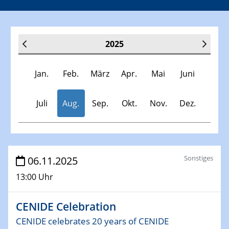
2025
Jan.
Feb.
März
Apr.
Mai
Juni
Juli
Aug.
Sep.
Okt.
Nov.
Dez.
Veranstaltungen
Sonstiges
06.11.2025
13:00 Uhr
30.11.-0001 - 06.02.2025
SFB/TRR 247 Seminar
CENIDE Celebration
08.01.2025
CENIDE celebrates 20 years of CENIDE