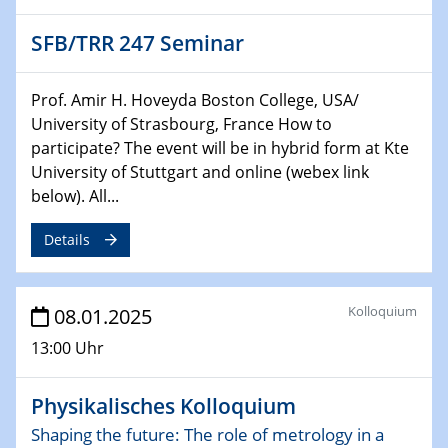
HyMission Short Talks
SFB/TRR 247 Seminar
29.01.2025
Physikalisches Kolloquium
Prof. Amir H. Hoveyda Boston College, USA/
Decoding mRNA translation: Computational and
University of Strasbourg, France How to
experimental approaches to understanding gene
participate? The event will be in hybrid form at Kte
expression
University of Stuttgart and online (webex link
below). All...
29.01.2025
GDCh Kolloquium
Details
The Cation Shuffle
30.01.2025
Kolloquium
08.01.2025
WIN & CENIDE Seminar Series on 2D-
MATURE
13:00 Uhr
30.01.2025
Physikalisches Kolloquium
Talk Prof. Erwin Reisner
Shaping the future: The role of metrology in a