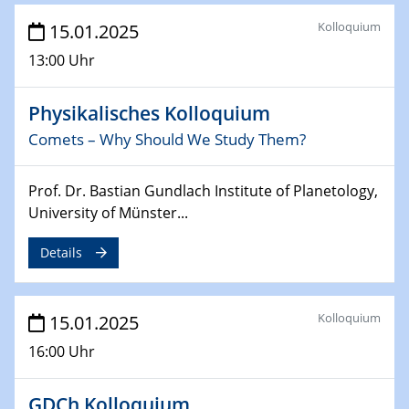
Sfb-trr247-all Annual Meeting
Kolloquium
15.01.2025
24.02.2025
13:00 Uhr
CENIDE-BGU Seminar
Physikalisches Kolloquium
27.02.2025
WIN & CENIDE Seminar Series on 2D-
Comets – Why Should We Study Them?
MATURE
Prof. Dr. Bastian Gundlach Institute of Planetology,
27.02.2025
University of Münster...
Sfb-trr247-all Seminar
Details
18.03.2025 - 19.03.2025
Kooperationsseminar
Elektrolyse/Brennstoffzelle
Kolloquium
15.01.2025
16:00 Uhr
21.03.2025
EIC Pathfinder
EU funding for early stage scientific, technological or
GDCh Kolloquium