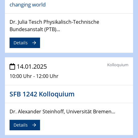
changing world
06.02.2025
Sfb-trr247-all Seminar
CataLysis Joint Colloquium)
Dr. Julia Tesch Physikalisch-Technische
Bundesanstalt (PTB)...
10.02.2025 - 11.02.2025
Sfb-trr247-all Workshop
Details
UnOCat
11.02.2025
Kolloquium
14.01.2025
SFB/TRR 270 Kolloquium
10:00 Uhr - 12:00 Uhr
11.02.2025
Social Hour
SFB 1242 Kolloquium
CENIDE / ZBT / IW
Dr. Alexander Steinhoff, Universität Bremen...
11.02.2025
Natural Water to H2
Details
12.02.2025 - 14.02.2025