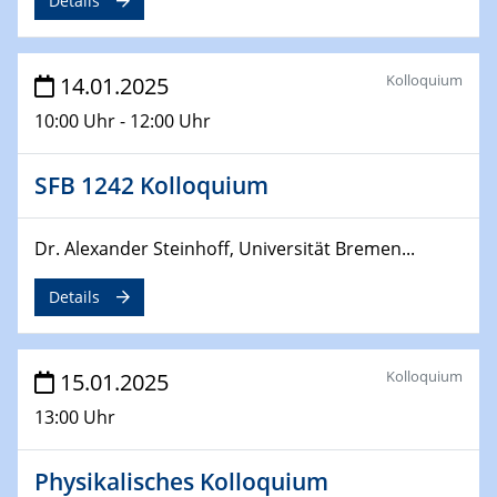
Details
12.02.2025 - 14.02.2025
Sfb-trr247-all Annual Meeting
Kolloquium
14.01.2025
24.02.2025
CENIDE-BGU Seminar
10:00 Uhr - 12:00 Uhr
27.02.2025
SFB 1242 Kolloquium
WIN & CENIDE Seminar Series on 2D-
MATURE
Dr. Alexander Steinhoff, Universität Bremen...
27.02.2025
Sfb-trr247-all Seminar
Details
18.03.2025 - 19.03.2025
Kooperationsseminar
Kolloquium
15.01.2025
Elektrolyse/Brennstoffzelle
13:00 Uhr
21.03.2025
EIC Pathfinder
Physikalisches Kolloquium