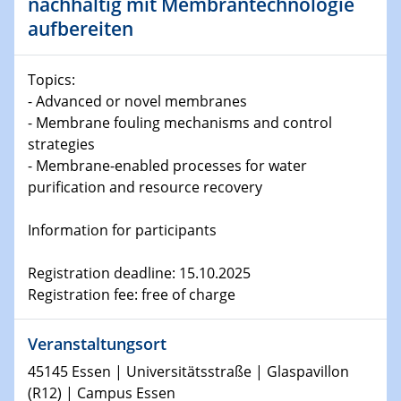
nachhaltig mit Membrantechnologie
08.01.2025
Physikalisches Kolloquium
aufbereiten
Shaping the future: The role of metrology in a changing
world
Topics:
- Advanced or novel membranes
14.01.2025
- Membrane fouling mechanisms and control
SFB 1242 Kolloquium
strategies
- Membrane-enabled processes for water
15.01.2025
purification and resource recovery
Physikalisches Kolloquium
Comets – Why Should We Study Them?
Information for participants
15.01.2025
GDCh Kolloquium
Registration deadline: 15.10.2025
Registration fee: free of charge
22.01.2025
Physikalisches Kolloquium
Veranstaltungsort
Make it and break it: Contact and Cracks at soft
45145 Essen | Universitätsstraße | Glaspavillon
interfaces
(R12) | Campus Essen