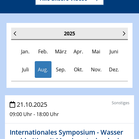
2025
Jan.
Feb.
März
Apr.
Mai
Juni
Juli
Aug.
Sep.
Okt.
Nov.
Dez.
Veranstaltungen
Sonstiges
21.10.2025
09:00 Uhr - 18:00 Uhr
30.11.-0001 - 06.02.2025
SFB/TRR 247 Seminar
Internationales Symposium - Wasser