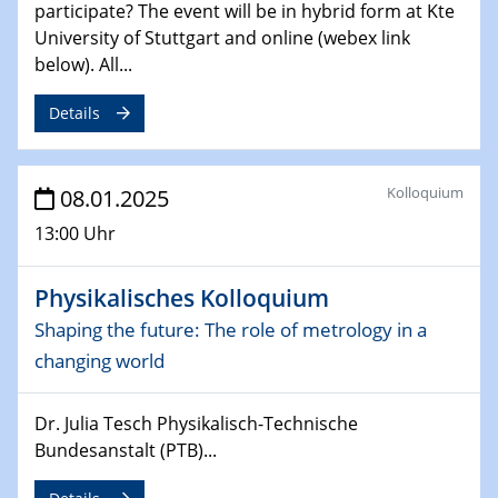
participate? The event will be in hybrid form at Kte
University of Stuttgart and online (webex link
06.02.2025
Sfb-trr247-all Seminar
below). All...
CataLysis Joint Colloquium)
Details
10.02.2025 - 11.02.2025
Sfb-trr247-all Workshop
UnOCat
Kolloquium
08.01.2025
13:00 Uhr
11.02.2025
SFB/TRR 270 Kolloquium
Physikalisches Kolloquium
11.02.2025
Shaping the future: The role of metrology in a
Social Hour
changing world
CENIDE / ZBT / IW
Dr. Julia Tesch Physikalisch-Technische
11.02.2025
Bundesanstalt (PTB)...
Natural Water to H2