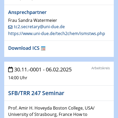
22.01.2025
HyMission Short Talks
Ansprechpartner
Frau Sandra Watermeier
29.01.2025
tc2.secretary@uni-due.de
Physikalisches Kolloquium
https://www.uni-due.de/tech2chem/ismstws.php
Decoding mRNA translation: Computational and
experimental approaches to understanding gene
expression
Download ICS
29.01.2025
GDCh Kolloquium
Arbeitskreis
30.11.-0001 - 06.02.2025
The Cation Shuffle
14:00 Uhr
30.01.2025
WIN & CENIDE Seminar Series on 2D-
SFB/TRR 247 Seminar
MATURE
Prof. Amir H. Hoveyda Boston College, USA/
30.01.2025
University of Strasbourg, France How to
Talk Prof. Erwin Reisner