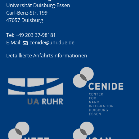
Universität Duisburg-Essen
Electrochemical Tip-enhanced Raman spectroscopy---
Carl-Benz-Str. 199
methodology and its application for studying solid-
liquid interfaces
47057 Duisburg
Tel: +49 203 37-98181
09.09.2025
Colloquium IMPR SusMet
E-Mail:
cenide@uni-due.de
It's all about transitions - dealing sustainably and
reliably with critical metal oxides in simulations and
Detaillierte Anfahrtsinformationen
technologies
09.09.2025
Colloquium IMPR SusMet
It's all about transitions - dealing sustainably and
reliably with critical metal oxides in simulations and
technologies
09.09.2025
Colloquium IMPR SusMet
It's all about transitions - dealing sustainably and