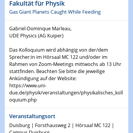
Physikalisches Kolloquium
Fakultät für Physik
Shaping the future: The role of metrology in a changing
Gas Giant Planets Caught While Feeding
world
Gabriel-Dominque Marleau,
14.01.2025
SFB 1242 Kolloquium
UDE Physics (AG Kuiper)
Das Kolloquium wird abhängig von der/dem
15.01.2025
Physikalisches Kolloquium
Sprecher:in im Hörsaal MC 122 und/oder im
Comets – Why Should We Study Them?
Rahmen von Zoom-Meetings mittwochs ab 13 Uhr
stattfinden. Beachten Sie bitte die jeweilige
15.01.2025
Ankündigung auf der Website:
GDCh Kolloquium
https://www.uni-
due.de/physik/veranstaltungen/physikalisches_koll
22.01.2025
oquium.php
Physikalisches Kolloquium
Make it and break it: Contact and Cracks at soft
Veranstaltungsort
interfaces
Duisburg | Forsthausweg 2 | Hörsaal MC 122 |
Campus Duisburg
22.01.2025