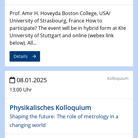
06.02.2025
Sfb-trr247-all Seminar
Prof. Amir H. Hoveyda Boston College, USA/
CataLysis Joint Colloquium)
University of Strasbourg, France How to
participate? The event will be in hybrid form at Kte
10.02.2025 - 11.02.2025
University of Stuttgart and online (webex link
Sfb-trr247-all Workshop
below). All...
UnOCat
Details
11.02.2025
SFB/TRR 270 Kolloquium
Kolloquium
08.01.2025
11.02.2025
13:00 Uhr
Social Hour
CENIDE / ZBT / IW
Physikalisches Kolloquium
11.02.2025
Shaping the future: The role of metrology in a
Natural Water to H2
changing world
12.02.2025 - 14.02.2025