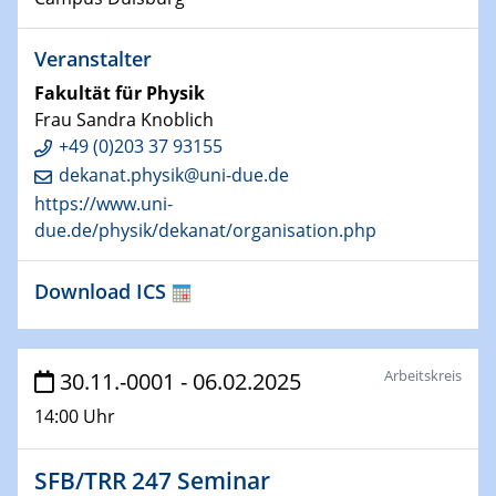
HyMission Short Talks
Veranstalter
29.01.2025
Fakultät für Physik
Physikalisches Kolloquium
Frau Sandra Knoblich
Decoding mRNA translation: Computational and
+49 (0)203 37 93155
experimental approaches to understanding gene
expression
dekanat.physik@uni-due.de
https://www.uni-
29.01.2025
due.de/physik/dekanat/organisation.php
GDCh Kolloquium
The Cation Shuffle
Download ICS
30.01.2025
WIN & CENIDE Seminar Series on 2D-
Arbeitskreis
MATURE
30.11.-0001 - 06.02.2025
14:00 Uhr
30.01.2025
Talk Prof. Erwin Reisner
SFB/TRR 247 Seminar