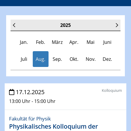
2025
Jan.
Feb.
März
Apr.
Mai
Juni
Juli
Aug.
Sep.
Okt.
Nov.
Dez.
Veranstaltungen
Kolloquium
17.12.2025
13:00 Uhr - 15:00 Uhr
30.11.-0001 - 06.02.2025
SFB/TRR 247 Seminar
Fakultät für Physik
Physikalisches Kolloquium der
08.01.2025