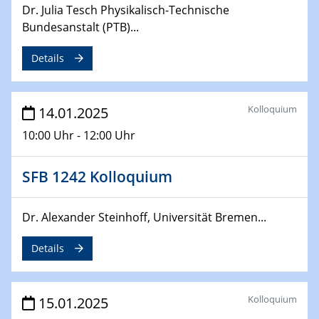
Sfb-trr247-all Annual Meeting
Dr. Julia Tesch Physikalisch-Technische
Bundesanstalt (PTB)...
24.02.2025
CENIDE-BGU Seminar
Details
27.02.2025
WIN & CENIDE Seminar Series on 2D-
Kolloquium
14.01.2025
MATURE
10:00 Uhr - 12:00 Uhr
27.02.2025
Sfb-trr247-all Seminar
SFB 1242 Kolloquium
18.03.2025 - 19.03.2025
Dr. Alexander Steinhoff, Universität Bremen...
Kooperationsseminar
Elektrolyse/Brennstoffzelle
Details
21.03.2025
EIC Pathfinder
Kolloquium
15.01.2025
EU funding for early stage scientific, technological or