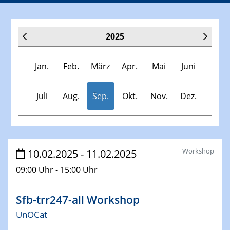
2025
Jan.
Feb.
März
Apr.
Mai
Juni
Juli
Aug.
Sep.
Okt.
Nov.
Dez.
Veranstaltungen
Workshop
10.02.2025 - 11.02.2025
09:00 Uhr - 15:00 Uhr
30.11.-0001 - 06.02.2025
SFB/TRR 247 Seminar
Sfb-trr247-all Workshop
08.01.2025
UnOCat
Physikalisches Kolloquium