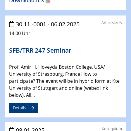
Download ICS
HyMission Short Talks
29.01.2025
Physikalisches Kolloquium
Arbeitskreis
30.11.-0001 - 06.02.2025
Decoding mRNA translation: Computational and
14:00 Uhr
experimental approaches to understanding gene
expression
SFB/TRR 247 Seminar
29.01.2025
GDCh Kolloquium
Prof. Amir H. Hoveyda Boston College, USA/
The Cation Shuffle
University of Strasbourg, France How to
participate? The event will be in hybrid form at Kte
30.01.2025
University of Stuttgart and online (webex link
WIN & CENIDE Seminar Series on 2D-
below). All...
MATURE
Details
30.01.2025
Talk Prof. Erwin Reisner
Kolloquium
08.01.2025
06.02.2025