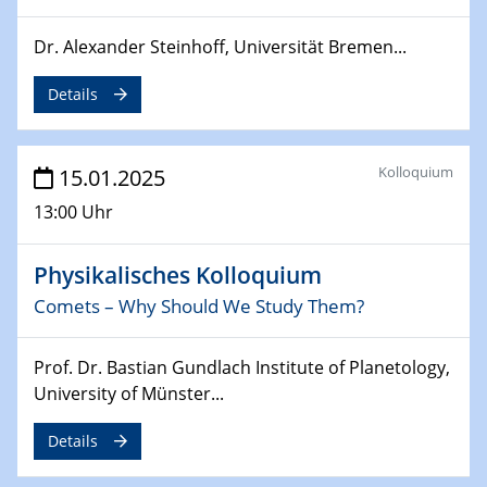
Dr. Alexander Steinhoff, Universität Bremen...
24.02.2025
CENIDE-BGU Seminar
Details
27.02.2025
WIN & CENIDE Seminar Series on 2D-
MATURE
Kolloquium
15.01.2025
13:00 Uhr
27.02.2025
Sfb-trr247-all Seminar
Physikalisches Kolloquium
18.03.2025 - 19.03.2025
Comets – Why Should We Study Them?
Kooperationsseminar
Elektrolyse/Brennstoffzelle
Prof. Dr. Bastian Gundlach Institute of Planetology,
University of Münster...
21.03.2025
EIC Pathfinder
Details
EU funding for early stage scientific, technological or
deep-tech R&D