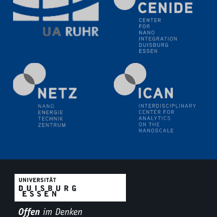
Electrochemical Tip-enhanced Raman spectroscopy---
methodology and its application for studying solid-
liquid interfaces
09.09.2025
Colloquium IMPR SusMet
It's all about transitions - dealing sustainably and
reliably with critical metal oxides in simulations and
technologies
09.09.2025
Colloquium IMPR SusMet
It's all about transitions - dealing sustainably and
reliably with critical metal oxides in simulations and
technologies
09.09.2025
Colloquium IMPR SusMet
It's all about transitions - dealing sustainably and
reliably with critical metal oxides in simulations and