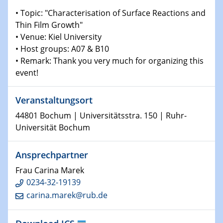
Shaping the future: The role of metrology in a changing
• Topic: "Characterisation of Surface Reactions and
world
Thin Film Growth"
• Venue: Kiel University
14.01.2025
• Host groups: A07 & B10
SFB 1242 Kolloquium
• Remark: Thank you very much for organizing this
event!
15.01.2025
Physikalisches Kolloquium
Comets – Why Should We Study Them?
Veranstaltungsort
44801 Bochum | Universitätsstra. 150 | Ruhr-
15.01.2025
Universität Bochum
GDCh Kolloquium
Ansprechpartner
22.01.2025
Physikalisches Kolloquium
Frau Carina Marek
Make it and break it: Contact and Cracks at soft
0234-32-19139
interfaces
carina.marek@rub.de
22.01.2025