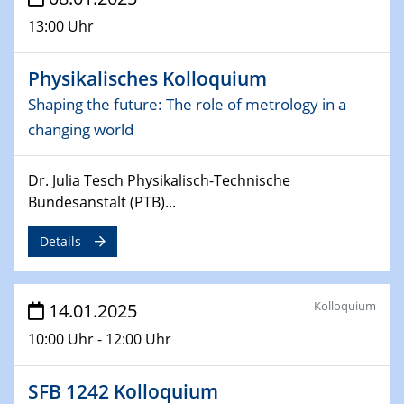
Sfb-trr247-all Seminar
13:00 Uhr
CataLysis Joint Colloquium)
Physikalisches Kolloquium
10.02.2025 - 11.02.2025
Sfb-trr247-all Workshop
Shaping the future: The role of metrology in a
UnOCat
changing world
11.02.2025
Dr. Julia Tesch Physikalisch-Technische
SFB/TRR 270 Kolloquium
Bundesanstalt (PTB)...
11.02.2025
Details
Social Hour
CENIDE / ZBT / IW
Kolloquium
14.01.2025
11.02.2025
Natural Water to H2
10:00 Uhr - 12:00 Uhr
12.02.2025 - 14.02.2025
SFB 1242 Kolloquium
Sfb-trr247-all Annual Meeting