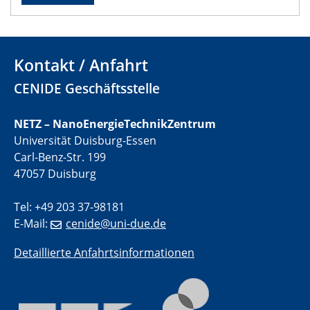
01.07.2025
GDCh Kolloquium
Kontakt / Anfahrt
29.07.2025
CENIDE Geschäftsstelle
Colloquium IMPR SusMet
Closing metal loops sustainably - opportunities &
challenges for a successful circular economy
NETZ – NanoEnergieTechnikZentrum
Universität Duisburg-Essen
05.08.2025
Carl-Benz-Str. 199
Colloquia Series on Sustainable Metallurgy
47057 Duisburg
Towards a Sustainable Future: EU Safe and Sustainable
by Design Framework and AI in Circular Economy
Tel: +49 203 37-98181
E-Mail:
cenide@uni-due.de
28.08.2025
2D-MATURE Seminar Series
Detaillierte Anfahrtsinformationen
04.09.2025
Natural Water to H2