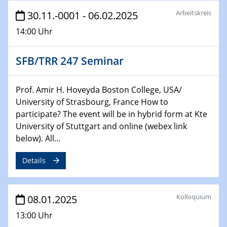
22.01.2025
Arbeitskreis
HyMission Short Talks
30.11.-0001 - 06.02.2025
14:00 Uhr
29.01.2025
Physikalisches Kolloquium
SFB/TRR 247 Seminar
Decoding mRNA translation: Computational and
experimental approaches to understanding gene
expression
Prof. Amir H. Hoveyda Boston College, USA/
University of Strasbourg, France How to
29.01.2025
participate? The event will be in hybrid form at Kte
GDCh Kolloquium
University of Stuttgart and online (webex link
The Cation Shuffle
below). All...
30.01.2025
Details
WIN & CENIDE Seminar Series on 2D-
MATURE
Kolloquium
08.01.2025
30.01.2025
Talk Prof. Erwin Reisner
13:00 Uhr