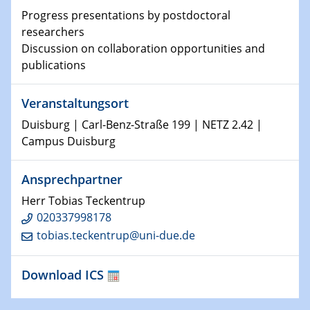
Physikalisches Kolloquium
Progress presentations by postdoctoral
Shaping the future: The role of metrology in a changing
researchers
world
Discussion on collaboration opportunities and
publications
14.01.2025
SFB 1242 Kolloquium
Veranstaltungsort
15.01.2025
Duisburg | Carl-Benz-Straße 199 | NETZ 2.42 |
Physikalisches Kolloquium
Campus Duisburg
Comets – Why Should We Study Them?
Ansprechpartner
15.01.2025
GDCh Kolloquium
Herr Tobias Teckentrup
020337998178
tobias.teckentrup@uni-due.de
22.01.2025
Physikalisches Kolloquium
Make it and break it: Contact and Cracks at soft
Download ICS
interfaces