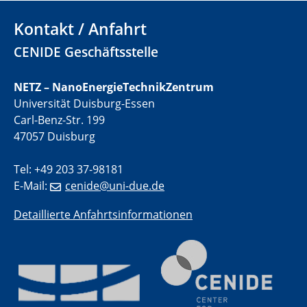
electrocatalysts
Kontakt / Anfahrt
01.07.2025
CENIDE Geschäftsstelle
GDCh Kolloquium
NETZ – NanoEnergieTechnikZentrum
29.07.2025
Universität Duisburg-Essen
Colloquium IMPR SusMet
Carl-Benz-Str. 199
Closing metal loops sustainably - opportunities &
challenges for a successful circular economy
47057 Duisburg
Tel: +49 203 37-98181
05.08.2025
Colloquia Series on Sustainable Metallurgy
E-Mail:
cenide@uni-due.de
Towards a Sustainable Future: EU Safe and Sustainable
by Design Framework and AI in Circular Economy
Detaillierte Anfahrtsinformationen
28.08.2025
2D-MATURE Seminar Series
04.09.2025