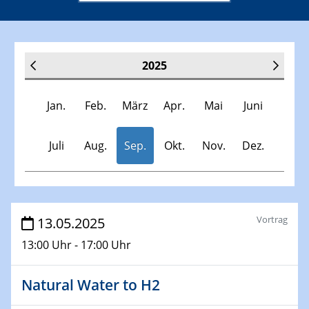
2025
Jan.
Feb.
März
Apr.
Mai
Juni
Juli
Aug.
Sep.
Okt.
Nov.
Dez.
Veranstaltungen
Vortrag
13.05.2025
13:00 Uhr - 17:00 Uhr
30.11.-0001 - 06.02.2025
SFB/TRR 247 Seminar
Natural Water to H2
08.01.2025