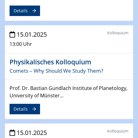
Sfb-trr247-all Annual Meeting
Details
24.02.2025
CENIDE-BGU Seminar
Kolloquium
15.01.2025
27.02.2025
13:00 Uhr
WIN & CENIDE Seminar Series on 2D-
MATURE
Physikalisches Kolloquium
Comets – Why Should We Study Them?
27.02.2025
Sfb-trr247-all Seminar
Prof. Dr. Bastian Gundlach Institute of Planetology,
18.03.2025 - 19.03.2025
University of Münster...
Kooperationsseminar
Elektrolyse/Brennstoffzelle
Details
21.03.2025
EIC Pathfinder
Kolloquium
15.01.2025
EU funding for early stage scientific, technological or