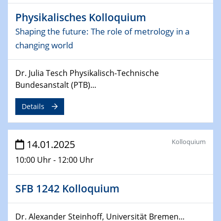
06.02.2025
Physikalisches Kolloquium
Sfb-trr247-all Seminar
Shaping the future: The role of metrology in a
CataLysis Joint Colloquium)
changing world
10.02.2025 - 11.02.2025
Sfb-trr247-all Workshop
Dr. Julia Tesch Physikalisch-Technische
UnOCat
Bundesanstalt (PTB)...
11.02.2025
Details
SFB/TRR 270 Kolloquium
11.02.2025
Kolloquium
14.01.2025
Social Hour
10:00 Uhr - 12:00 Uhr
CENIDE / ZBT / IW
11.02.2025
SFB 1242 Kolloquium
Natural Water to H2
Dr. Alexander Steinhoff, Universität Bremen...
12.02.2025 - 14.02.2025