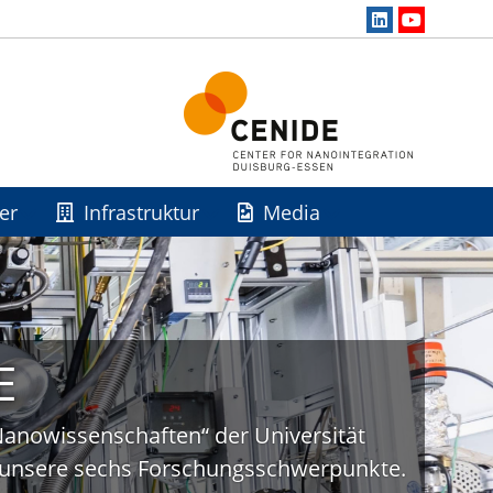
er
Infrastruktur
Media
E
„Nanowissenschaften“ der Universität
uf unsere sechs Forschungsschwerpunkte.